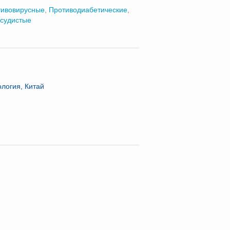
тивовирусные
,
Противодиабетические
,
судистые
логия, Китай