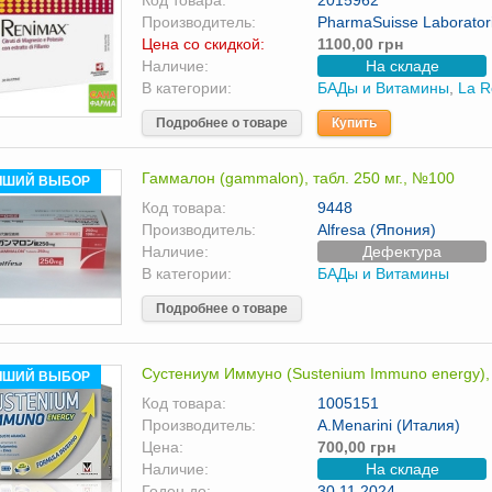
Код товара:
2015962
Производитель:
PharmaSuisse Laboratori
Цена со скидкой:
1100,00 грн
Наличие:
На складе
В категории:
БАДы и Витамины
,
La R
Подробнее о товаре
Купить
Гаммалон (gammalon), табл. 250 мг., №100
ЧШИЙ ВЫБОР
Код товара:
9448
Производитель:
Alfresa (Япония)
Наличие:
Дефектура
В категории:
БАДы и Витамины
Подробнее о товаре
Сустениум Иммуно (Sustenium Immuno energy)
ЧШИЙ ВЫБОР
Код товара:
1005151
Производитель:
A.Menarini (Италия)
Цена:
700,00 грн
Наличие:
На складе
Годен до:
30.11.2024