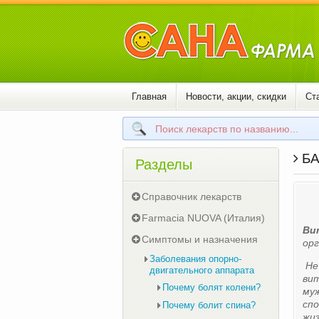
Главная
Новости, акции, скидки
Ст
БА
Разделы
Справочник лекарств
Farmacia NUOVA (Италия)
Ви
Симптомы и назначения
орг
Заболевания опорно-
Не 
двигательного аппарата
вит
Почему болят колени?
муж
сп
Почему болит спина?
жиз