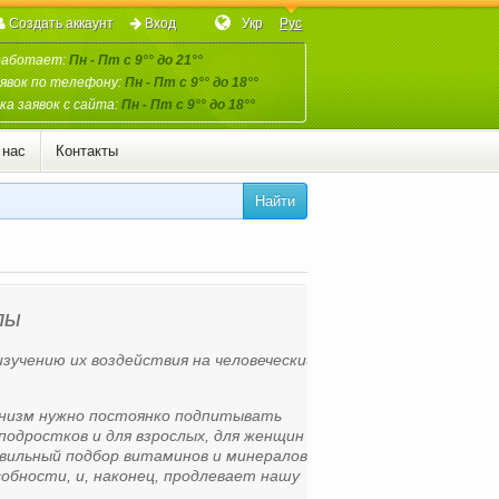
Создать аккаунт
Вход
Укр
Рус
работает:
Пн - Пт с 9°° до 21°°
явок по телефону:
Пн - Пт с 9°° до 18°°
а заявок с сайта:
Пн - Пт с 9°° до 18°°
 нас
Контакты
Найти
лы
изучению их воздействия на человеческий
ганизм нужно постоянко подпитывать
подростков и для взрослых, для женщин и
равильный подбор витаминов и минералов
бности, и, наконец, продлевает нашу