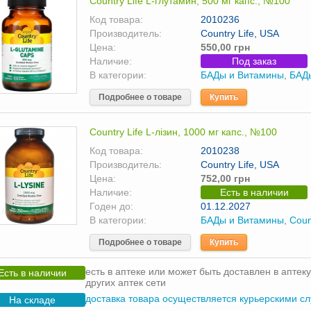
Country Life L-глутамин, 500 мг капс., №100
Код товара:
2010236
Производитель:
Country Life, USA
Цена:
550,00 грн
Наличие:
Под заказ
В категории:
БАДы и Витамины
,
БАД
Подробнее о товаре
Купить
Country Life L-лізин, 1000 мг капс., №100
Код товара:
2010238
Производитель:
Country Life, USA
Цена:
752,00 грн
Наличие:
Есть в наличии
Годен до:
01.12.2027
В категории:
БАДы и Витамины
,
Coun
Подробнее о товаре
Купить
есть в аптеке или может быть доставлен в аптеку
Есть в наличии
других аптек сети
доставка товара осуществляется курьерскими с
На складе