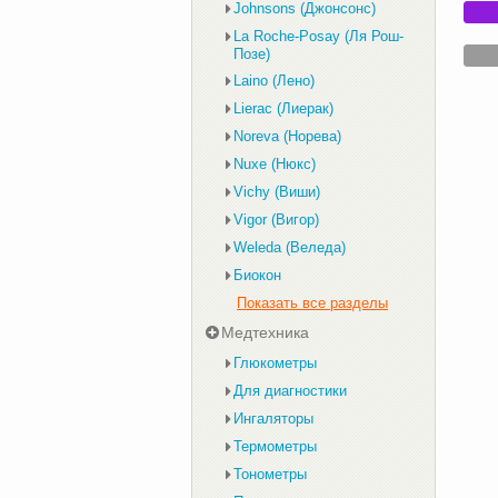
Johnsons (Джонсонс)
La Roche-Posay (Ля Рош-
Позе)
Laino (Лено)
Lierac (Лиерак)
Noreva (Норева)
Nuxe (Нюкс)
Vichy (Виши)
Vigor (Вигор)
Weleda (Веледа)
Биокон
Показать все разделы
Медтехника
Глюкометры
Для диагностики
Ингаляторы
Термометры
Тонометры