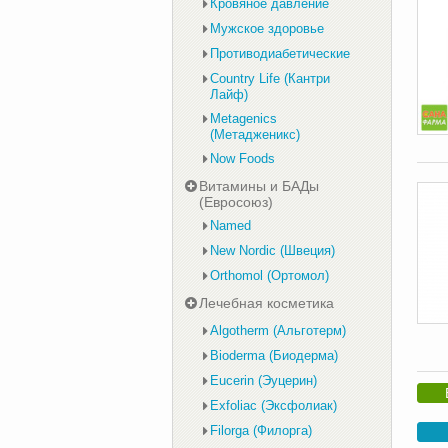
Кровяное давление
Мужское здоровье
Противодиабетические
Country Life (Кантри
Лайф)
Metagenics
(Метадженикс)
Now Foods
Витамины и БАДы
(Евросоюз)
Named
New Nordic (Швеция)
Orthomol (Ортомол)
Лечебная косметика
Algotherm (Альготерм)
Bioderma (Биодерма)
Eucerin (Эуцерин)
Exfoliac (Эксфолиак)
Filorga (Филорга)