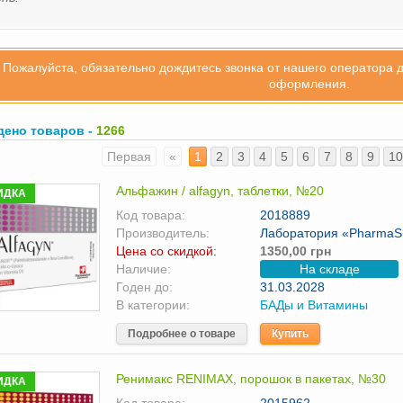
Пожалуйста, обязательно дождитесь звонка от нашего оператора 
оформления.
дено товаров -
1266
Первая
«
1
2
3
4
5
6
7
8
9
10
Альфажин / alfagyn, таблетки, №20
ИДКА
Код товара:
2018889
Производитель:
Лаборатория «РharmaSu
Цена со скидкой:
1350,00 грн
Наличие:
На складе
Годен до:
31.03.2028
В категории:
БАДы и Витамины
Подробнее о товаре
Купить
Ренимакс RENIMAX, порошок в пакетах, №30
ИДКА