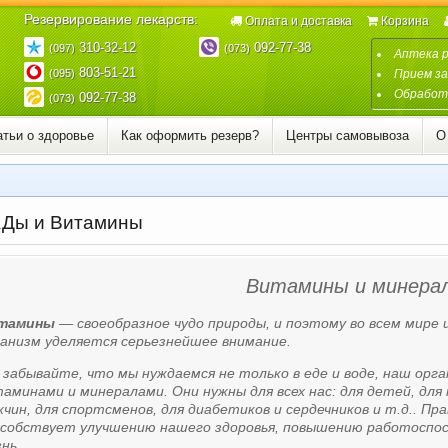
Резервирование лекарств:
Оплата и доставка
Корзина
310-32-12
092-77-38
(097)
(073)
Аптека 
803-51-21
(095)
Прием за
Обработк
092-77-38
(073)
атьи о здоровье
Как оформить резерв?
Центры самовывоза
О
Ды и Витамины
Витамины и минера
тамины
— своеобразное чудо природы, и поэтому во всем мире 
анизм уделяется серьезнейшее внимание.
забывайте, что мы нуждаемся не только в еде и воде, наш ор
аминами и минералами. Они нужны для всех нас: для детей, для 
чин, для спортсменов, для диабетиков и сердечников и т.д.. П
особствует улучшению нашего здоровья, повышению работоспосо
нь.