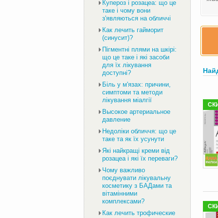
Купероз і розацеа: що це
таке і чому вони
з'являються на обличчі
Как лечить гайморит
(синусит)?
Пігментні плями на шкірі:
що це таке і які засоби
для їх лікування
Най
доступні?
Біль у м'язах: причини,
симптоми та методи
лікування міалгії
СК
Высокое артериальное
давление
Недоліки обличчя: що це
таке та як їх усунути
Які найкращі креми від
розацеа і які їх переваги?
Чому важливо
поєднувати лікувальну
косметику з БАДами та
вітамінними
комплексами?
СК
Как лечить трофические