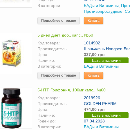
В категории:
БАДы и Витамины
,
Про
Противопростудные
,
Со
Подробнее о товаре
Купить
5 дней диет. доб., капс., №60
Код товара:
1014902
Производитель:
Шэньчжэнь Hongsen Био
Цена:
337,00 грн
Наличие:
Есть в наличии
В категории:
БАДы и Витамины
Подробнее о товаре
Купить
5-НТР Грифония, 100мг капс., №60
Код товара:
2019926
Производитель:
GOLDEN PHARM
Цена:
474,00 грн
Наличие:
Есть в наличии
Годен до:
07.04.2028
В категории:
БАДы и Витамины