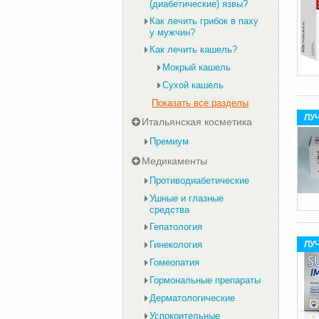
(диабетические) язвы?
Как лечить грибок в паху
у мужчин?
Как лечить кашель?
Мокрый кашель
Сухой кашель
Показать все разделы
ЛУ
Итальянская косметика
Премиум
Медикаменты
Противодиабетические
Ушные и глазные
средства
Гепатология
Гинекология
ЛУ
Гомеопатия
Гормональные препараты
Дерматологические
Успокоительные