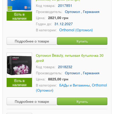
Код товара:
2017851
Производитель:
Ортомол , Германия
Есть в
Цена:
2821,00 грн
наличии
Годен до:
31.12.2027
В категории:
Orthomol (Ортомол)
Подробнее о товаре
Купить
Ортомол Beauty, питьевая бутылочка 30
дней
Код товара:
2018232
Производитель:
Ортомол , Германия
Цена:
8825,00 грн
Есть в
наличии
В категории:
БАДы и Витамины
,
Orthomol
(Ортомол)
Подробнее о товаре
Купить