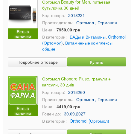
Ортомол Beauty for Men, питьевая
бутылочка 30 дней
Код товара:
2018231
Производитель:
Ортомол , Германия
Цена:
7950,00 грн
Есть в
наличии
В категории:
БАДы и Витамины
,
Orthomol
(Ортомол)
,
Витаминные комплексы
общие
Подробнее о товаре
Купить
Ортомол Chondro Pluse, гранули +
капсули, 30 днів
Код товара:
2018260
Производитель:
Ортомол , Германия
Цена:
4419,00 грн
Есть в
наличии
Годен до:
30.09.2027
В категории:
Orthomol (Ортомол)