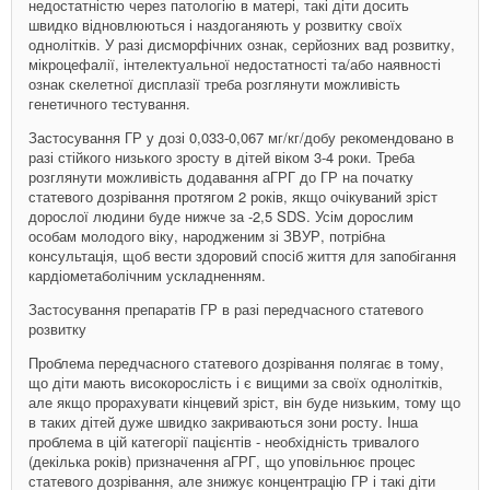
недостатністю через патологію в матері, такі діти досить
швидко відновлюються і наздоганяють у розвитку своїх
однолітків. У разі дисморфічних ознак, серйозних вад розвитку,
мікроцефалії, інтелектуальної недостатності та/або наявності
ознак скелетної дисплазії треба розглянути можливість
генетичного тестування.
Застосування ГР у дозі 0,033-0,067 мг/кг/добу рекомендовано в
разі стійкого низького зросту в дітей віком 3-4 роки. Треба
розглянути можливість додавання аГРГ до ГР на початку
статевого дозрівання протягом 2 років, якщо очікуваний зріст
дорослої людини буде нижче за -2,5 SDS. Усім дорослим
особам молодого віку, народженим зі ЗВУР, потрібна
консультація, щоб вести здоровий спосіб життя для запобігання
кардіометаболічним ускладненням.
Застосування препаратів ГР в разі передчасного статевого
розвитку
Проблема передчасного статевого дозрівання полягає в тому,
що діти мають високорослість і є вищими за своїх однолітків,
але якщо прорахувати кінцевий зріст, він буде низьким, тому що
в таких дітей дуже швидко закриваються зони росту. Інша
проблема в цій категорії пацієнтів - необхідність тривалого
(декілька років) призначення аГРГ, що уповільнює процес
статевого дозрівання, але знижує концентрацію ГР і такі діти