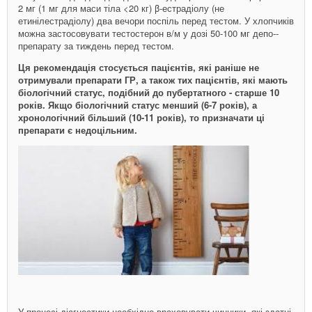
2 мг (1 мг для маси тіла <20 кг) β-естрадіолу (не
етинілестрадіолу) два вечори поспіль перед тестом. У хлопчиків
можна застосовувати тестостерон в/м у дозі 50-100 мг депо-­
препарату за тиждень перед тестом.
Ця рекомендація стосується пацієнтів, які раніше не
отримували препарати ГР, а також тих пацієнтів, які мають
біологічний статус, подібний до пубертатного - старше 10
років. Якщо біологічний статус менший (6-7 років), а
хронологічний більший (10-11 років), то призначати ці
препарати є недоцільним.
У процесі діагностики необхідно враховувати чинники, які здатні