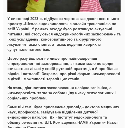
У листопаді 2023 р. відбулося чергове засідання освітнього
проєкту «Школа ендокринолога» з онлайн-трансляцією по
всій Україні. У рамках заходу було розглянуто актуальні
питання, які стосуються ендокринологічних захворювань та
їхніх ускладнень, консервативного та хірургічного
лікування таких станів, а також ведення хворих із
супутньою патологією.
Цього разу йшлося не лише про найпоширеніші
ендокринологічні захворювання, з якими мало не щодня
стикаються лікарі у своїй рутинній практиці, а й про більш
рідкісні патології. Зокрема, про різні форми низькорослості
в дітей і можливості терапії цих станів.
На жаль, діагностика захворювання нерідко запізніла, а
низькорослість тягне за собою цілу низку психологічних і
соціальних проблем.
Саме цій темі була присвячена доповідь доктора медичних
наук, професора, завідувача відділення дитячої
ендокринної патології ДУ «Інститут ендо­кринології та
обміну речовин ім. В.П. Комісаренка НАМН України» Наталі
Андріївни Спринчук.