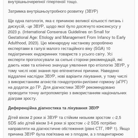
внутрішньочерепної гіпертензії тощо.
Затримка внутрішньоутробного розвитку (ЗВУР)
Ще одна патологія, яка є причиною великої кількості питань і
дискусій, - ​це ЗВУР, щодо якої було досягнуто консенсусу у
2023 р. (International Consensus Guidelines on Small for
Gestational Age: Etiology and Management From Infancy to Early
Adulthood, 2023). Цю міжнародну настанову розроблено
експертами в галузі малого гестаційного віку (SGA) 10
педіатричних ендокринних товариств з усього світу. Усі
експерти проголосували за сильні сторони рекомендацій, які
дають нове та клінічно значуще уявлення про етіологію ЗВУР, у
тому числі нові знання про епігенетичні причини. Наведено
віддалені наслідки ЗВУР, нові варіанти лікування, у тому числі
з використанням агоністів гонадотропін-­рилізинг-гормону (аГРГ)
на додаток до ГР. Для діагностики ЗВУР рекомендовано
проводити точну антропометрію з використанням національних
діаграм зросту.
Диференційна діагностика та лікування ЗВУР
Дітей віком 2 роки зі ЗВУР та стійким низьким зростом <-2,5
SDS або дітей віком 3-4 роки зі зростом <-2 SDS потрібно
направляти на діагностичне обстеження (рівні СТГ, ІФР 1). Якщо
причина ЗВУР була пов'язана не з плодом, а з плацентарною