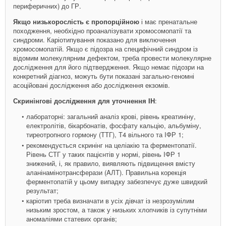
периферичних) до ГР.
Якщо низькорослість є пропорційною
і має пренатальне
походження, необхідно проаналізувати хромосомопатії та
синдроми. Каріотипування показано для виключення
хромосомопатій. Якщо є підозра на специфічний синдром із
відомим молекулярним дефектом, треба провести молекулярне
дослідження для його підтвердження. Якщо немає підозри на
конкретний діагноз, можуть бути показані загально-геномні
асоційовані дослідження або дослідження екзомів.
Скринінгові дослідження для уточнення IH
:
лабораторні: загальний аналіз крові, рівень креатиніну,
електролітів, бікарбонатів, фосфату кальцію, альбуміну,
тиреотропного гормону (ТТГ), Т4 вільного та IФР 1;
рекомендується скринінг на целіакію та ферментопатії.
Рівень СТГ у таких пацієнтів у нормі, рівень IФР 1
знижений, і, як правило, виявляють підвищення вмісту
аланінамінотрансферази (AЛT). Правильна корекція
ферментопатій у цьому випадку забезпечує дуже швидкий
результат;
каріотип треба визначати в усіх дівчат із незрозумілим
низьким зростом, а також у низьких хлопчиків із супутніми
аномаліями статевих органів;