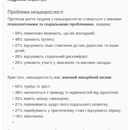
Проблема низькорослості
Протягом життя людина з низькорослістю стикається з певними
психологічними та соціальними проблемами
, зокрема:
56% помилково вважають, що вік молодший;
48% зазнають булінгу;
27% відчувають інше ставлення до них дорослих та інших
дітей;
26% відчувають соціальний дискомфорт;
25% уникають участі у змаганнях та масових заходах.
Крім того, низькорослість має
значний емоційний вплив
:
63% турбує їх зріст;
38% непокояться з приводу їх відмінностей від однолітків;
33% мають низьку самооцінку;
21% переживають щодо свого подальшого розвитку;
21% перебувають у пригніченому стані і відчувають образу;
18% збентежені.