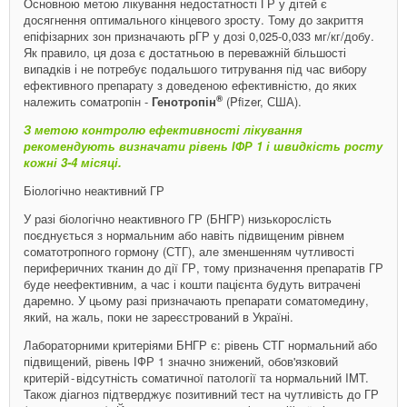
Основною метою лікування недостатності ГР у дітей є
досягнення оптимального кінцевого зросту. Тому до закриття
епіфізарних зон призначають рГР у дозі 0,025-0,033 мг/кг/добу.
Як правило, ця доза є достатньою в переважній більшості
випадків і не потребує подальшого титрування під час вибору
ефективного препарату з доведеною ефективністю, до яких
®
належить соматропін -
Генотропін
(Pfizer, США).
З метою конт­ролю ефективності лікування
рекомендують визначати рівень ІФР 1 і швидкість росту
кожні 3-4 місяці.
Біологічно неактивний ГР
У разі біологічно неактивного ГР (БНГР) низькорослість
поєднується з нормальним або навіть підвищеним рівнем
соматотропного гормону (СТГ), але зменшенням чутливості
периферичних тканин до дії ГР, тому призначення препаратів ГР
буде неефективним, а час і кошти пацієнта будуть витрачені
даремно. У цьому разі призначають препарати соматомедину,
який, на жаль, поки не зареєстрований в Україні.
Лабораторними критеріями БНГР є: рівень СТГ нормальний або
підвищений, рівень ІФР 1 значно знижений, обов'язковий
критерій - ​відсутність соматичної патології та нормальний IMT.
Також діагноз підтверджує позитивний тест на чутливість до ГР