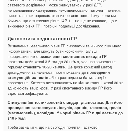
статевого дозрівання і може знижуватись у разі ДГР,
неповноцінного харчування, некомпенсованої патології печінки,
нирок та інших паренхіматозних органів тощо. Тому, коли ми
бачимо, що є зниження рівня ІФР-1, - це ще не означає, що є
зниження рівня ГР і потрібні подальші дослідження.
Діагностика недостатності ГР
Визначення базального рівня ГР сироватки та нічного піку мало
інформативні, але можуть бути корисними. Більш
інформативним є
визначення спонтанних викидів ГР
- ​
протягом доби кожні 3-5 год до 20 нг/мл, час напіввиведення
гормону становить 10-20 хвилин. Це дуже корисний метод
дослідження за наявності протипоказань до
проведення
стимуляційних тестів
або в разі відмови батьків від їх
проведення. Катетер встановлюють на кілька годин і кожні 30 хв
здійснюють забір крові. У разі спонтанного викиду ГР його
вдається зафіксувати.
Стимуляційні тести - ​золотий стандарт діагностики. Для його
проведення застосовують інсулін, аргінін, глюкагон, грелін
(масиморелін), клонідин. У нормі рівень ГР піднімається до
≥10 нг/мл.
Треба зазначити, що на сьогодні поняття часткової