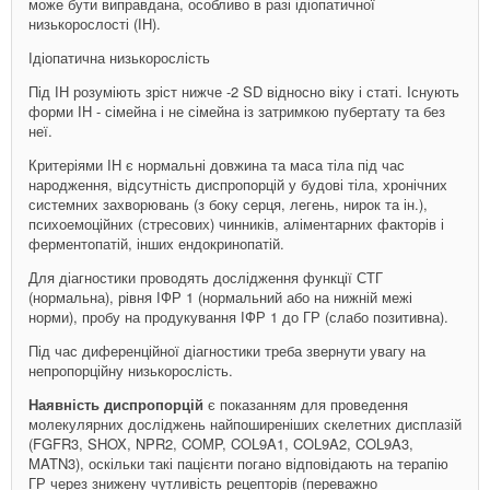
може бути виправдана, особливо в разі ідіо­патичної
низькорослості (ІН).
Ідіопатична низькорослість
Під ІН розуміють зріст нижче -2 SD відносно віку і статі. Існують
форми ІН - ­сімейна і не сімейна із затримкою пубертату та без
неї.
Критеріями ІН є нормальні довжина та маса тіла під час
народження, відсутність диспропорцій у будові тіла, хронічних
системних захворювань (з боку серця, легень, нирок та ін.),
психоемоційних (стресових) чинників, аліментарних факторів і
ферментопатій, інших ендокринопатій.
Для діагностики проводять дослідження функції СТГ
(нормальна), рівня ІФР 1 (нормальний або на нижній межі
норми), пробу на продукування ІФР 1 до ГР (слабо позитивна).
Під час диференційної діагностики треба звернути увагу на
непропорційну низькорослість.
Наявність диспропорцій
є показанням для проведення
молекулярних досліджень найпоширеніших скелетних дисплазій
(FGFR3, SHOX, NPR2, COMP, COL9A1, COL9A2, COL9A3,
MATN3), оскільки такі пацієнти погано відповідають на терапію
ГР через знижену чутливість рецепторів (переважно