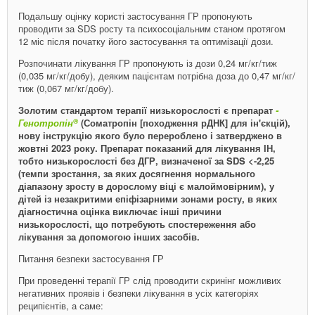
Подальшу оцінку користі застосування ГР пропонують
проводити за SDS росту та психосоціальним станом протягом
12 міс після початку його застосування та оптимізації дози.
Розпочинати лікування ГР пропонують із дози 0,24 мг/кг/тиж
(0,035 мг/кг/добу), деяким пацієнтам потрібна доза до 0,47 мг/кг/
тиж (0,067 мг/кг/добу).
Золотим стандартом терапії низькорослості є препарат
­
®
Генотропін
(Соматропін [походження рДНК] для ін'єкцій),
нову інструкцію якого було перероблено і затверджено в
жовтні 2023 року. Препарат показаний для лікування ІН,
тобто низькорослості без ДГР, визначеної за SDS <-2,25
(темпи зростання, за яких досягнення нормального
діапазону зросту в дорослому віці є малоймовірним), у
дітей із незакритими епіфізарними зонами росту, в яких
діагностична оцінка виключає інші причини
низькорослості, що потребують спостереження або
лікування за допомогою інших засобів.
Питання безпеки застосування ГР
При проведенні терапії ГР слід проводити скринінг можливих
негативних проявів і безпеки лікування в усіх категоріях
реципієнтів, а саме: