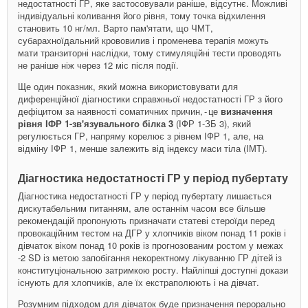
недостатності ГР, яке застосовували раніше, відсутнє. Можливі
індивідуальні коливання його рівня, тому точка відхилення
становить 10 нг/мл. Варто пам'ятати, що ЧМТ,
субарахноїдальний крововилив і променева терапія можуть
мати транзиторні наслідки, тому стимуляційні тести проводять
не раніше ніж через 12 міс після події.
Ще один показник, який можна використовувати для
диференційної діагностики справжньої недостатності ГР з його
дефіцитом за наявності соматичних причин, - ​це
визначення
рівня ІФР 1-зв'язувального білка 3
(ІФР 1-ЗБ 3), який
регулюється ГР, напряму корелює з рівнем ІФР 1, але, на
відміну ІФР 1, менше залежить від індексу маси тіла (ІМТ).
Діагностика недостатності ГР у період пубертату
Діагностика недостатності ГР у період пубертату лишається
дискутабельним питанням, але останнім часом все більше
рекомендацій пропонують призначати статеві стероїди перед
провокаційним тестом на ДГР у хлопчиків віком понад 11 років і
дівчаток віком понад 10 років із прогнозованим ростом у межах
-2 SD із метою запобігання некоректному лікуванню ГР дітей із
конституціональною затримкою росту. Найліпші доступні докази
існують для хлопчиків, але їх екстраполюють і на дівчат.
Розумним підходом для дівчаток буде призначення перорально