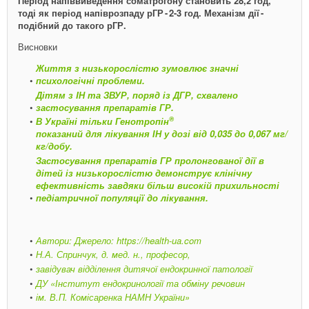
Період напіввиведення соматрогону становить 28,2 год,
тоді як період напів­розпаду рГР - ​2-3 год. ­Механізм дії - ​
подібний до такого рГР.
Висновки
Життя з низькорослістю зумовлює значні
психологічні проблеми.
Дітям з IН та ЗВУР, поряд із ДГР, схвалено
застосування препаратів ГР.
®
В Україні тільки Генотропін
показаний для лікування ІН у дозі від 0,035 до 0,067 мг/
кг/добу.
Застосування препаратів ГР пролонгованої дії в
дітей із низькорослістю демонструє клінічну
ефективність завдяки більш високій прихильності
педіатричної популяції до лікування.
Автори: Джерело: https://health-ua.com
Н.А. Спринчук, д. мед. н., професор,
завідувач відділення дитячої ендокринної патології
ДУ «Інститут ендо­кринології та обміну речовин
ім. В.П. Комісаренка НАМН України»