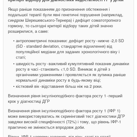
Якщо раніше показанням до призначення обстеження і
подальшої терапії були явні генетичні порушення (наприклад,
синдром Шерешевського-­Тернера) і дефіцит соматотропного
гормону, то сьогодні критерії відбору таких дітей значно
розширилися, а саме:
антропометричні показники: дефіцит росту - ​нижче -2,0 SD
(SD - standard deviation, стандартне відхилення) від
популяційної медіани для заданих хронологічного віку і
статі;
швидкість росту - ​важливий кумулятивний показник динаміки
росту в часі - ​становить <1,0 SD. Виникає в дітей з
органічними ураженнями і проявляється як зупинка раніше
нормальної динаміки росту в будь-якому віці;
кістковий вік - ​відставання більш ніж на 2 роки.
Визначення рівня інсуліноподібного фактора росту 1 - ​перший
крок у діагностиці ДГР
Визначення рівня інсуліноподібного фактора росту 1 (IФР 1)
може використовуватись як скринінговий тест діагностики ДГР
завдяки високій специфічності (72%) і тому, що рівень ІФР-1
практично не змінюється впродовж доби.
Рівень ІФР 1 напряму залежить від віку, статі та стадії