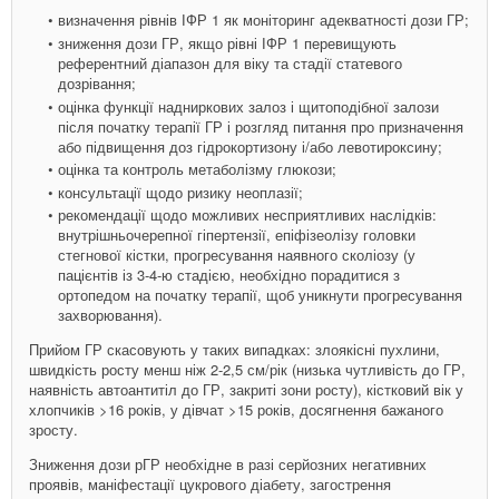
визначення рівнів ІФР 1 як моніторинг адекватності дози ГР;
зниження дози ГР, якщо рівні ІФР 1 перевищують
референтний діапазон для віку та стадії статевого
дозрівання;
оцінка функції надниркових залоз і щитоподібної залози
після початку терапії ГР і розгляд питання про призначення
або підвищення доз гідрокортизону і/або левотироксину;
оцінка та контроль метаболізму глюкози;
консультації щодо ризику неоплазії;
рекомендації щодо можливих несприятливих наслідків:
внутрішньочерепної гіпертензії, епіфізеолізу головки
стегнової кістки, прогресування наявного сколіозу (у
пацієнтів із 3-4-ю стадією, необхідно порадитися з
ортопедом на початку терапії, щоб уникнути прогресування
захворювання).
Прийом ГР скасовують у таких випадках: зло­якісні пухлини,
швидкість росту менш ніж 2-2,5 см/рік (низька чутливість до ГР,
наявність автоантитіл до ГР, закриті зони росту), кістковий вік у
хлопчиків >16 років, у дівчат >15 років, досягнення бажаного
зросту.
Зниження дози рГР необхідне в разі серйозних негативних
проявів, маніфестації цукрового діабету, загострення