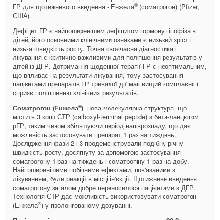
®
ГР для щотижневого введення - Енжела
(соматрогон) (Pfizer,
США).
Дефіцит ГР є найпоширенішим дефіцитом гормону гіпофіза в
дітей, його основними клінічними ознаками є низький зріст і
низька швидкість росту. Точна своєчасна діагностика і
лікування є критично важливими для поліпшення результатів у
дітей із ДГР. Дотримання щоденної терапії ГР є неоптимальним,
що впливає на результати лікування, тому застосування
пацієнтами препаратів ГР тривалої дії має вищий комплаєнс і
сприяє поліпшенню клінічних результатів.
®
Соматрогон (Енжела
)
- ​нова молекулярна структура, що
містить 3 копії СТР (carboxyl-terminal peptide) з бета-ланцюгом
рГР, таким чином збільшуючи період напіврозпаду, що дає
можливість застосовувати препарат 1 раз на тиждень.
Дослідження фази 2 і 3 продемонстрували подібну річну
швидкість росту, досягнуту за допомогою застосування
соматрогону 1 раз на тиждень і соматропіну 1 раз на добу.
Найпоширенішими побічними ефектами, пов'язаними з
лікуванням, були реакції в місці ін'єкції. Щотижневе введення
соматрогону загалом добре переносилося пацієнтами з ДГР.
Технологія СТР дає можливість використовувати ­соматрогон
®
(Енжела
) у пролонгованому дозуванні.