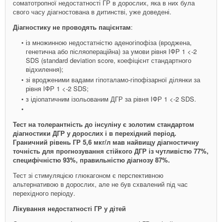
соматотропної недостатності ГР в дорослих, яка в них була
свого часу діагностована в дитинстві, уже доведені.
Діагностику не проводять пацієнтам
:
із множинною недостатністю аденогіпофіза (вроджена,
генетична або післяопераційна) за умови рівня ІФР 1 <-2
SDS (standard deviation score, коефіцієнт стандартного
відхилення);
зі вродженими вадами гіпоталамо-гіпофізарної ділянки за
рівня IФР 1 <-2 SDS;
з ідіопатичним ізольованим ДГР за рівня ІФР 1 <-2 SDS.
Тест на толерантність до інсуліну є золотим стандартом
діагностики ДГР у дорослих і в перехідний період.
Граничний рівень ГР 5,6 мкг/л мав найвищу діагностичну
точність для прогнозування стійкого ДГР із чутливістю 77%,
специфічністю 93%, правильністю діагнозу 87%.
Тест зі стимуляцією глюкагоном є перспективною
альтернативою в дорослих, але не був схвалений під час
перехідного періоду.
Лікування недостатності ГР у дітей