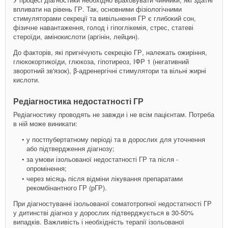
впливати на рівень ГР. Так, основними фізіологічними
стимуляторами секреції та вивільнення ГР є глибокий сон,
фізичне навантаження, голод і гіпоглікемія, стрес, статеві
стероїди, амінокислоти (аргінін, лейцин).
До факторів, які пригнічують секрецію ГР, належать ожиріння,
глюкокортикоїди, глюкоза, гіпотиреоз, ІФР 1 (негативний
зворотний зв'язок), β-адренергічні стимулятори та вільні жирні
кислоти.
Редіагностика недостатності ГР
Редіагностику проводять не завжди і не всім пацієнтам. Потреба
в ній може виникати:
у постпубертатному періоді та в дорослих для уточнення
або підтвердження діагнозу;
за умови ізольованої недостатності ГР та після ­
опромінення;
через місяць після відміни лікування препаратами
рекомбінантного ГР (рГР).
При діагностуванні ізольованої соматотропної недостатності ГР
у дитинстві діагноз у дорослих підтверджується в 30-50%
випадків. Важливість і необхідність терапії ізольованої