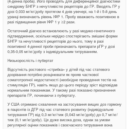
(4-денна проба). Його проводять для диференційної діагностики
синдрому БНГР з нечутливістю рецепторів до ГР. Вводять ГР у
дозі 0,033 мг/кг/добу протягом 4 днів увечері, на 1-й і 5-й день
уранці визначають рівень ІФР 1. Пробу вважають позитивною в
разі підвищення рівня ІФР 1 у ≥2 рази.
Остаточний діагноз встановлюють у разі медико-­генетичного
підтвердження, оскільки нерідко спостерігають змішані форми
БНГР та нечутливості рецепторів до нього, тому в разі
позитивної 4-денної проби призначають препарати рГР у дозі
0,35-0,05 мг/кг/добу з індивідуальним титруванням.
Низькорослість і пубертат
Відсутність ростового «стрибка» у дітей під час статевого
дозрівання потрібно розцінювати як прояв часткової
соматотропної недостатності (необхідне проведення тестів на
стимуляцію ГР), навіть якщо до цього періоду зріст відповідав
нормальним показникам. У такому разі показано призначення
препаратів ГР, починаючи з пубертату.
У США отримано схвалення на застосування вищих доз гормону
в пацієнтів із ДГР під час статевого розвитку (­індивідуальне
титрування ГР) від 0,3 мг/кг/тиж (0,043 мг/кг/добу) до 0,7 мг/кг/
тиж (0,1 мг/кг/добу). Це дуже висока доза, однак за умови
регулярної оцінки показників і своєчасного титрування вона