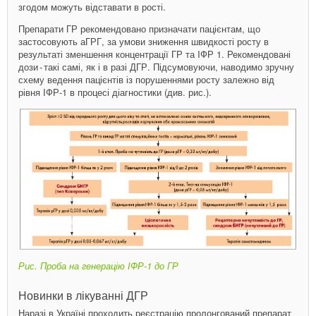
згодом можуть відставати в рості.
Препарати ГР рекомендовано призначати пацієнтам, що
застосовують аГРГ, за умови зниження швидкості росту в
результаті зменшення концентрації ГР та IФР 1. Рекомендовані
дози - ​такі самі, як і в разі ДГР. Підсумовуючи, наводимо зручну
схему ведення пацієнтів із порушеннями росту залежно від
рівня ІФР-1 в процесі діагно­стики (див. рис.).
Рис. Проба на генерацію ІФР-1 до ГР
Новинки в лікуванні ДГР
Наразі в Україні проходить реєстрацію пролонгований препарат