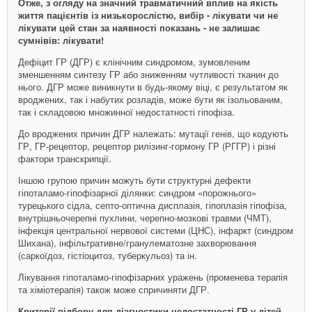
Отже, з огляду на значний травматичний вплив на якість
життя пацієнтів із низькорослістю, вибір - лікувати чи не
лікувати цей стан за наявності показань - не залишає
сумнівів: лікувати!
Дефіцит ГР (ДГР) є клінічним синдромом, зумовленим
зменшенням синтезу ГР або зниженням чутливості тканин до
нього. ДГР може виникнути в будь-якому віці, є результатом як
вроджених, так і набутих розладів, може бути як ізольованим,
так і складовою множинної недостатності гіпофіза.
До вроджених причин ДГР належать: мутації генів, що кодують
ГР, ГР-рецептор, рецептор рилізинг-гормону ГР (РГГР) і різні
фактори транскрипції.
Іншою групою причин можуть бути структурні дефекти
гіпоталамо-гіпофізарної ділянки: синдром «порожнього»
турецького сідла, септо-­оптична дисплазія, гіпоплазія гіпофіза,
внутрішньочерепні пухлини, черепно-мозкові травми (ЧМТ),
інфекція центральної нервової системи (ЦНС), інфаркт (синдром
Шихана), інфільтративне/гранулематозне захворювання
(саркоїдоз, гістіоцитоз, туберкульоз) та ін.
Лікування гіпоталамо-гіпофізарних уражень (променева терапія
та хіміотерапія) також може спричиняти ДГР.
Критерії відбору для діагностики недостатності ГР у дітей