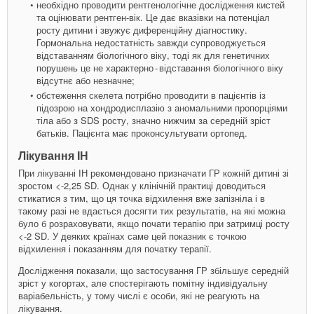
необхідно проводити рентгенологічне дослідження кистей
та оцінювати рентген-вік. Це дає вказівки на потенціал
росту дитини і звужує диференційну діагностику.
Гормональна недостатність завжди супроводжується
відставанням біологічного віку, тоді як для генетичних
порушень це не характерно - ​відставання біологічного віку
відсутнє або незначне;
обстеження скелета потрібно проводити в пацієнтів із
підозрою на хондродисплазію з аномальними пропорціями
тіла або з SDS росту, значно нижчим за середній зріст
батьків. Пацієнта має проконсультувати ортопед.
Лікування ІН
При лікуванні ІН рекомендовано призначати ГР кожній дитині зі
зростом <-2,25 SD. Однак у клінічній практиці доводиться
стикатися з тим, що ця точка відхилення вже запізніла і в
такому разі не вдається досягти тих результатів, на які можна
було б розраховувати, якщо почати терапію при затримці росту
<-2 SD. У деяких країнах саме цей показник є точкою
відхилення і показанням для початку терапії.
Дослідження показали, що застосування ГР збільшує середній
зріст у когортах, але спостерігають помітну індивідуальну
варіабельність, у тому числі є особи, які не реагують на
лікування.