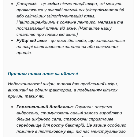
Дисхромія - це
зміни
пігментації шкіри, які можуть
проявлятися у вигляді темніших (гіперпігментація)
або світліших (гіпопігментація) плям.
Найпоширенішими є сонячне лентиго, мелазма та
постзапальні плями від акне. (Читайте нашу
статтю про плями від акне.)
Рубці від акне
- це постійні сліди, що залишаються
на шкірі після загоєння запалених або вискочених
прищів.
Причини появи плям на обличчі
Недосконалості шкіри, типові для проблемної шкіри,
викликані не одним фактором, а поєднанням кількох
причин, таких як:
Гормональний дисбаланс
: Гормони, зокрема
андрогени, стимулюють сальні залози виробляти
більше шкірного сала, створюючи сприятливе
середовище для росту бактерій. Це явище особливо
помітне в підлітковому віці, під час менструального