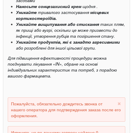
засобами
Наносьте сонцезахисний крем
щодня .
Уникайте
тривалого застосування
місцевих
кортикостероїдів.
Уникайте вищипування або стискання
таких плям,
як прищі або вугрі, оскільки це може призвести до
інфекції, утворення рубців та погіршення стану.
Уникайте продуктів, які є занадто агресивними
або розроблені для іншої цільової групи.
Для підвищення ефективності процедури можна
поєднувати лікування «IN», обране на основі
індивідуальних характеристик та потреб, з порадою
вашого фармацевта.
Пожалуйста, обязательно дождитесь звонка от
нашего оператора для подтверждения заказа после его
оформления.
Извините, но по данному запросу найдено 0