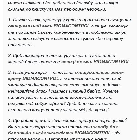
можна включити до щоденного догляду, коли шкіра
схильна до блиску та має періодичні недоліки.
1. Почніть свою процедуру краси з правильного очищення
:
очищувальний гель BIOMACONTROL
очищує, зволожує
та відновлює баланс комбінованої та проблемної шкіри,
залишаючи відчуття свіжості та сухості без ефекту
повернення.
2. Щоб покращити текстуру шкіри та зменшити
жирний блиск, наносьте
вранці розчин BIOMACONTROL.
3. Наступний крок - нанесення
очищувального гелю-
крему BIOMACONTROL
з матовим покриттям, який
зменшує виділення шкірного сала, зменшує недоліки,
нейтралізує блиск і зміцнює шкірний бар'єр. Хочете
налаштувати та посилити вдосконалюючий та
регулюючий себум ефект? Додайте кілька крапель
активного концентрату ніацинаміду до крему!
4. Що робити, якщо з'являються прищі та чорні цятки?
Ви можете втрутитися за допомогою
засобу для
боротьби з недосконалістю
BIOMACONTROL
: він
підсушує недоліки, запобігає утворенню нових