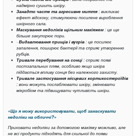
надмірно сушить шкіру.
Занадто часте та агресивне миття
: викликає
ефект відскоку, стимулюючи посилене вироблення
шкірного сала.
Маскування недоліків щільним макіяжем
: це ще
більше закупорює пори.
·
Видавлювання прищів і вугрів
: це посилює
запалення, поширює бактерії та сприяє утворенню
рубців.
Тривале перебування на сонці
: сприяє появі
постзапальних плям, особливо якщо шкіра
піддається впливу сонця без належного захисту.
Тривале застосування місцевих кортикостероїдів
: вони можуть послаблювати шкіру, змінювати
мікробіом та підвищувати чутливість шкіри.
«Що я можу використовувати, щоб замаскувати
недоліки на обличчі?»
Приховати недоліки за допомогою макіяжу можливо, але
не всі продукти підходять для схильної до появи