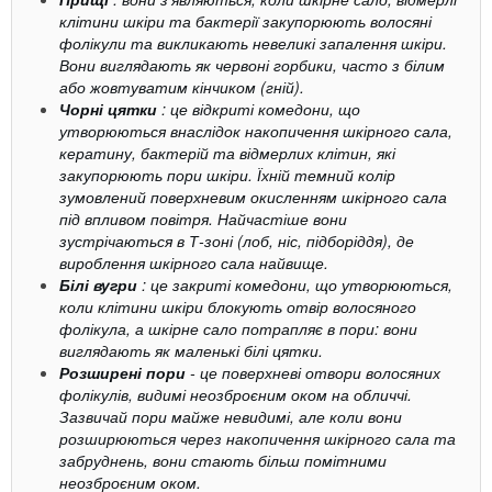
клітини шкіри та бактерії закупорюють волосяні
фолікули та викликають невеликі запалення шкіри.
Вони виглядають як червоні горбики, часто з білим
або жовтуватим кінчиком (гній).
Чорні цятки
: це відкриті комедони, що
утворюються внаслідок накопичення шкірного сала,
кератину, бактерій та відмерлих клітин, які
закупорюють пори шкіри. Їхній темний колір
зумовлений поверхневим окисленням шкірного сала
під впливом повітря. Найчастіше вони
зустрічаються в Т-зоні (лоб, ніс, підборіддя), де
вироблення шкірного сала найвище.
Білі вугри
: це закриті комедони, що утворюються,
коли клітини шкіри блокують отвір волосяного
фолікула, а шкірне сало потрапляє в пори: вони
виглядають як маленькі білі цятки.
Розширені пори
- це поверхневі отвори волосяних
фолікулів, видимі неозброєним оком на обличчі.
Зазвичай пори майже невидимі, але коли вони
розширюються через накопичення шкірного сала та
забруднень, вони стають більш помітними
неозброєним оком.