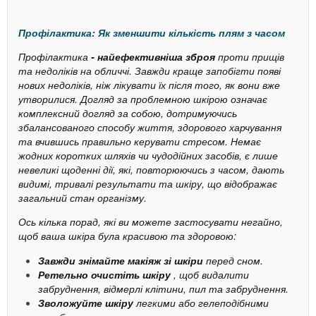
Профілактика: Як зменшити кількість плям з часом
Профілактика
- найефективніша зброя
проти прищів
та недоліків на обличчі. Завжди краще запобігти появі
нових недоліків, ніж лікувати їх після того, як вони вже
утворилися. Догляд за проблемною шкірою означає
комплексний догляд за собою, дотримуючись
збалансованого способу життя, здорового харчування
та вчившись правильно керувати стресом. Немає
жодних коротких шляхів чи чудодійних засобів, є лише
невеликі щоденні дії, які, повторюючись з часом, дають
видимі, тривалі результати та шкіру, що відображає
загальний стан організму.
Ось кілька порад, які ви можете застосувати негайно,
щоб ваша шкіра була красивою та здоровою:
Завжди знімайте макіяж зі шкіри
перед сном.
Ретельно очистіть шкіру
, щоб видалити
забруднення, відмерлі клітини, пил та забруднення.
Зволожуйте шкіру
легкими або гелеподібними