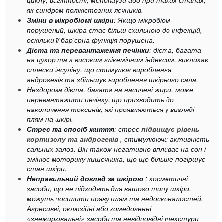
циклу, вагітності, менопаузи або при таких станах,
як синдром полікістозних яєчників.
Зміни в мікробіомі шкіри
: Якщо мікробіом
порушений, шкіра стає більш схильною до інфекцій,
оскільки її бар'єрна функція порушена.
Дієта та перевантаження печінки
: дієта, багата
на цукор та з високим глікемічним індексом, викликає
сплески інсуліну, що стимулює вироблення
андрогенів та збільшує вироблення шкірного сала.
Нездорова дієта, багата на насичені жири, може
перевантажити печінку, що призводить до
накопичення токсинів, які проявляються у вигляді
плям на шкірі.
Стрес та спосіб життя
: стрес
підвищує рівень
кортизолу та андрогенів
, стимулюючи активність
сальних залоз. Він також негативно впливає на сон і
змінює моторику кишечника, що ще більше погіршує
стан шкіри.
Неправильний догляд за шкірою
: косметичні
засоби, що не підходять для вашого типу шкіри,
можуть посилити появу плям та недосконалостей.
Агресивні, оклюзійні або комедогенні
«знежирювальні» засоби та невідповідні текстури