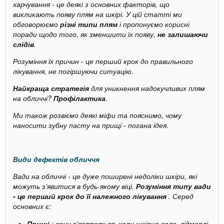
харчування - це деякі з основних факторів, що
викликають появу плям на шкірі. У цій статті ми
обговорюємо
різні типи плям
і пропонуємо корисні
поради щодо того, як зменшити їх появу,
не залишаючи
слідів
.
Розуміння їх причин - це перший крок до правильного
лікування, не погіршуючи ситуацію.
Найкраща стратегія
для уникнення надокучливих плям
на обличчі?
Профілактика
.
Ми також розвіємо деякі міфи та пояснимо, чому
наносити зубну пасту на прищі - погана ідея.
Види дефектів обличчя
Вади на обличчі - це дуже поширені недоліки шкіри, які
можуть з'явитися в будь-якому віці.
Розуміння типу вади
- це перший крок до її належного лікування
. Серед
основних є:
Прищі
: вони з'являються, коли шкірне сало, відмерлі