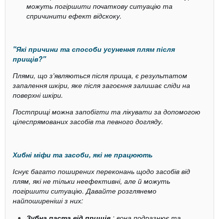
можуть погіршити початкову ситуацію та
спричинити ефект відскоку.
"Які причини та способи усунення плям після
прищів?"
Плями, що з'являються після прища, є результатом
запалення шкіри, яке після загоєння залишає сліди на
поверхні шкіри.
Постприщі можна запобігти та лікувати за допомогою
цілеспрямованих засобів та певного догляду.
Хибні міфи та засоби, які не працюють
Існує багато поширених переконань щодо засобів від
плям, які не тільки неефективні, але й можуть
погіршити ситуацію. Давайте розглянемо
найпоширеніші з них:
Зубна паста від прищів
: вона подразнює та