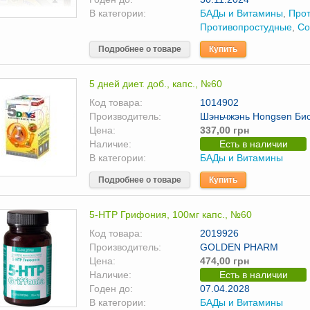
В категории:
БАДы и Витамины
,
Про
Противопростудные
,
Со
Подробнее о товаре
Купить
5 дней диет. доб., капс., №60
Код товара:
1014902
Производитель:
Шэньчжэнь Hongsen Био
Цена:
337,00 грн
Наличие:
Есть в наличии
В категории:
БАДы и Витамины
Подробнее о товаре
Купить
5-НТР Грифония, 100мг капс., №60
Код товара:
2019926
Производитель:
GOLDEN PHARM
Цена:
474,00 грн
Наличие:
Есть в наличии
Годен до:
07.04.2028
В категории:
БАДы и Витамины