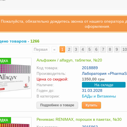
Пожалуйста, обязательно дождитесь звонка от нашего оператора 
оформления.
дено товаров -
1266
Первая
«
1
2
3
4
5
6
7
8
9
10
Альфажин / alfagyn, таблетки, №20
ИДКА
Код товара:
2018889
Производитель:
Лаборатория «РharmaSu
Цена со скидкой:
1350,00 грн
Наличие:
На складе
Годен до:
31.03.2028
В категории:
БАДы и Витамины
Подробнее о товаре
Купить
Ренимакс RENIMAX, порошок в пакетах, №30
ИДКА