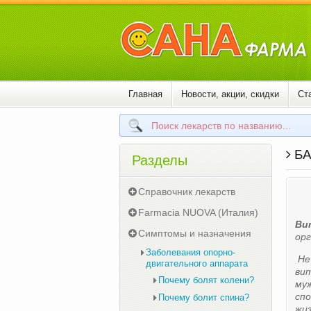
Главная
Новости, акции, скидки
Ст
БА
Разделы
Справочник лекарств
Farmacia NUOVA (Италия)
Ви
Симптомы и назначения
орг
Заболевания опорно-
Не 
двигательного аппарата
вит
Почему болят колени?
муж
сп
Почему болит спина?
жиз