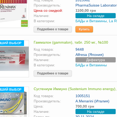
Код товара:
2015962
Производитель:
PharmaSuisse Laboratori
Цена со скидкой:
1100,00 грн
Наличие:
На складе
В категории:
БАДы и Витамины
,
La R
Подробнее о товаре
Купить
Гаммалон (gammalon), табл. 250 мг., №100
ЧШИЙ ВЫБОР
Код товара:
9448
Производитель:
Alfresa (Япония)
Наличие:
Дефектура
В категории:
БАДы и Витамины
Подробнее о товаре
Сустениум Иммуно (Sustenium Immuno energy)
ЧШИЙ ВЫБОР
Код товара:
1005151
Производитель:
A.Menarini (Италия)
Цена:
700,00 грн
Наличие:
На складе
Годен до:
30.11.2024