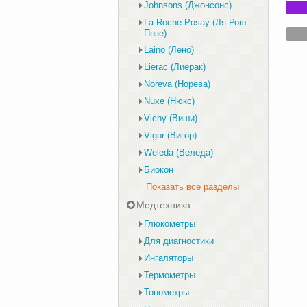
Johnsons (Джонсонс)
La Roche-Posay (Ля Рош-
Позе)
Laino (Лено)
Lierac (Лиерак)
Noreva (Норева)
Nuxe (Нюкс)
Vichy (Виши)
Vigor (Вигор)
Weleda (Веледа)
Биокон
Показать все разделы
Медтехника
Глюкометры
Для диагностики
Ингаляторы
Термометры
Тонометры