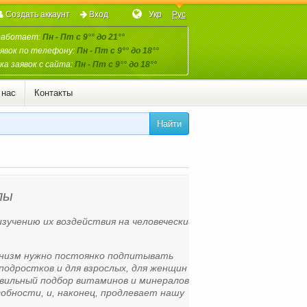
Создать аккаунт
Вход
Укр
Рус
работает:
Пн - Пт с 9°° до 21°°
явок по телефону:
Пн - Пт с 9°° до 18°°
а заявок с сайта:
Пн - Пт с 9°° до 18°°
 нас
Контакты
Найти
лы
изучению их воздействия на человеческий
ганизм нужно постоянко подпитывать
подростков и для взрослых, для женщин и
равильный подбор витаминов и минералов
бности, и, наконец, продлевает нашу