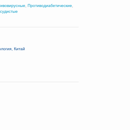
тивовирусные
,
Противодиабетические
,
судистые
логия, Китай