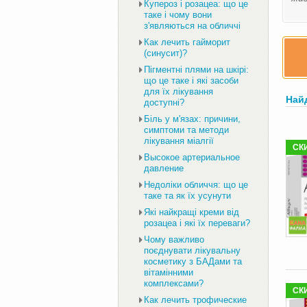
Купероз і розацеа: що це
таке і чому вони
з'являються на обличчі
Как лечить гайморит
(синусит)?
Пігментні плями на шкірі:
що це таке і які засоби
для їх лікування
Най
доступні?
Біль у м'язах: причини,
симптоми та методи
лікування міалгії
СК
Высокое артериальное
давление
Недоліки обличчя: що це
таке та як їх усунути
Які найкращі креми від
розацеа і які їх переваги?
Чому важливо
поєднувати лікувальну
косметику з БАДами та
вітамінними
комплексами?
СК
Как лечить трофические