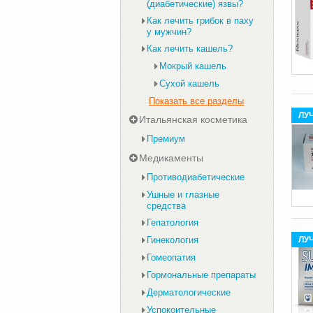
(диабетические) язвы?
Как лечить грибок в паху
у мужчин?
Как лечить кашель?
Мокрый кашель
Сухой кашель
Показать все разделы
ЛУ
Итальянская косметика
Премиум
Медикаменты
Противодиабетические
Ушные и глазные
средства
Гепатология
Гинекология
ЛУ
Гомеопатия
Гормональные препараты
Дерматологические
Успокоительные