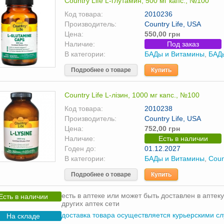
Country Life L-глутамин, 500 мг капс., №100
Код товара:
2010236
Производитель:
Country Life, USA
Цена:
550,00 грн
Наличие:
Под заказ
В категории:
БАДы и Витамины
,
БАД
Подробнее о товаре
Купить
Country Life L-лізин, 1000 мг капс., №100
Код товара:
2010238
Производитель:
Country Life, USA
Цена:
752,00 грн
Наличие:
Есть в наличии
Годен до:
01.12.2027
В категории:
БАДы и Витамины
,
Coun
Подробнее о товаре
Купить
есть в аптеке или может быть доставлен в аптеку
Есть в наличии
других аптек сети
доставка товара осуществляется курьерскими с
На складе