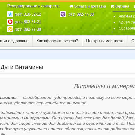
Резервирование лекарств:
Оплата и доставка
Корзина
310-32-12
092-77-38
(097)
(073)
Аптека 
803-51-21
(095)
Прием за
Обработк
092-77-38
(073)
атьи о здоровье
Как оформить резерв?
Центры самовывоза
О
Ды и Витамины
Витамины и минера
тамины
— своеобразное чудо природы, и поэтому во всем мире 
анизм уделяется серьезнейшее внимание.
забывайте, что мы нуждаемся не только в еде и воде, наш ор
аминами и минералами. Они нужны для всех нас: для детей, для 
чин, для спортсменов, для диабетиков и сердечников и т.д.. П
особствует улучшению нашего здоровья, повышению работоспосо
нь.