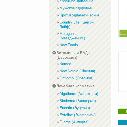
Кровяное давление
Мужское здоровье
Противодиабетические
Country Life (Кантри
Лайф)
Metagenics
(Метадженикс)
Now Foods
Витамины и БАДы
(Евросоюз)
Named
New Nordic (Швеция)
Orthomol (Ортомол)
Лечебная косметика
Algotherm (Альготерм)
Bioderma (Биодерма)
Eucerin (Эуцерин)
Exfoliac (Эксфолиак)
Filorga (Филорга)