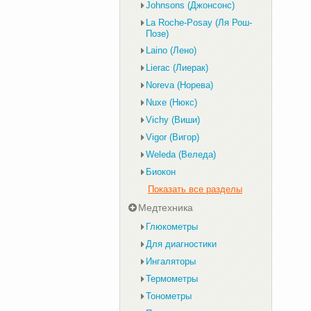
Johnsons (Джонсонс)
La Roche-Posay (Ля Рош-
Позе)
Laino (Лено)
Lierac (Лиерак)
Noreva (Норева)
Nuxe (Нюкс)
Vichy (Виши)
Vigor (Вигор)
Weleda (Веледа)
Биокон
Показать все разделы
Медтехника
Глюкометры
Для диагностики
Ингаляторы
Термометры
Тонометры