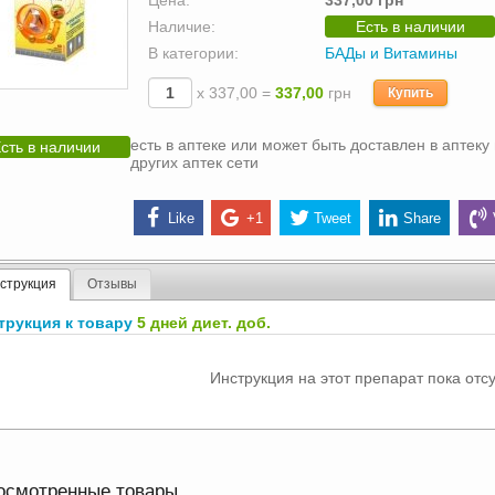
Цена:
337,00 грн
Наличие:
Есть в наличии
В категории:
БАДы и Витамины
х 337,00 =
337,00
грн
Купить
есть в аптеке или может быть доставлен в аптеку 
сть в наличии
других аптек сети
Like
+1
Tweet
Share
струкция
Отзывы
трукция к товару
5 дней диет. доб.
Инструкция на этот препарат пока отсу
осмотренные товары