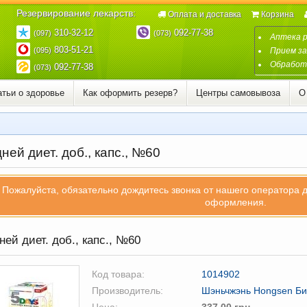
Резервирование лекарств:
Оплата и доставка
Корзина
310-32-12
092-77-38
(097)
(073)
Аптека 
803-51-21
(095)
Прием за
Обработк
092-77-38
(073)
атьи о здоровье
Как оформить резерв?
Центры самовывоза
О
ней диет. доб., капс., №60
Пожалуйста, обязательно дождитесь звонка от нашего оператора 
оформления.
ней диет. доб., капс., №60
Код товара:
1014902
Производитель:
Шэньчжэнь Hongsen Би