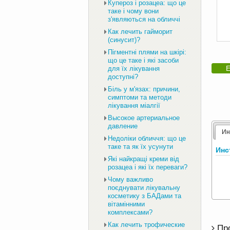
Купероз і розацеа: що це
таке і чому вони
з'являються на обличчі
Как лечить гайморит
(синусит)?
Пігментні плями на шкірі:
що це таке і які засоби
Е
для їх лікування
доступні?
Біль у м'язах: причини,
симптоми та методи
лікування міалгії
Высокое артериальное
давление
Ин
Недоліки обличчя: що це
таке та як їх усунути
Инс
Які найкращі креми від
розацеа і які їх переваги?
Чому важливо
поєднувати лікувальну
косметику з БАДами та
вітамінними
комплексами?
Как лечить трофические
Пр