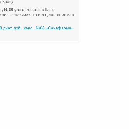
 Киеву.
с., №60
указана выше в блоке
«нет в наличии», то его цена на момент
й диет. доб., капс., №60 «Санафарма»