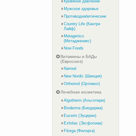
Кровяное давление
Мужское здоровье
Противодиабетические
Country Life (Кантри
Лайф)
Metagenics
(Метадженикс)
Now Foods
Витамины и БАДы
(Евросоюз)
Named
New Nordic (Швеция)
Orthomol (Ортомол)
Лечебная косметика
Algotherm (Альготерм)
Bioderma (Биодерма)
Eucerin (Эуцерин)
Exfoliac (Эксфолиак)
Filorga (Филорга)