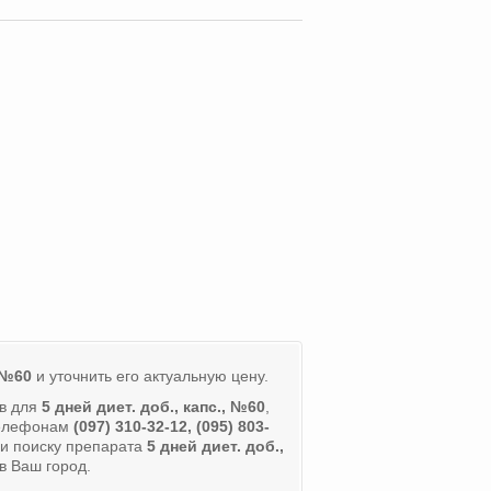
, №60
и уточнить его актуальную цену.
ов для
5 дней диет. доб., капс., №60
,
телефонам
(097) 310-32-12, (095) 803-
и поиску препарата
5 дней диет. доб.,
в Ваш город.