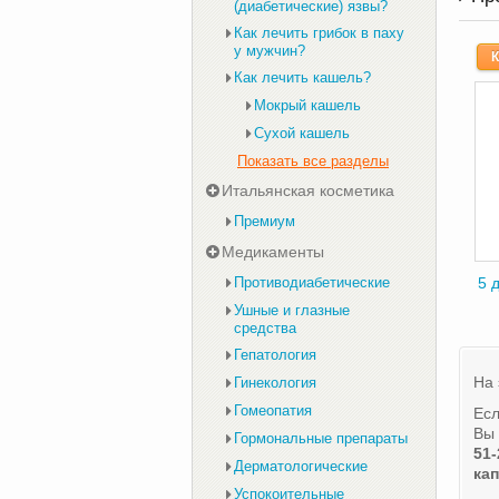
(диабетические) язвы?
Как лечить грибок в паху
у мужчин?
К
Как лечить кашель?
Мокрый кашель
Сухой кашель
Показать все разделы
Итальянская косметика
Премиум
Медикаменты
Противодиабетические
5 д
Ушные и глазные
средства
Гепатология
На 
Гинекология
Гомеопатия
Есл
Вы 
Гормональные препараты
51-
Дерматологические
кап
Успокоительные