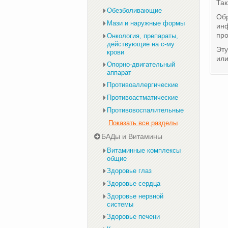
Та
Обезболивающие
Обр
Мази и наружные формы
инф
про
Онкология, препараты,
действующие на с-му
Эту
крови
ил
Опорно-двигательный
аппарат
Противоаллергические
Противоастматические
Противовоспалительные
Показать все разделы
БАДы и Витамины
Витаминные комплексы
общие
Здоровье глаз
Здоровье сердца
Здоровье нервной
системы
Здоровье печени