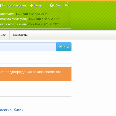
Создать аккаунт
Вход
Укр
Рус
работает:
Пн - Пт с 9°° до 21°°
явок по телефону:
Пн - Пт с 9°° до 18°°
а заявок с сайта:
Пн - Пт с 9°° до 18°°
 нас
Контакты
Найти
для подтверждения заказа после его
ология, Китай