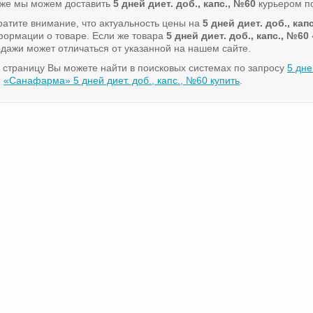
кже мы можем доставить
5 дней диет. доб., капс., №60
курьером по
атите внимание, что актуальность цены на
5 дней диет. доб., кап
ормации о товаре. Если же товара
5 дней диет. доб., капс., №60
дажи может отличаться от указанной на нашем сайте.
 страницу Вы можете найти в поисковых системах по запросу
5 дне
и
«Санафарма» 5 дней диет. доб., капс., №60 купить
.