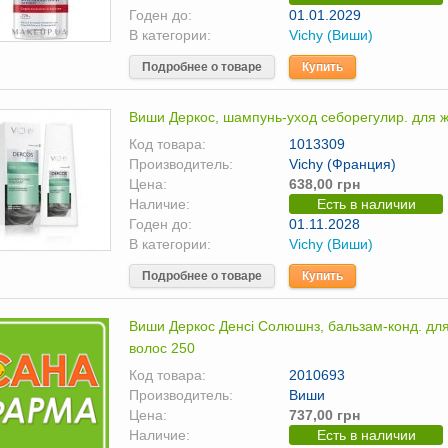
Годен до:
01.01.2029
В категории:
Vichy (Виши)
Подробнее о товаре
Купить
Виши Деркос, шампунь-уход себорегулир. для 
Код товара:
1013309
Производитель:
Vichy (Франция)
Цена:
638,00 грн
Наличие:
Есть в наличии
Годен до:
01.11.2028
В категории:
Vichy (Виши)
Подробнее о товаре
Купить
Виши Деркос Денсі Солюшнз, бальзам-конд. для в
волос 250
Код товара:
2010693
Производитель:
Виши
Цена:
737,00 грн
Наличие:
Есть в наличии