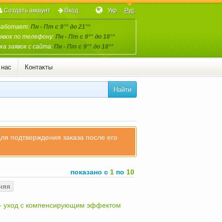
Создать аккаунт
Вход
Укр
Рус
работает:
Пн - Пт с 9°° до 21°°
явок по телефону:
Пн - Пт с 9°° до 18°°
а заявок с сайта:
Пн - Пт с 9°° до 18°°
 нас
Контакты
Найти
для подтверждения заказа после его
показано с
1
по
10
няя
 - уход с компенсирующим эффектом