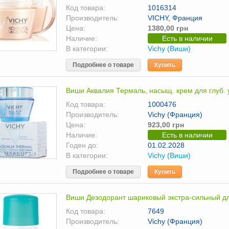
Код товара:
1016314
Производитель:
VICHY, Франция
Цена:
1380,00 грн
Наличие:
Есть в наличии
В категории:
Vichy (Виши)
Подробнее о товаре
Купить
Виши Аквалия Термаль, насыщ. крем для глуб. у
Код товара:
1000476
Производитель:
Vichy (Франция)
Цена:
923,00 грн
Наличие:
Есть в наличии
Годен до:
01.02.2028
В категории:
Vichy (Виши)
Подробнее о товаре
Купить
Виши Дезодорант шариковый экстра-сильный дл
Код товара:
7649
Производитель:
Vichy (Франция)