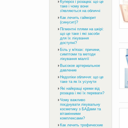
Купероз і розацеа: що це
таке і чому вони
з'являються на обличчі
Как лечить гайморит
(синусит)?
Пігментні плями на шкірі:
що це таке і які засоби
для їх лікування
доступні?
Біль у м'язах: причини,
симптоми та методи
лікування міалгії
Высокое артериальное
давление
Недоліки обличчя: що це
таке та як їх усунути
Які найкращі креми від
розацеа і які їх переваги?
Чому важливо
поєднувати лікувальну
косметику з БАДами та
вітамінними
комплексами?
Как лечить трофические