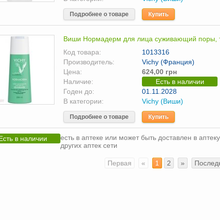
Подробнее о товаре
Купить
Виши Нормадерм для лица суживающий поры, 
Код товара:
1013316
Производитель:
Vichy (Франция)
Цена:
624,00 грн
Наличие:
Есть в наличии
Годен до:
01.11.2028
В категории:
Vichy (Виши)
Подробнее о товаре
Купить
есть в аптеке или может быть доставлен в аптеку
Есть в наличии
других аптек сети
Первая
«
1
2
»
Послед