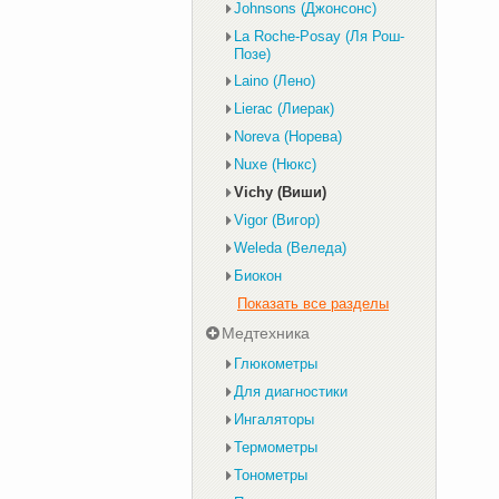
Johnsons (Джонсонс)
La Roche-Posay (Ля Рош-
Позе)
Laino (Лено)
Lierac (Лиерак)
Noreva (Норева)
Nuxe (Нюкс)
Vichy (Виши)
Vigor (Вигор)
Weleda (Веледа)
Биокон
Показать все разделы
Медтехника
Глюкометры
Для диагностики
Ингаляторы
Термометры
Тонометры