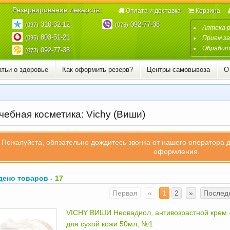
Резервирование лекарств:
Оплата и доставка
Корзина
310-32-12
092-77-38
(097)
(073)
Аптека 
803-51-21
(095)
Прием за
Обработк
092-77-38
(073)
атьи о здоровье
Как оформить резерв?
Центры самовывоза
О
чебная косметика: Vichy (Виши)
Пожалуйста, обязательно дождитесь звонка от нашего оператора 
оформления.
дено товаров -
17
Первая
«
1
2
»
Послед
VICHY ВИШИ Неовадиол, антивозрастной крем
для сухой кожи 50мл, №1