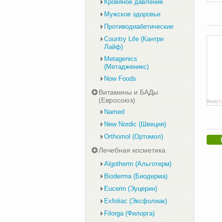
Кровяное давление
Мужское здоровье
Противодиабетические
Country Life (Кантри
Лайф)
Metagenics
(Метадженикс)
Now Foods
Витамины и БАДы
(Евросоюз)
Named
New Nordic (Швеция)
Orthomol (Ортомол)
Лечебная косметика
Algotherm (Альготерм)
Bioderma (Биодерма)
Eucerin (Эуцерин)
Exfoliac (Эксфолиак)
Filorga (Филорга)