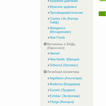
Кровяное давление
Мужское здоровье
Противодиабетические
Country Life (Кантри
Лайф)
Metagenics
(Метадженикс)
Now Foods
Витамины и БАДы
(Евросоюз)
Named
New Nordic (Швеция)
Orthomol (Ортомол)
Лечебная косметика
Algotherm (Альготерм)
Bioderma (Биодерма)
Eucerin (Эуцерин)
Exfoliac (Эксфолиак)
Filorga (Филорга)