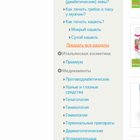
(диабетические) язвы?
Как лечить грибок в паху
у мужчин?
Как лечить кашель?
Мокрый кашель
Сухой кашель
Показать все разделы
Итальянская косметика
Премиум
Медикаменты
Противодиабетические
Ушные и глазные
средства
Гепатология
Гинекология
Гомеопатия
Гормональные препараты
Дерматологические
Успокоительные