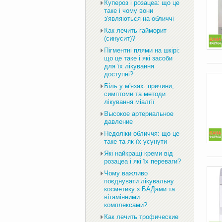
Купероз і розацеа: що це
таке і чому вони
з'являються на обличчі
Как лечить гайморит
(синусит)?
Пігментні плями на шкірі:
що це таке і які засоби
для їх лікування
доступні?
Біль у м'язах: причини,
симптоми та методи
лікування міалгії
Высокое артериальное
давление
Недоліки обличчя: що це
таке та як їх усунути
Які найкращі креми від
розацеа і які їх переваги?
Чому важливо
поєднувати лікувальну
косметику з БАДами та
вітамінними
комплексами?
Как лечить трофические