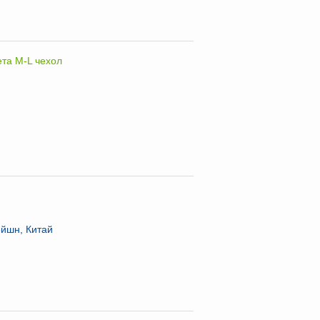
та M-L чехол
йшн, Китай