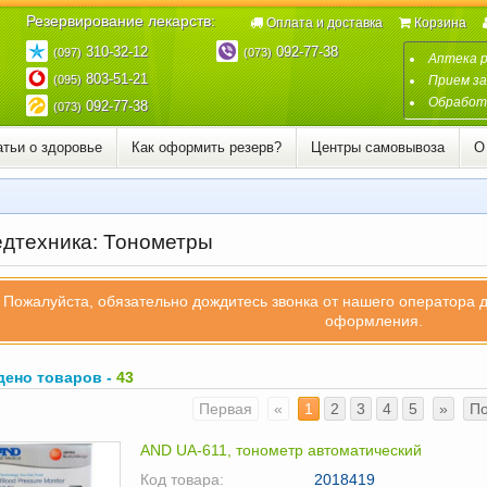
Резервирование лекарств:
Оплата и доставка
Корзина
310-32-12
092-77-38
(097)
(073)
Аптека 
803-51-21
(095)
Прием за
Обработк
092-77-38
(073)
атьи о здоровье
Как оформить резерв?
Центры самовывоза
О
дтехника: Тонометры
Пожалуйста, обязательно дождитесь звонка от нашего оператора 
оформления.
дено товаров -
43
Первая
«
1
2
3
4
5
»
П
AND UA-611, тонометр автоматический
Код товара:
2018419