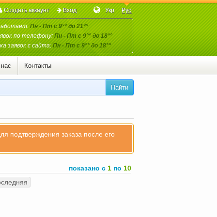
Создать аккаунт
Вход
Укр
Рус
работает:
Пн - Пт с 9°° до 21°°
явок по телефону:
Пн - Пт с 9°° до 18°°
а заявок с сайта:
Пн - Пт с 9°° до 18°°
 нас
Контакты
Найти
для подтверждения заказа после его
показано с
1
по
10
оследняя