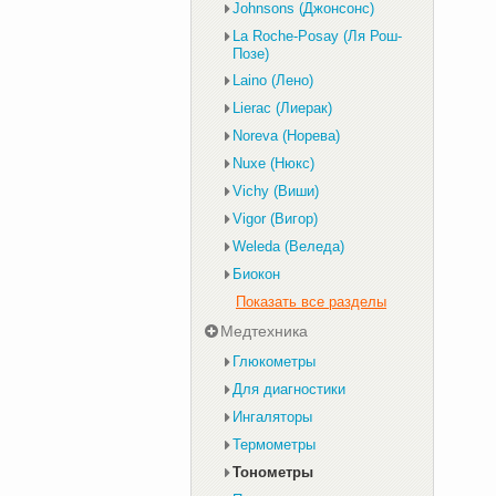
Johnsons (Джонсонс)
La Roche-Posay (Ля Рош-
Позе)
Laino (Лено)
Lierac (Лиерак)
Noreva (Норева)
Nuxe (Нюкс)
Vichy (Виши)
Vigor (Вигор)
Weleda (Веледа)
Биокон
Показать все разделы
Медтехника
Глюкометры
Для диагностики
Ингаляторы
Термометры
Тонометры