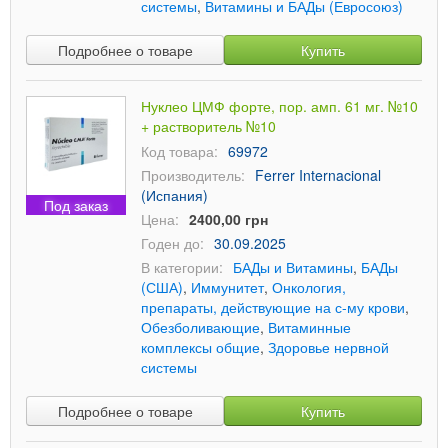
системы
,
Витамины и БАДы (Евросоюз)
Подробнее о товаре
Купить
Нуклео ЦМФ форте, пор. амп. 61 мг. №10
+ растворитель №10
Код товара:
69972
Производитель:
Ferrer Internacional
(Испания)
Под заказ
Цена:
2400,00 грн
Годен до:
30.09.2025
В категории:
БАДы и Витамины
,
БАДы
(США)
,
Иммунитет
,
Онкология,
препараты, действующие на с-му крови
,
Обезболивающие
,
Витаминные
комплексы общие
,
Здоровье нервной
системы
Подробнее о товаре
Купить