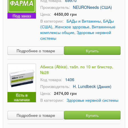
Код товара:
69970
Производитель:
NEURONeeds (США)
Цена:
4450,00 грн
Под заказ
В категории:
БАДы и Витамины
,
БАДы
(США)
,
Женское здоровье
,
Витаминные
комплексы общие
,
Здоровье нервной
системы
Подробнее о товаре
Купить
Абикса (Abixa), табл. по 10 мг блистер,
№28
Код товара:
1406
Производитель:
H. Lundbeck (Дания)
Цена:
2474,00 грн
Есть в
наличии
В категории:
Здоровье нервной системы
Подробнее о товаре
Купить