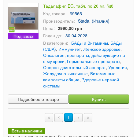
Тадалафил EG, табл. по 20 мг, №8
Код товара:
69565
Производитель:
Stada, (Италия)
Цена:
2990,00 грн
Годен до:
30.04.2028
Под заказ
В категории:
БАДы и Витамины
,
БАДы
(США)
,
Иммунитет
,
Женское здоровье
,
Онкология, препараты, действующие на
с-му крови
,
Гормональные препараты
,
Опорно-двигательный аппарат
,
Урология
,
Желудочно-кишечные
,
Витаминные
комплексы общие
,
Здоровье нервной
системы
Подробнее о товаре
Купить
1
Есть в наличии
есть в аптеке или может быть доставлен в аптеку в течение