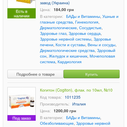
завод (Украина)
Цена:
184,00 грн
Есть в
наличии
В категории:
БАДы и Витамины
,
Ушные и
глазные средства
,
Гинекология
,
Дерматологические
,
Сосудистые
,
Здоровье глаз
,
Здоровье сердца
,
Здоровье нервной системы
,
Здоровье
печени
,
Кости и суставы
,
Вены и сосуды
,
Дерматологические средства
,
Здоровый
сон
,
Желудок и кишечник
,
Мочеполовая
система
,
Кардиология
Подробнее о товаре
Купить
Когитон (Cogiton), флак. по 10мл, №10
Код товара:
1011235
Производитель:
Италия
Цена:
1200,00 грн
В категории:
БАДы и Витамины
,
Под заказ
Обезболивающие
,
Здоровье нервной