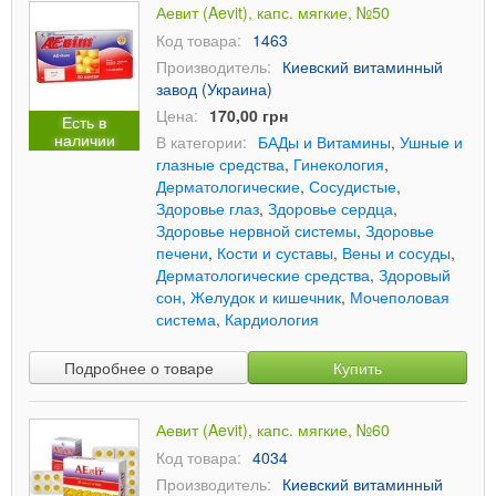
Аевит (Aevit), капс. мягкие, №50
Код товара:
1463
Производитель:
Киевский витаминный
завод (Украина)
Цена:
170,00 грн
Есть в
наличии
В категории:
БАДы и Витамины
,
Ушные и
глазные средства
,
Гинекология
,
Дерматологические
,
Сосудистые
,
Здоровье глаз
,
Здоровье сердца
,
Здоровье нервной системы
,
Здоровье
печени
,
Кости и суставы
,
Вены и сосуды
,
Дерматологические средства
,
Здоровый
сон
,
Желудок и кишечник
,
Мочеполовая
система
,
Кардиология
Подробнее о товаре
Купить
Аевит (Aevit), капс. мягкие, №60
Код товара:
4034
Производитель:
Киевский витаминный