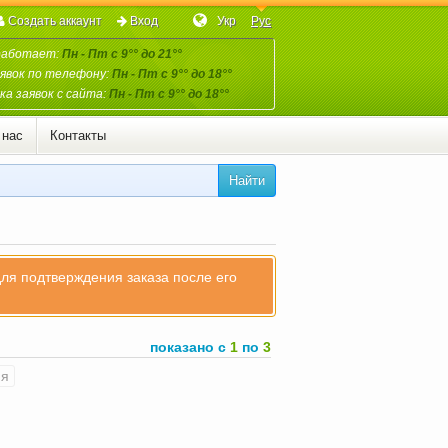
Создать аккаунт
Вход
Укр
Рус
работает:
Пн - Пт с 9°° до 21°°
явок по телефону:
Пн - Пт с 9°° до 18°°
а заявок с сайта:
Пн - Пт с 9°° до 18°°
 нас
Контакты
Найти
для подтверждения заказа после его
показано с
1
по
3
яя