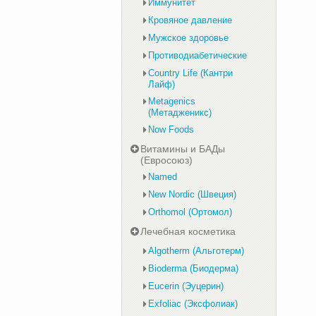
Иммунитет
Кровяное давление
Мужское здоровье
Противодиабетические
Country Life (Кантри
Лайф)
Metagenics
(Метадженикс)
Now Foods
Витамины и БАДы
(Евросоюз)
Named
New Nordic (Швеция)
Orthomol (Ортомол)
Лечебная косметика
Algotherm (Альготерм)
Bioderma (Биодерма)
Eucerin (Эуцерин)
Exfoliac (Эксфолиак)