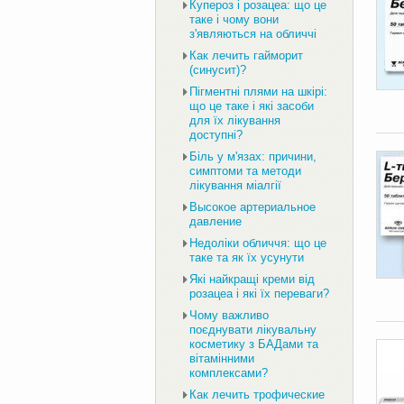
Купероз і розацеа: що це
таке і чому вони
з'являються на обличчі
Как лечить гайморит
(синусит)?
Пігментні плями на шкірі:
що це таке і які засоби
для їх лікування
доступні?
Біль у м'язах: причини,
симптоми та методи
лікування міалгії
Высокое артериальное
давление
Недоліки обличчя: що це
таке та як їх усунути
Які найкращі креми від
розацеа і які їх переваги?
Чому важливо
поєднувати лікувальну
косметику з БАДами та
вітамінними
комплексами?
Как лечить трофические