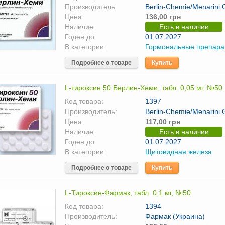
Производитель:
Berlin-Chemie/Menarini
Цена:
136,00 грн
Наличие:
Есть в наличии
Годен до:
01.07.2027
В категории:
Гормональные препара
Подробнее о товаре
Купить
L-тироксин 50 Берлин-Хеми, табл. 0,05 мг, №50
Код товара:
1397
Производитель:
Berlin-Chemie/Menarini
Цена:
117,00 грн
Наличие:
Есть в наличии
Годен до:
01.07.2027
В категории:
Щитовидная железа
Подробнее о товаре
Купить
L-Тироксин-Фармак, табл. 0,1 мг, №50
Код товара:
1394
Производитель:
Фармак (Украина)