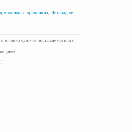
ормональные препараты
,
Щитовидная
 в течение суток от поставщиков или с
тавщиков
яя