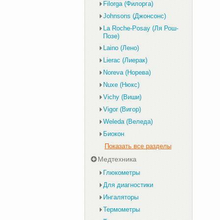
Filorga (Филорга)
Johnsons (Джонсонс)
La Roche-Posay (Ля Рош-
Позе)
Laino (Лено)
Lierac (Лиерак)
Noreva (Норева)
Nuxe (Нюкс)
Vichy (Виши)
Vigor (Вигор)
Weleda (Веледа)
Биокон
Показать все разделы
Медтехника
Глюкометры
Для диагностики
Ингаляторы
Термометры