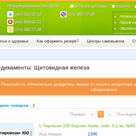
Резервирование лекарств:
Оплата и доставка
Корзина
310-32-12
092-77-38
(097)
(073)
Аптека 
803-51-21
(095)
Прием за
Обработк
092-77-38
(073)
атьи о здоровье
Как оформить резерв?
Центры самовывоза
О
дикаменты: Щитовидная железа
Пожалуйста, обязательно дождитесь звонка от нашего оператора 
оформления.
дено товаров -
3
Первая
«
1
»
Последн
L-Тироксин 100 Берлин-Хеми, табл. 0,1 мг, №50
Код товара:
1396