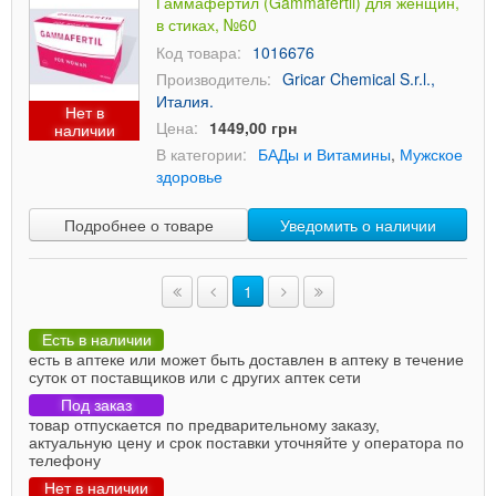
Гаммафертил (Gammafertil) для женщин,
в стиках, №60
Код товара:
1016676
Производитель:
Gricar Chemical S.r.l.,
Италия.
Нет в
Цена:
1449,00 грн
наличии
В категории:
БАДы и Витамины
,
Мужское
здоровье
Подробнее о товаре
Уведомить о наличии
1
Есть в наличии
есть в аптеке или может быть доставлен в аптеку в течение
суток от поставщиков или с других аптек сети
Под заказ
товар отпускается по предварительному заказу,
актуальную цену и срок поставки уточняйте у оператора по
телефону
Нет в наличии