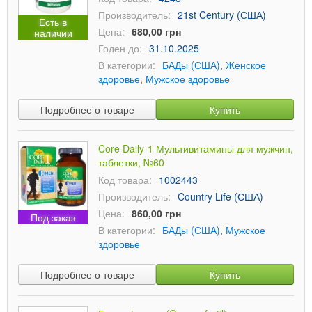
Производитель:
21st Century (США)
Есть в
Цена:
680,00 грн
наличии
Годен до:
31.10.2025
В категории:
БАДы (США)
,
Женское
здоровье
,
Мужское здоровье
Подробнее о товаре
Купить
Core Daily-1 Мультивитамины для мужчин,
таблетки, №60
Код товара:
1002443
Производитель:
Country Life (США)
Цена:
860,00 грн
Под заказ
В категории:
БАДы (США)
,
Мужское
здоровье
Подробнее о товаре
Купить