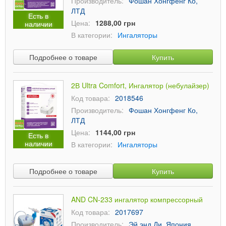
Производитель:
Фошан Хонгфенг Ко,
ЛТД
Есть в
Цена:
1288,00 грн
наличии
В категории:
Ингаляторы
Подробнее о товаре
Купить
2В Ultra Comfort, Ингалятор (небулайзер)
Код товара:
2018546
Производитель:
Фошан Хонгфенг Ко,
ЛТД
Цена:
1144,00 грн
Есть в
наличии
В категории:
Ингаляторы
Подробнее о товаре
Купить
AND CN-233 ингалятор компрессорный
Код товара:
2017697
Производитель:
Эй энд Ди, Япония