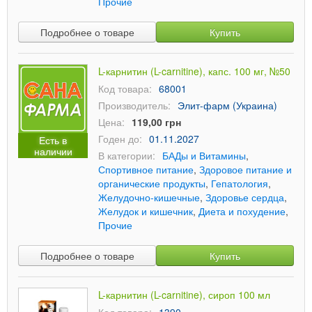
Прочие
Подробнее о товаре
Купить
L-карнитин (L-carnitine), капс. 100 мг, №50
Код товара:
68001
Производитель:
Элит-фарм (Украина)
Цена:
119,00 грн
Годен до:
01.11.2027
Есть в
наличии
В категории:
БАДы и Витамины
,
Спортивное питание
,
Здоровое питание и
органические продукты
,
Гепатология
,
Желудочно-кишечные
,
Здоровье сердца
,
Желудок и кишечник
,
Диета и похудение
,
Прочие
Подробнее о товаре
Купить
L-карнитин (L-carnitine), сироп 100 мл