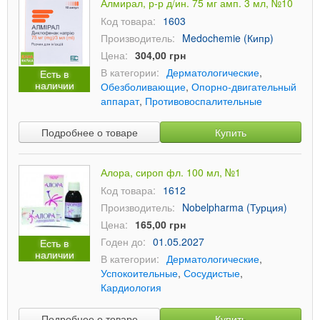
Алмирал, р-р д/ин. 75 мг амп. 3 мл, №10
Код товара:
1603
Производитель:
Medochemie (Кипр)
Цена:
304,00 грн
В категории:
Дерматологические
,
Есть в
наличии
Обезболивающие
,
Опорно-двигательный
аппарат
,
Противовоспалительные
Подробнее о товаре
Купить
Алора, сироп фл. 100 мл, №1
Код товара:
1612
Производитель:
Nobelpharma (Турция)
Цена:
165,00 грн
Годен до:
01.05.2027
Есть в
наличии
В категории:
Дерматологические
,
Успокоительные
,
Сосудистые
,
Кардиология
Подробнее о товаре
Купить