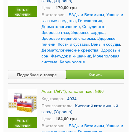
завод (Украина)
Цена:
170,00 грн
Есть в
наличии
В категории:
БАДы и Витамины
,
Ушные и
глазные средства
,
Гинекология
,
Дерматологические
,
Сосудистые
,
Здоровье глаз
,
Здоровье сердца
,
Здоровье нервной системы
,
Здоровье
печени
,
Кости и суставы
,
Вены и сосуды
,
Дерматологические средства
,
Здоровый
сон
,
Желудок и кишечник
,
Мочеполовая
система
,
Кардиология
Подробнее о товаре
Купить
Аевит (Aevit), капс. мягкие, №60
Код товара:
4034
Производитель:
Киевский витаминный
завод (Украина)
Цена:
184,00 грн
Есть в
наличии
В категории:
БАДы и Витамины
,
Ушные и
глазные средства
,
Гинекология
,