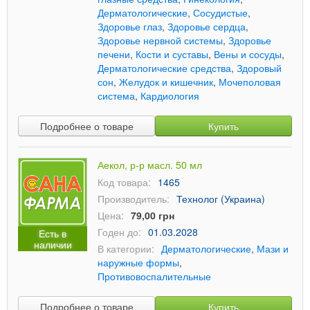
Дерматологические
,
Сосудистые
,
Здоровье глаз
,
Здоровье сердца
,
Здоровье нервной системы
,
Здоровье
печени
,
Кости и суставы
,
Вены и сосуды
,
Дерматологические средства
,
Здоровый
сон
,
Желудок и кишечник
,
Мочеполовая
система
,
Кардиология
Подробнее о товаре
Купить
Аекол, р-р масл. 50 мл
Код товара:
1465
Производитель:
Технолог (Украина)
Цена:
79,00 грн
Годен до:
01.03.2028
Есть в
наличии
В категории:
Дерматологические
,
Мази и
наружные формы
,
Противовоспалительные
Подробнее о товаре
Купить