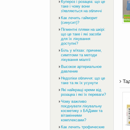
Купероз і розацеа: що це
таке і чому вони
з'являються на обличчі
Как лечить гайморит
(синусит)?
Пігментні плями на шкірі:
що це таке і які засоби
для їх лікування
доступні?
Біль у м'язах: причини,
симптоми та методи
лікування міалгії
Высокое артериальное
давление
Недоліки обличчя: що це
Тад
таке та як їх усунути
Які найкращі креми від
розацеа і які їх переваги?
Чому важливо
поєднувати лікувальну
косметику з БАДами та
вітамінними
комплексами?
Как лечить трофические