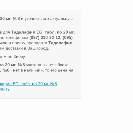
20 мг, №8
и уточнить его актуальную
ов для
Тадалафил EG, табл. по 20 мг,
а по телефонам
(097) 310-32-12, (095)
чию и поиску препарата
Тадалафил
ам доставки в Ваш город.
ом по Киеву.
по 20 мг, №8
указана выше в блоке
г, №8
«нет в наличии», то его цена на
афил EG, табл. по 20 мг, №8
упить
.