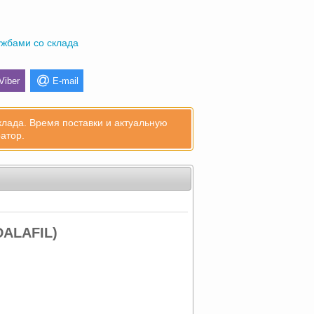
ужбами со склада
Viber
E-mail
клада. Время поставки и актуальную
атор.
DALAFIL)