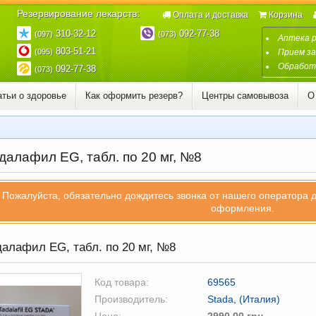
Резервирование лекарств:
Оплата и доставка
Корзина
310-32-12
092-77-38
(097)
(073)
Аптека 
803-51-21
(095)
Прием за
Обработк
092-77-38
(073)
атьи о здоровье
Как оформить резерв?
Центры самовывоза
О
далафил EG, табл. по 20 мг, №8
Пожалуйста, обязательно дождитесь звонка от нашего оператора 
оформления.
алафил EG, табл. по 20 мг, №8
Код товара:
69565
Производитель:
Stada, (Италия)