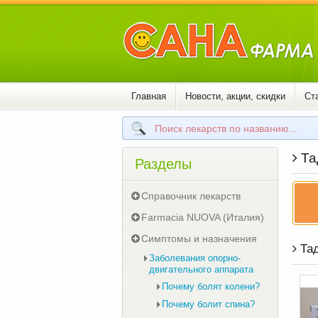
Главная
Новости, акции, скидки
Ст
Та
Разделы
Справочник лекарств
Farmacia NUOVA (Италия)
Симптомы и назначения
Тад
Заболевания опорно-
двигательного аппарата
Почему болят колени?
Почему болит спина?