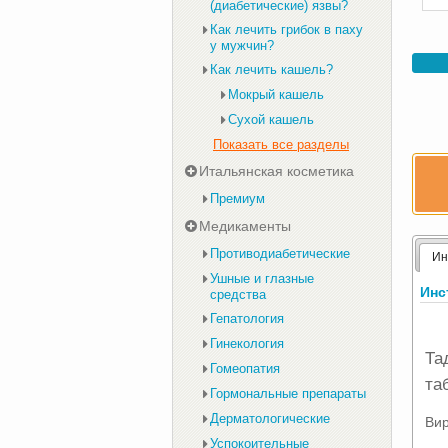
(диабетические) язвы?
Как лечить грибок в паху
у мужчин?
Как лечить кашель?
Мокрый кашель
Сухой кашель
Показать все разделы
Итальянская косметика
Премиум
Медикаменты
Противодиабетические
Ин
Ушные и глазные
Инс
средства
Гепатология
Гинекология
Та
Гомеопатия
та
Гормональные препараты
Дерматологические
Вир
Успокоительные