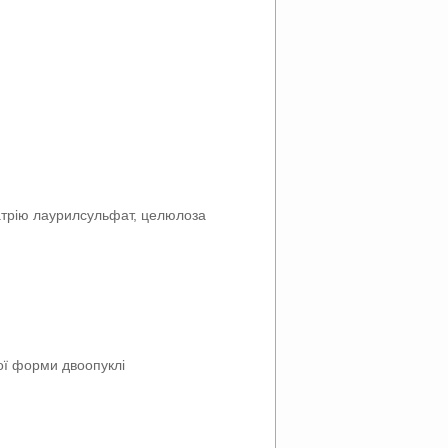
натрію лаурилсульфат, целюлоза
ної форми двоопуклі