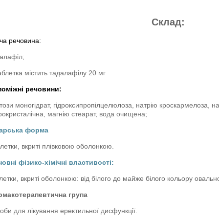
Склад:
ча речовина:
алафіл;
аблетка містить тадалафілу 20 мг
поміжні речовини:
този моногідрат, гідроксипропілцелюлоза, натрію кроскармелоза, 
рокристалічна, магнію стеарат, вода очищена;
карська форма
летки, вкриті плівковою оболонкою.
овні фізико-хімічні властивості:
летки, вкриті оболонкою: від білого до майже білого кольору оваль
рмакотерапевтична група
оби для лікування еректильної дисфункції.