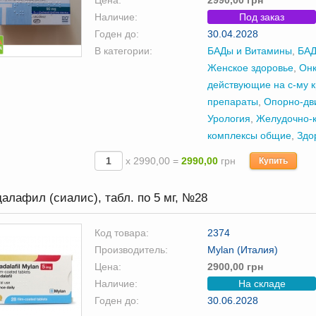
Цена:
2990,00 грн
Наличие:
Под заказ
Годен до:
30.04.2028
В категории:
БАДы и Витамины
,
БАД
Женское здоровье
,
Онк
действующие на с-му 
препараты
,
Опорно-дв
Урология
,
Желудочно-
комплексы общие
,
Здо
х 2990,00 =
2990,00
грн
Купить
алафил (сиалис), табл. по 5 мг, №28
Код товара:
2374
Производитель:
Mylan (Италия)
Цена:
2900,00 грн
Наличие:
На складе
Годен до:
30.06.2028