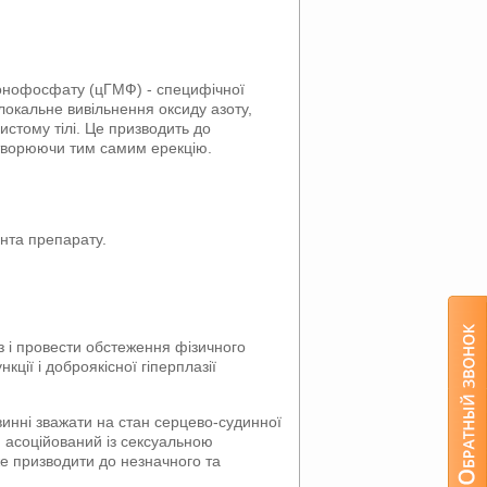
монофосфату (цГМФ) - специфічної
локальне вивільнення оксиду азоту,
истому тілі. Це призводить до
 створюючи тим самим ерекцію.
ента препарату.
 і провести обстеження фізичного
ції і доброякісної гіперплазії
винні зважати на стан серцево-судинної
у, асоційований із сексуальною
е призводити до незначного та