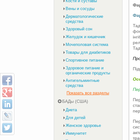
Кости и суставы
Фа
Вены и сосуды
Фа
Дерматологические
средства
Тад
Здоровый сон
фос
інг
Желудок и кишечник
рел
Мочеполовая система
Тад
Товары для диабетиков
Пр
Спортивное питание
Здоровое питание и
Під
органические продукты
Ос
Антигельминтные
средства
Пе
Показать все разделы
Пер
БАДы (США)
ста
Диета
пер
Для детей
Пер
Женское здоровье
сис
акт
Иммунитет
тра