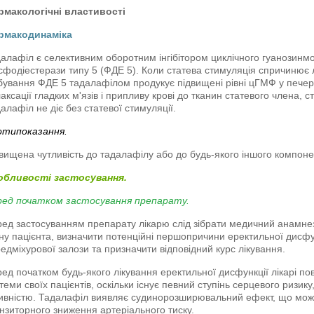
рмакологічні властивості
рмакодинаміка
алафіл є селективним оборотним інгібітором циклічного гуанозин
фодіестерази типу 5 (ФДЕ 5). Коли статева стимуляція спричинює 
ібування ФДЕ 5 тадалафілом продукує підвищені рівні цГМФ у печер
аксації гладких м'язів і припливу крові до тканин статевого члена,
алафіл не діє без статевої стимуляції.
отипоказання.
вищена чутливість до тадалафілу або до будь-якого іншого компон
обливості застосування.
ред початком застосування препарату.
ед застосуванням препарату лікарю слід зібрати медичний анамнез
ну пацієнта, визначити потенційні першопричини еректильної дисфунк
едміхурової залози та призначити відповідний курс лікування.
ед початком будь-якого лікування еректильної дисфункції лікарі по
теми своїх пацієнтів, оскільки існує певний ступінь серцевого ризик
ивністю. Тадалафіл виявляє судинорозширювальний ефект, що мож
нзиторного зниження артеріального тиску.