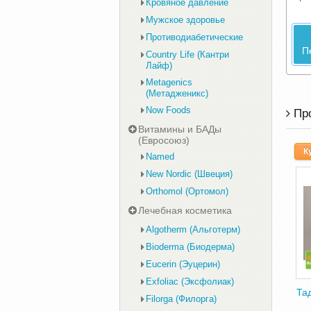
Кровяное давление
Мужское здоровье
Противодиабетические
П
Country Life (Кантри
Лайф)
Metagenics
(Метадженикс)
Now Foods
Пр
Витамины и БАДы
(Евросоюз)
К
Named
New Nordic (Швеция)
Orthomol (Ортомол)
Лечебная косметика
Algotherm (Альготерм)
Bioderma (Биодерма)
Eucerin (Эуцерин)
Exfoliac (Эксфолиак)
Та
Filorga (Филорга)