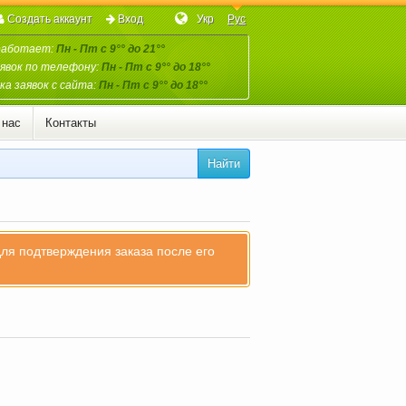
Создать аккаунт
Вход
Укр
Рус
работает:
Пн - Пт с 9°° до 21°°
явок по телефону:
Пн - Пт с 9°° до 18°°
а заявок с сайта:
Пн - Пт с 9°° до 18°°
 нас
Контакты
Найти
для подтверждения заказа после его