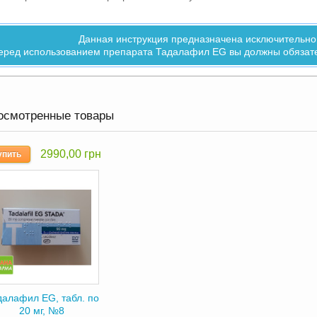
Данная инструкция предназначена исключительно
еред использованием препарата Тадалафил EG вы должны обязате
осмотренные товары
2990,00 грн
упить
далафил EG, табл. по
20 мг, №8