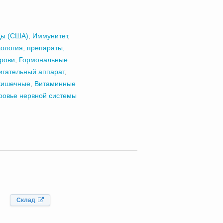
ы (США)
,
Иммунитет
,
ология, препараты,
крови
,
Гормональные
игательный аппарат
,
кишечные
,
Витаминные
ровье нервной системы
Склад