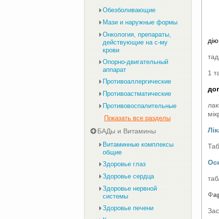
Обезболивающие
Мази и наружные формы
Онкология, препараты,
дію
действующие на с-му
крови
тад
Опорно-двигательный
аппарат
1 т
Противоаллергические
до
Противоастматические
лак
Противовоспалительные
мік
Показать все разделы
Лі
БАДы и Витамины
Витаминные комплексы
Таб
общие
Осн
Здоровье глаз
Здоровье сердца
таб
Здоровье нервной
Ф
а
системы
Здоровье печени
Зас