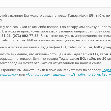
этой странице Вы можете заказать товар
Тадалафил EG, табл. по 
у.
и у вас возникли какие-либо вопросы по товару или поиску аналог
8
, Вы можете проконсультироваться у нашего оператора-провизор
-51-21, (073) 092-77-38
. Вы можете получить информацию по нали
 табл. по 20 мг, №8
по самым низким ценам, его стоимости и срок
кже мы можем доставить
Тадалафил EG, табл. по 20 мг, №8
курьер
атите внимание, что актуальность цены на
Тадалафил EG, табл. 
ормации о товаре. Если же товара
Тадалафил EG, табл. по 20 м
ент продажи может отличаться от указанной на нашем сайте.
 страницу Вы можете найти в поисковых системах по запросу
Тадал
анафарма»
или
«Санафарма» Тадалафил EG, табл. по 20 мг, №8 к