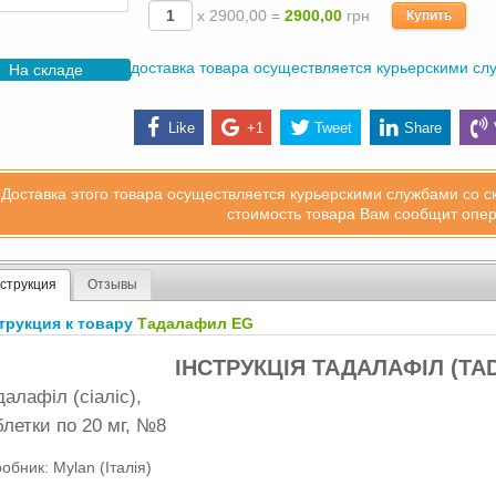
х 2900,00 =
2900,00
грн
Купить
доставка товара осуществляется курьерскими сл
На складе
Like
+1
Tweet
Share
Доставка этого товара осуществляется курьерскими службами со с
стоимость товара Вам сообщит опер
струкция
Отзывы
трукция к товару
Тадалафил EG
ІНСТРУКЦІЯ ТАДАЛАФІЛ (TA
далафіл (сіаліс),
блетки по 20 мг, №8
обник: Mylan (Італія)