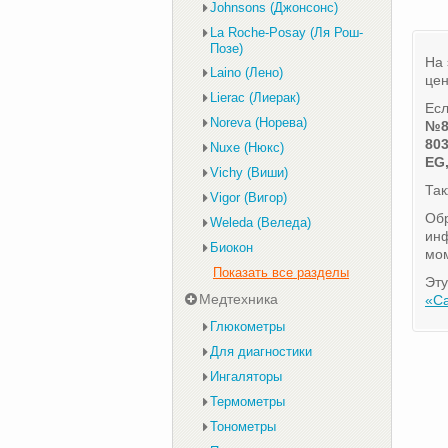
Johnsons (Джонсонс)
La Roche-Posay (Ля Рош-
Позе)
На 
Laino (Лено)
цен
Lierac (Лиерак)
Есл
Noreva (Норева)
№
803
Nuxe (Нюкс)
EG,
Vichy (Виши)
Та
Vigor (Вигор)
Обр
Weleda (Веледа)
инф
Биокон
мом
Показать все разделы
Эту
Медтехника
«С
Глюкометры
Для диагностики
Ингаляторы
Термометры
Тонометры