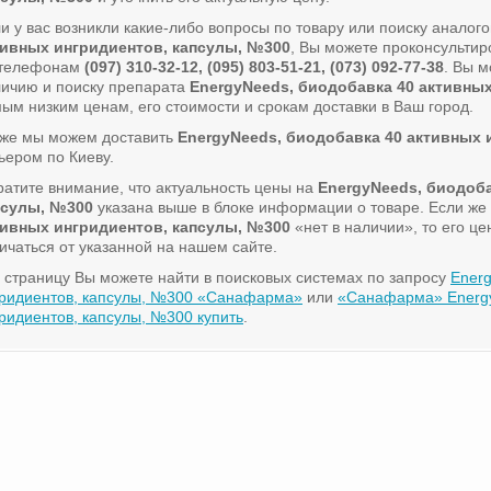
и у вас возникли какие-либо вопросы по товару или поиску аналог
тивных ингридиентов, капсулы, №300
, Вы можете проконсультир
 телефонам
(097) 310-32-12, (095) 803-51-21, (073) 092-77-38
. Вы 
ичию и поиску препарата
EnergyNeeds, биодобавка 40 активны
ым низким ценам, его стоимости и срокам доставки в Ваш город.
кже мы можем доставить
EnergyNeeds, биодобавка 40 активных 
ьером по Киеву.
атите внимание, что актуальность цены на
EnergyNeeds, биодоба
псулы, №300
указана выше в блоке информации о товаре. Если же
тивных ингридиентов, капсулы, №300
«нет в наличии», то его ц
ичаться от указанной на нашем сайте.
 страницу Вы можете найти в поисковых системах по запросу
Energ
ридиентов, капсулы, №300 «Санафарма»
или
«Санафарма» Energy
ридиентов, капсулы, №300 купить
.