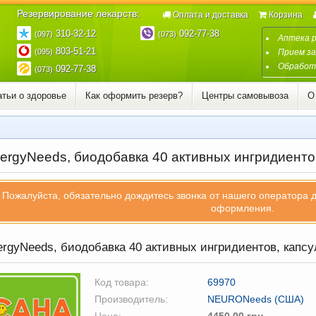
Резервирование лекарств:
Оплата и доставка
Корзина
310-32-12
092-77-38
(097)
(073)
Аптека 
803-51-21
(095)
Прием за
Обработк
092-77-38
(073)
атьи о здоровье
Как оформить резерв?
Центры самовывоза
О
ergyNeeds, биодобавка 40 активных ингридиенто
Пожалуйста, обязательно дождитесь звонка от нашего оператора 
оформления.
rgyNeeds, биодобавка 40 активных ингридиентов, капс
Код товара:
69970
Производитель:
NEURONeeds (США)