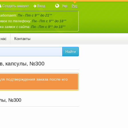
Создать аккаунт
Вход
Укр
Рус
работает:
Пн - Пт с 9°° до 21°°
явок по телефону:
Пн - Пт с 9°° до 18°°
а заявок с сайта:
Пн - Пт с 9°° до 18°°
 нас
Контакты
Найти
в, капсулы, №300
для подтверждения заказа после его
улы, №300