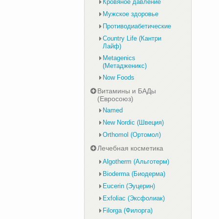
Кровяное давление
Мужское здоровье
Противодиабетические
Country Life (Кантри
Лайф)
Metagenics
(Метадженикс)
Now Foods
Витамины и БАДы
(Евросоюз)
Named
New Nordic (Швеция)
Orthomol (Ортомол)
Лечебная косметика
Algotherm (Альготерм)
Bioderma (Биодерма)
Eucerin (Эуцерин)
Exfoliac (Эксфолиак)
Filorga (Филорга)