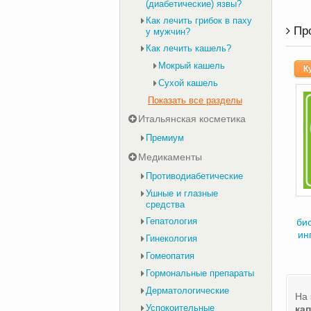
(диабетические) язвы?
Как лечить грибок в паху
Пр
у мужчин?
Как лечить кашель?
Мокрый кашель
К
Сухой кашель
Показать все разделы
Итальянская косметика
Премиум
Медикаменты
Противодиабетические
Ушные и глазные
средства
Гепатология
би
ин
Гинекология
Гомеопатия
Гормональные препараты
Дерматологические
На 
Успокоительные
ка