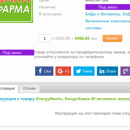
Цена:
4450,00 грн
Наличие:
Под заказ
В категории:
БАДы и Витамины
,
БАД
Витаминные комплекс
системы
х 4450,00 =
4450,00
грн
Купить
товар отпускается по предварительному заказу, а
Под заказ
уточняйте у оператора по телефону
Like
+1
Tweet
Share
струкция
Отзывы
трукция к товару
EnergyNeeds, биодобавка 40 активных ингр
Инструкция на этот препарат пока отсу