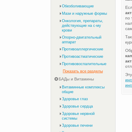
Обезболивающие
Есл
ак
Мази и наружные формы
по
Онкология, препараты,
нал
действующие на с-му
сам
крови
Та
Опорно-двигательный
аппарат
кур
Противоаллергические
Обр
ка
Противоастматические
ак
Противовоспалительные
отл
Показать все разделы
Эту
БАДы и Витамины
инг
инг
Витаминные комплексы
общие
Здоровье глаз
Здоровье сердца
Здоровье нервной
системы
Здоровье печени