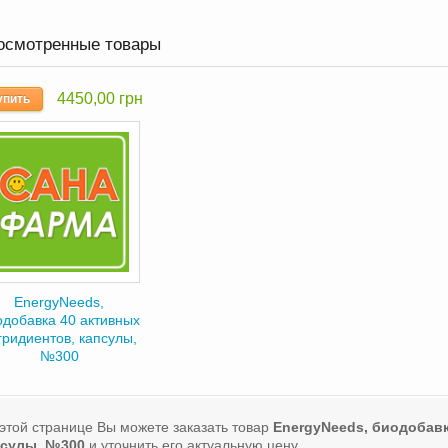
осмотренные товары
4450,00 грн
упить
EnergyNeeds,
одобавка 40 активных
гридиентов, капсулы,
№300
этой странице Вы можете заказать товар
EnergyNeeds, биодобавк
псулы, №300
и уточнить его актуальную цену.