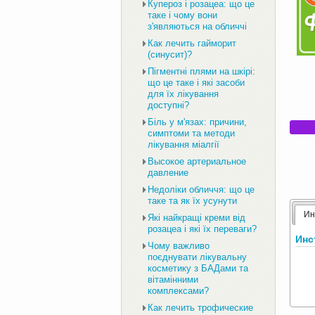
Купероз і розацеа: що це
таке і чому вони
з'являються на обличчі
Как лечить гайморит
(синусит)?
Пігментні плями на шкірі:
що це таке і які засоби
для їх лікування
доступні?
Біль у м'язах: причини,
симптоми та методи
лікування міалгії
Высокое артериальное
давление
Недоліки обличчя: що це
таке та як їх усунути
Ин
Які найкращі креми від
розацеа і які їх переваги?
Инс
Чому важливо
поєднувати лікувальну
косметику з БАДами та
вітамінними
комплексами?
Как лечить трофические