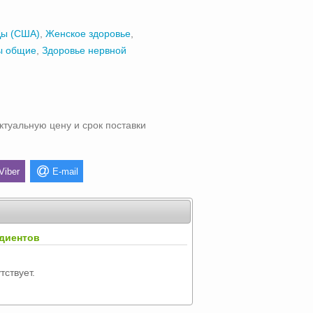
ы (США)
,
Женское здоровье
,
ы общие
,
Здоровье нервной
ктуальную цену и срок поставки
Viber
E-mail
идиентов
тствует.