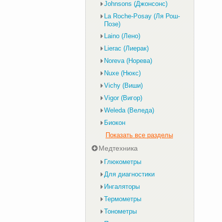
Johnsons (Джонсонс)
La Roche-Posay (Ля Рош-
Позе)
Laino (Лено)
Lierac (Лиерак)
Noreva (Норева)
Nuxe (Нюкс)
Vichy (Виши)
Vigor (Вигор)
Weleda (Веледа)
Биокон
Показать все разделы
Медтехника
Глюкометры
Для диагностики
Ингаляторы
Термометры
Тонометры