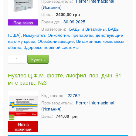
Производитель:
Ferrer Internacional
(Испания)
Цена:
2400,00 грн
Годен до:
30.09.2025
Под заказ
В категории:
БАДы и Витамины
,
БАДы
(США)
,
Иммунитет
,
Онкология, препараты, действующие
на с-му крови
,
Обезболивающие
,
Витаминные комплексы
общие
,
Здоровье нервной системы
Купить
Нуклео Ц.Ф.М. форте, лиофил. пор. д/ин. 61
мг с раств., №3
Код товара:
22762
Производитель:
Ferrer Internacional
(Испания)
Цена:
741,00 грн
Нет в
наличии