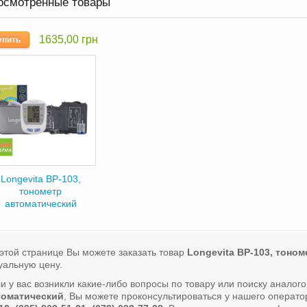
осмотренные товары
1635,00 грн
упить
Longevita BP-103,
тонометр
автоматический
этой странице Вы можете заказать товар
Longevita BP-103, тоно
уальную цену.
и у вас возникли какие-либо вопросы по товару или поиску аналог
томатический
, Вы можете проконсультироваться у нашего операт