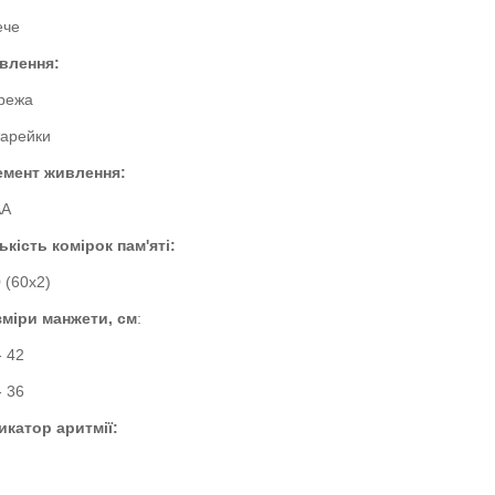
ече
влення:
режа
тарейки
емент живлення:
АА
ькість комірок пам'яті:
 (60х2)
зміри манжети, см
:
- 42
- 36
икатор аритмії: