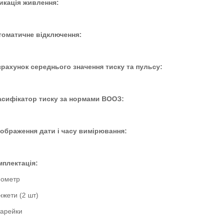
дикація живлення:
томатичне відключення:
зрахунок середнього значення тиску та пульсу:
асифікатор тиску за нормами ВООЗ:
дображення дати і часу вимірювання:
мплектація:
нометр
жети (2 шт)
тарейки