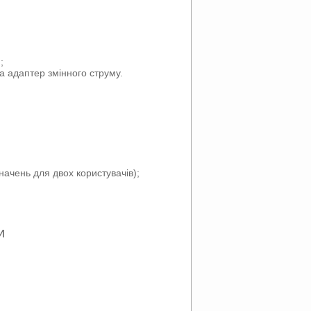
;
а адаптер змінного струму.
начень для двох користувачів);
и