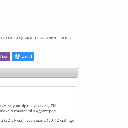
в течение суток от поставщиков или с
Viber
E-mail
тименту вимірювачів тиску ТМ
плече в комплекті з адаптером.
на (22-36 см) і збільшена (30-42 см), що