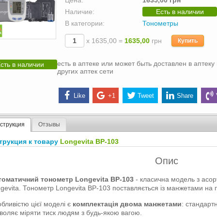
Цена:
1635,00 грн
Наличие:
Есть в наличии
В категории:
Тонометры
х 1635,00 =
1635,00
грн
Купить
есть в аптеке или может быть доставлен в аптеку 
сть в наличии
других аптек сети
Like
+1
Tweet
Share
струкция
Отзывы
трукция к товару
Longevita BP-103
Опис
томатичний тонометр Longevita ВР-103
- класична модель з асор
gevita. Тонометр Longevita ВР-103 поставляється із манжетами на 
бливістю цієї моделі є
комплектація двома манжетами
: стандарт
воляє міряти тиск людям з будь-якою вагою.