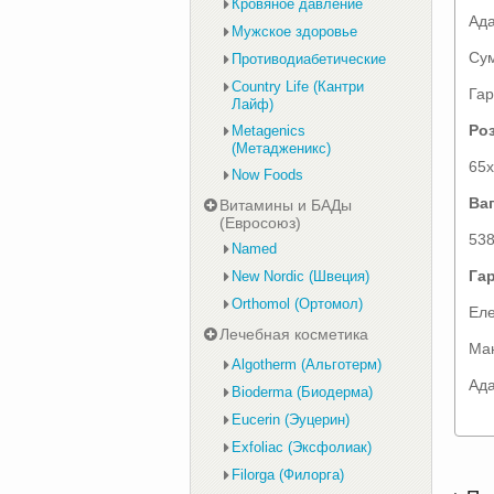
Кровяное давление
Ада
Мужское здоровье
Сум
Противодиабетические
Country Life (Кантри
Гар
Лайф)
Роз
Metagenics
(Метадженикс)
65
Now Foods
Ваг
Витамины и БАДы
(Евросоюз)
538
Named
Гар
New Nordic (Швеция)
Orthomol (Ортомол)
Еле
Лечебная косметика
Ман
Algotherm (Альготерм)
Ада
Bioderma (Биодерма)
Eucerin (Эуцерин)
Exfoliac (Эксфолиак)
Filorga (Филорга)