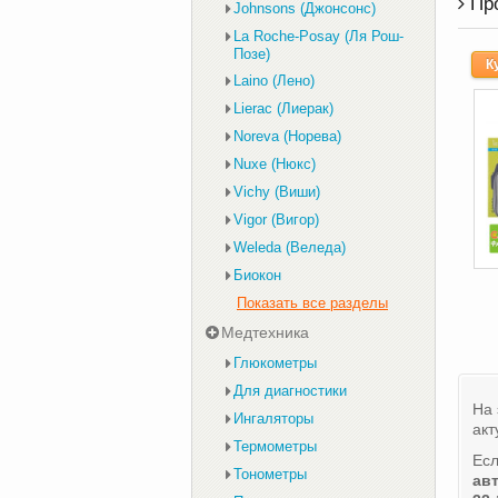
Пр
Johnsons (Джонсонс)
La Roche-Posay (Ля Рош-
Позе)
К
Laino (Лено)
Lierac (Лиерак)
Noreva (Норева)
Nuxe (Нюкс)
Vichy (Виши)
Vigor (Вигор)
Weleda (Веледа)
Биокон
Показать все разделы
Медтехника
Глюкометры
Для диагностики
На 
Ингаляторы
акт
Термометры
Есл
Тонометры
ав