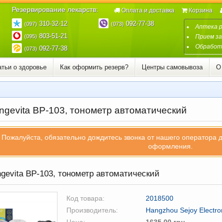
Резервирование лекарств:
Оплата и доставка
Корзина
310-32-12
092-77-38
(097)
(073)
Аптека 
803-51-21
(095)
Прием за
Обработк
092-77-38
(073)
атьи о здоровье
Как оформить резерв?
Центры самовывоза
О
ngevita BP-103, тонометр автоматический
Пожалуйста, обязательно дождитесь звонка от нашего оператора 
оформления.
gevita BP-103, тонометр автоматический
Код товара:
2018500
Производитель:
Hangzhou Sejoy Electron