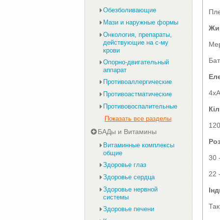
Обезболивающие
Пл
Мази и наружные формы
Жи
Онкология, препараты,
действующие на с-му
Ме
крови
Ба
Опорно-двигательный
аппарат
Ел
Противоаллергические
4х
Противоастматические
Противовоспалительные
Кіл
Показать все разделы
120
БАДы и Витамины
Ро
Витаминные комплексы
общие
30 
Здоровье глаз
22 
Здоровье сердца
Здоровье нервной
Інд
системы
Так
Здоровье печени