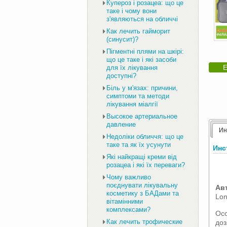
Купероз і розацеа: що це
таке і чому вони
з'являються на обличчі
Как лечить гайморит
(синусит)?
Пігментні плями на шкірі:
що це таке і які засоби
Е
для їх лікування
доступні?
Біль у м'язах: причини,
симптоми та методи
лікування міалгії
Высокое артериальное
давление
Ин
Недоліки обличчя: що це
таке та як їх усунути
Инс
Які найкращі креми від
розацеа і які їх переваги?
Чому важливо
поєднувати лікувальну
Ав
косметику з БАДами та
Lon
вітамінними
комплексами?
Осо
Как лечить трофические
доз