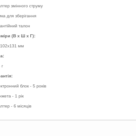
птер змінного струму
ка для зберігання
антійний талон
міри (В х Ш х Г):
х102х131 мм
а:
 г
антія:
ктронний блок - 5 років
жета - 1 рік
птер - 6 місяців