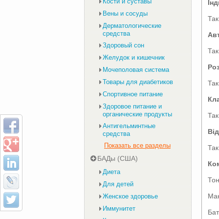
Кости и суставы
Ін
Вены и сосуды
Так
Дерматологические
средства
Ав
Здоровый сон
Так
Желудок и кишечник
Ро
Мочеполовая система
Товары для диабетиков
Так
Спортивное питание
Кл
Здоровое питание и
органические продукты
Так
Антигельминтные
Ві
средства
Показать все разделы
Так
БАДы (США)
Ко
Диета
То
Для детей
Ман
Женское здоровье
Иммунитет
Ба