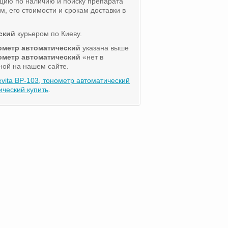
цию по наличию и поиску препарата
, его стоимости и срокам доставки в
ский
курьером по Киеву.
нометр автоматический
указана выше
нометр автоматический
«нет в
ной на нашем сайте.
vita BP-103, тонометр автоматический
ический купить
.