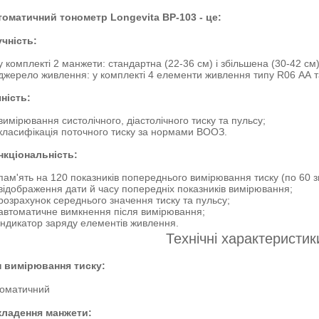
томатичний тонометр Longevita ВР-103 - це:
чність:
у комплекті 2 манжети: стандартна (22-36 см) і збільшена (30-42 см)
джерело живлення: у комплекті 4 елементи живлення типу R06 АА т
ність:
вимірювання систолічного, діастолічного тиску та пульсу;
класифікація поточного тиску за нормами ВООЗ.
нкціональність:
пам'ять на 120 показників попереднього вимірювання тиску (по 60 з
відображення дати й часу попередніх показників вимірювання;
розрахунок середнього значення тиску та пульсу;
автоматичне вимкнення після вимірювання;
індикатор заряду елементів живлення.
Технічні характеристик
п вимірювання тиску:
томатичний
кладення манжети: