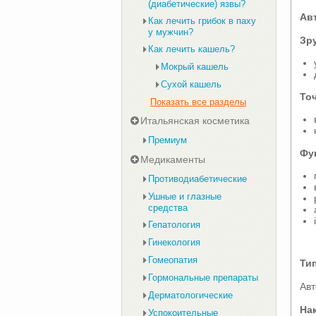
(диабетические) язвы?
Ав
Как лечить грибок в паху
у мужчин?
Зру
Как лечить кашель?
Мокрый кашель
Сухой кашель
Точ
Показать все разделы
Итальянская косметика
Премиум
Фу
Медикаменты
Противодиабетические
Ушные и глазные
средства
Гепатология
Гинекология
Гомеопатия
Ти
Гормональные препараты
Ав
Дерматологические
На
Успокоительные