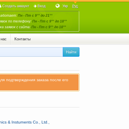
Создать аккаунт
Вход
Укр
Рус
работает:
Пн - Пт с 9°° до 21°°
явок по телефону:
Пн - Пт с 9°° до 18°°
а заявок с сайта:
Пн - Пт с 9°° до 18°°
 нас
Контакты
Найти
для подтверждения заказа после его
ics & Instuments Co., Ltd.,