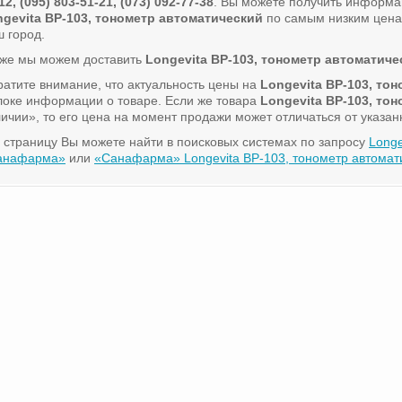
12, (095) 803-51-21, (073) 092-77-38
. Вы можете получить информа
ngevita BP-103, тонометр автоматический
по самым низким ценам
 город.
кже мы можем доставить
Longevita BP-103, тонометр автоматиче
атите внимание, что актуальность цены на
Longevita BP-103, то
локе информации о товаре. Если же товара
Longevita BP-103, то
ичии», то его цена на момент продажи может отличаться от указан
 страницу Вы можете найти в поисковых системах по запросу
Longe
анафарма»
или
«Санафарма» Longevita BP-103, тонометр автомат