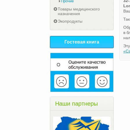
32-
Прочие
Lo
Товары медицинского
Ваш
назначения
Та
Экопродукты
Обр
в б
нал
Гостевая книга
Эту
«С
Наши партнеры