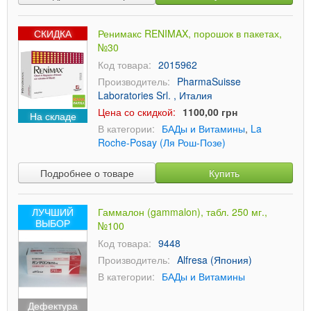
СКИДКА
Ренимакс RENIMAX, порошок в пакетах,
№30
Код товара:
2015962
Производитель:
PharmaSuisse
Laboratories Srl. , Италия
Цена со скидкой:
1100,00 грн
На складе
В категории:
БАДы и Витамины
,
La
Roche-Posay (Ля Рош-Позе)
Подробнее о товаре
Купить
ЛУЧШИЙ
Гаммалон (gammalon), табл. 250 мг.,
ВЫБОР
№100
Код товара:
9448
Производитель:
Alfresa (Япония)
В категории:
БАДы и Витамины
Дефектура