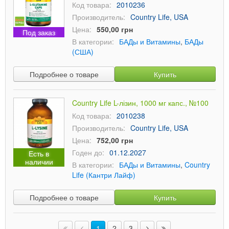
Код товара:
2010236
Производитель:
Country Life, USA
Цена:
550,00 грн
Под заказ
В категории:
БАДы и Витамины
,
БАДы
(США)
Подробнее о товаре
Купить
Country Life L-лізин, 1000 мг капс., №100
Код товара:
2010238
Производитель:
Country Life, USA
Цена:
752,00 грн
Годен до:
01.12.2027
Есть в
наличии
В категории:
БАДы и Витамины
,
Country
Life (Кантри Лайф)
Подробнее о товаре
Купить
1
2
3