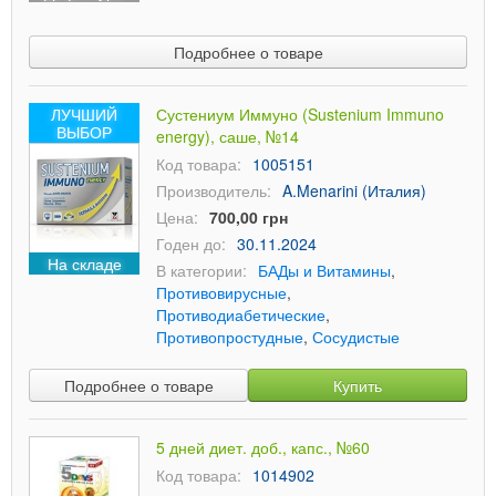
Подробнее о товаре
ЛУЧШИЙ
Сустениум Иммуно (Sustenium Immuno
ВЫБОР
energy), саше, №14
Код товара:
1005151
Производитель:
A.Menarini (Италия)
Цена:
700,00 грн
Годен до:
30.11.2024
На складе
В категории:
БАДы и Витамины
,
Противовирусные
,
Противодиабетические
,
Противопростудные
,
Сосудистые
Подробнее о товаре
Купить
5 дней диет. доб., капс., №60
Код товара:
1014902