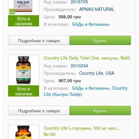
Код товара:
2018705
Производитель:
APNAS NATURAL
Цена:
586,00 грн
Есть в
наличии
В категории:
БАДы и Витамины
Подробнее о товаре
Купить
Country Life Daily Total One, капсулы, №60
Код товара:
2010234
Производитель:
Country Life, USA
Цена:
907,00 грн
В категории:
БАДы и Витамины
,
Country
Есть в
наличии
Life (Кантри Лайф)
Подробнее о товаре
Купить
Country Life L-глутамин, 500 мг капс.,
№100