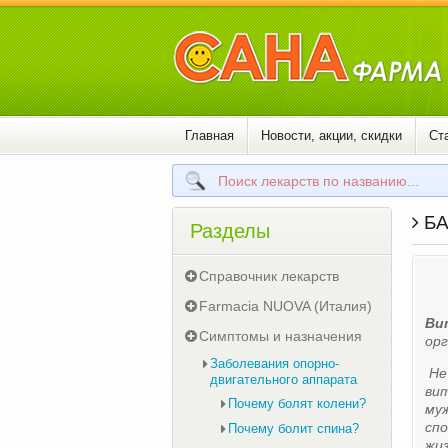
Главная
Новости, акции, скидки
Ст
БА
Разделы
Справочник лекарств
Farmacia NUOVA (Италия)
Ви
Симптомы и назначения
орг
Заболевания опорно-
Не 
двигательного аппарата
вит
Почему болят колени?
муж
сп
Почему болит спина?
жиз