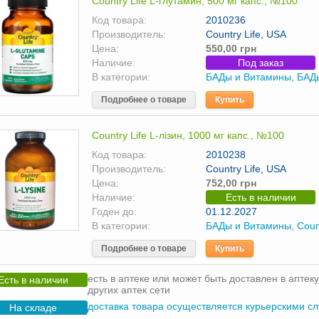
Country Life L-глутамин, 500 мг капс., №100
Код товара:
2010236
Производитель:
Country Life, USA
Цена:
550,00 грн
Наличие:
Под заказ
В категории:
БАДы и Витамины
,
БАД
Подробнее о товаре
Купить
Country Life L-лізин, 1000 мг капс., №100
Код товара:
2010238
Производитель:
Country Life, USA
Цена:
752,00 грн
Наличие:
Есть в наличии
Годен до:
01.12.2027
В категории:
БАДы и Витамины
,
Coun
Подробнее о товаре
Купить
есть в аптеке или может быть доставлен в аптеку
Есть в наличии
других аптек сети
доставка товара осуществляется курьерскими с
На складе