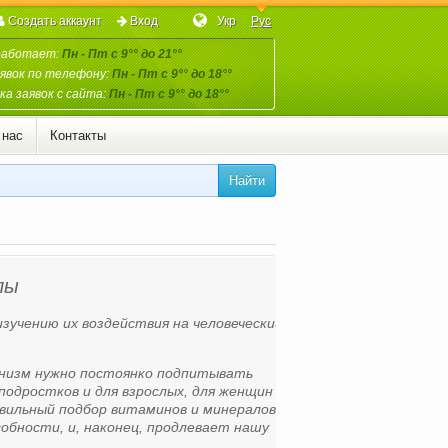
Создать аккаунт
Вход
Укр
Рус
работает:
Пн - Пт с 9°° до 21°°
явок по телефону:
Пн - Пт с 9°° до 18°°
а заявок с сайта:
Пн - Пт с 9°° до 18°°
 нас
Контакты
Найти
лы
изучению их воздействия на человеческий
ганизм нужно постоянко подпитывать
подростков и для взрослых, для женщин и
равильный подбор витаминов и минералов
бности, и, наконец, продлевает нашу