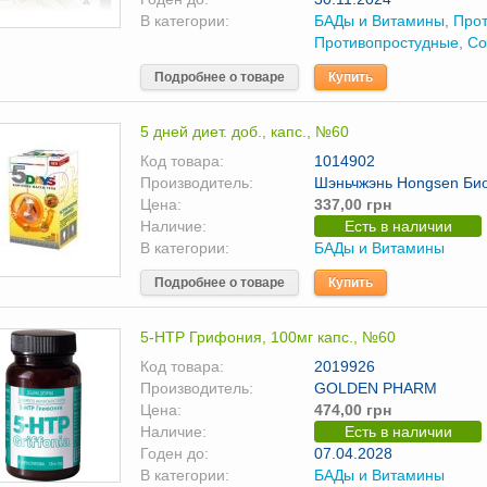
В категории:
БАДы и Витамины
,
Про
Противопростудные
,
Со
Подробнее о товаре
Купить
5 дней диет. доб., капс., №60
Код товара:
1014902
Производитель:
Шэньчжэнь Hongsen Био
Цена:
337,00 грн
Наличие:
Есть в наличии
В категории:
БАДы и Витамины
Подробнее о товаре
Купить
5-НТР Грифония, 100мг капс., №60
Код товара:
2019926
Производитель:
GOLDEN PHARM
Цена:
474,00 грн
Наличие:
Есть в наличии
Годен до:
07.04.2028
В категории:
БАДы и Витамины