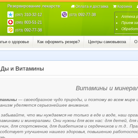
Резервирование лекарств:
Оплата и доставка
Корзина
310-32-12
092-77-38
(097)
(073)
Аптека 
803-51-21
(095)
Прием за
Обработк
092-77-38
(073)
атьи о здоровье
Как оформить резерв?
Центры самовывоза
О
Ды и Витамины
Витамины и минера
тамины
— своеобразное чудо природы, и поэтому во всем мире 
анизм уделяется серьезнейшее внимание.
забывайте, что мы нуждаемся не только в еде и воде, наш ор
аминами и минералами. Они нужны для всех нас: для детей, для 
чин, для спортсменов, для диабетиков и сердечников и т.д.. П
особствует улучшению нашего здоровья, повышению работоспосо
нь.