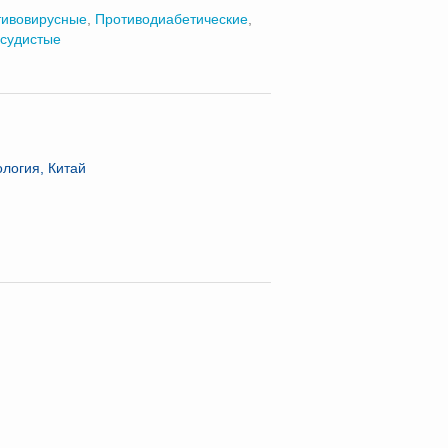
тивовирусные
,
Противодиабетические
,
судистые
логия, Китай