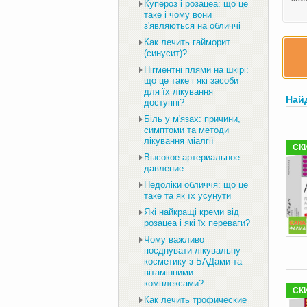
Купероз і розацеа: що це
таке і чому вони
з'являються на обличчі
Как лечить гайморит
(синусит)?
Пігментні плями на шкірі:
що це таке і які засоби
для їх лікування
Най
доступні?
Біль у м'язах: причини,
симптоми та методи
лікування міалгії
СК
Высокое артериальное
давление
Недоліки обличчя: що це
таке та як їх усунути
Які найкращі креми від
розацеа і які їх переваги?
Чому важливо
поєднувати лікувальну
косметику з БАДами та
вітамінними
комплексами?
СК
Как лечить трофические