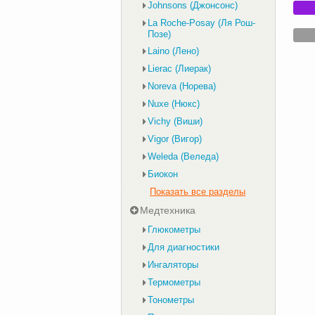
Johnsons (Джонсонс)
La Roche-Posay (Ля Рош-
Позе)
Laino (Лено)
Lierac (Лиерак)
Noreva (Норева)
Nuxe (Нюкс)
Vichy (Виши)
Vigor (Вигор)
Weleda (Веледа)
Биокон
Показать все разделы
Медтехника
Глюкометры
Для диагностики
Ингаляторы
Термометры
Тонометры