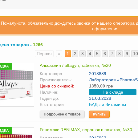
Пожалуйста, обязательно дождитесь звонка от нашего оператора 
оформления.
дено товаров -
1266
Первая
«
1
2
3
4
5
6
7
8
9
10
Альфажин / alfagyn, таблетки, №20
ИДКА
Код товара:
2018889
Производитель:
Лаборатория «РharmaSu
Цена со скидкой:
1350,00 грн
Наличие:
На складе
Годен до:
31.03.2028
В категории:
БАДы и Витамины
Подробнее о товаре
Купить
Ренимакс RENIMAX, порошок в пакетах, №30
ИДКА