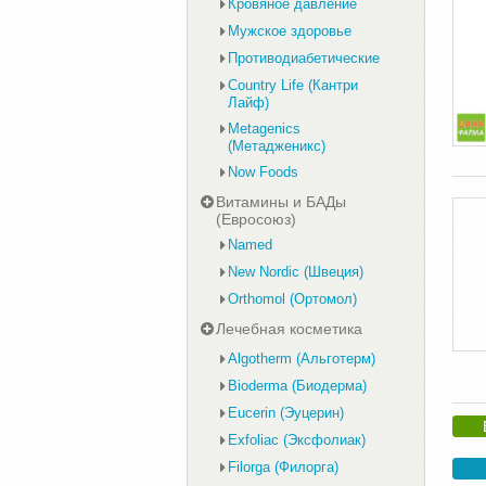
Кровяное давление
Мужское здоровье
Противодиабетические
Country Life (Кантри
Лайф)
Metagenics
(Метадженикс)
Now Foods
Витамины и БАДы
(Евросоюз)
Named
New Nordic (Швеция)
Orthomol (Ортомол)
Лечебная косметика
Algotherm (Альготерм)
Bioderma (Биодерма)
Eucerin (Эуцерин)
Exfoliac (Эксфолиак)
Filorga (Филорга)