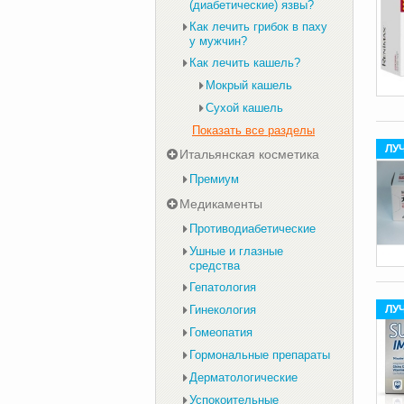
(диабетические) язвы?
Как лечить грибок в паху
у мужчин?
Как лечить кашель?
Мокрый кашель
Сухой кашель
Показать все разделы
ЛУ
Итальянская косметика
Премиум
Медикаменты
Противодиабетические
Ушные и глазные
средства
Гепатология
Гинекология
ЛУ
Гомеопатия
Гормональные препараты
Дерматологические
Успокоительные