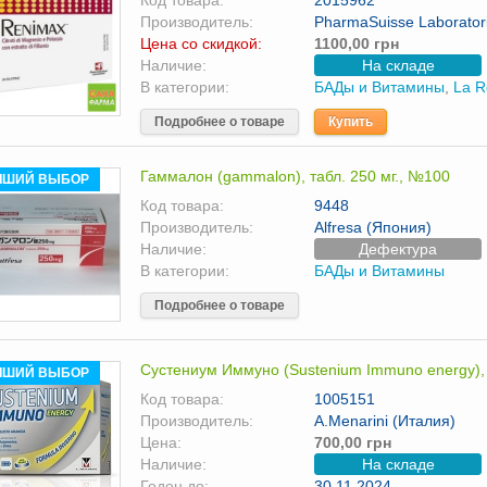
Код товара:
2015962
Производитель:
PharmaSuisse Laboratori
Цена со скидкой:
1100,00 грн
Наличие:
На складе
В категории:
БАДы и Витамины
,
La R
Подробнее о товаре
Купить
Гаммалон (gammalon), табл. 250 мг., №100
ЧШИЙ ВЫБОР
Код товара:
9448
Производитель:
Alfresa (Япония)
Наличие:
Дефектура
В категории:
БАДы и Витамины
Подробнее о товаре
Сустениум Иммуно (Sustenium Immuno energy)
ЧШИЙ ВЫБОР
Код товара:
1005151
Производитель:
A.Menarini (Италия)
Цена:
700,00 грн
Наличие:
На складе
Годен до:
30.11.2024