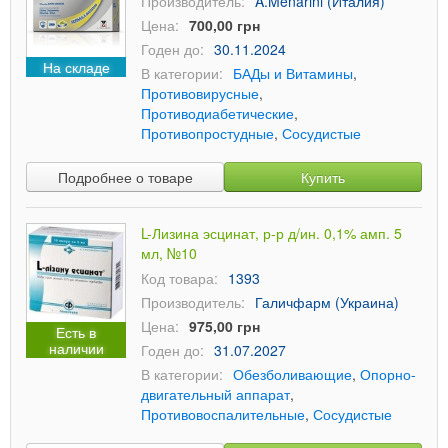
Производитель:
A.Menarini (Италия)
Цена:
700,00 грн
Годен до:
30.11.2024
На складе
В категории:
БАДы и Витамины
,
Противовирусные
,
Противодиабетические
,
Противопростудные
,
Сосудистые
Подробнее о товаре
Купить
L-Лизина эсцинат, р-р д/ин. 0,1% амп. 5
мл, №10
Код товара:
1393
Производитель:
Галичфарм (Украина)
Цена:
975,00 грн
Есть в
наличии
Годен до:
31.07.2027
В категории:
Обезболивающие
,
Опорно-
двигательный аппарат
,
Противовоспалительные
,
Сосудистые