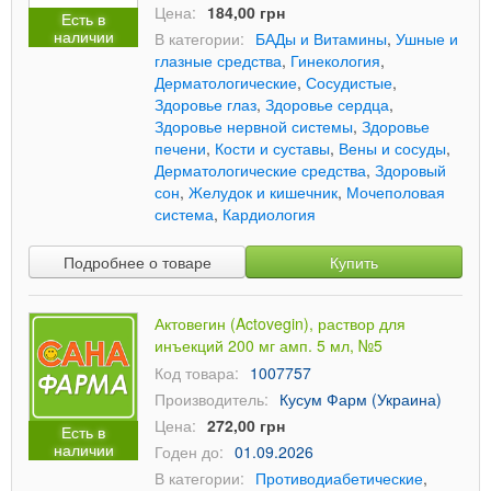
Цена:
184,00 грн
Есть в
наличии
В категории:
БАДы и Витамины
,
Ушные и
глазные средства
,
Гинекология
,
Дерматологические
,
Сосудистые
,
Здоровье глаз
,
Здоровье сердца
,
Здоровье нервной системы
,
Здоровье
печени
,
Кости и суставы
,
Вены и сосуды
,
Дерматологические средства
,
Здоровый
сон
,
Желудок и кишечник
,
Мочеполовая
система
,
Кардиология
Подробнее о товаре
Купить
Актовегин (Actovegin), раствор для
инъекций 200 мг амп. 5 мл, №5
Код товара:
1007757
Производитель:
Кусум Фарм (Украина)
Цена:
272,00 грн
Есть в
наличии
Годен до:
01.09.2026
В категории:
Противодиабетические
,