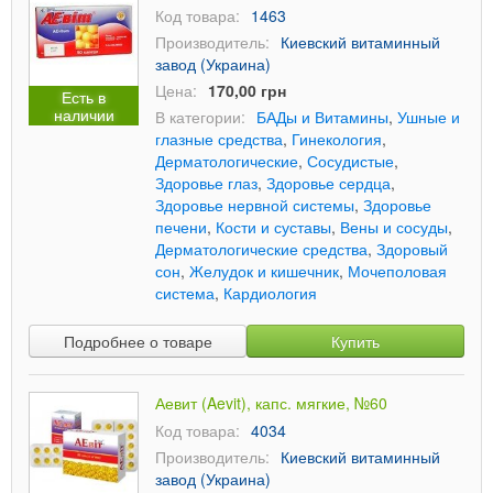
Код товара:
1463
Производитель:
Киевский витаминный
завод (Украина)
Цена:
170,00 грн
Есть в
наличии
В категории:
БАДы и Витамины
,
Ушные и
глазные средства
,
Гинекология
,
Дерматологические
,
Сосудистые
,
Здоровье глаз
,
Здоровье сердца
,
Здоровье нервной системы
,
Здоровье
печени
,
Кости и суставы
,
Вены и сосуды
,
Дерматологические средства
,
Здоровый
сон
,
Желудок и кишечник
,
Мочеполовая
система
,
Кардиология
Подробнее о товаре
Купить
Аевит (Aevit), капс. мягкие, №60
Код товара:
4034
Производитель:
Киевский витаминный
завод (Украина)