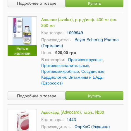
Подробнее о товаре
Купить
Авелокс (avelox), р-р д/инф. 400 мг фл.
250 мл
Код товара:
1009949
Производитель:
Bayer Schering Pharma
(Германия)
Есть в
Цена:
920,00 грн
наличии
В категории:
Противовирусные
,
Противовоспалительные
,
Противомикробные
,
Сосудистые
,
Кардиология
,
Витамины и БАДы
(Евросоюз)
Подробнее о товаре
Купить
Адвокард (Advocard), табл., №30
Код товара:
1443
Производитель:
ФарКоС (Украина)