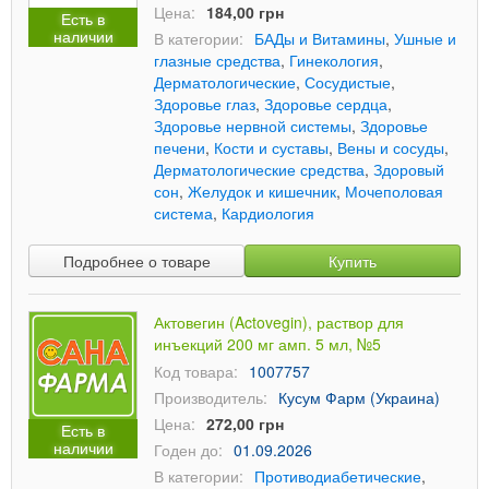
Цена:
184,00 грн
Есть в
наличии
В категории:
БАДы и Витамины
,
Ушные и
глазные средства
,
Гинекология
,
Дерматологические
,
Сосудистые
,
Здоровье глаз
,
Здоровье сердца
,
Здоровье нервной системы
,
Здоровье
печени
,
Кости и суставы
,
Вены и сосуды
,
Дерматологические средства
,
Здоровый
сон
,
Желудок и кишечник
,
Мочеполовая
система
,
Кардиология
Подробнее о товаре
Купить
Актовегин (Actovegin), раствор для
инъекций 200 мг амп. 5 мл, №5
Код товара:
1007757
Производитель:
Кусум Фарм (Украина)
Цена:
272,00 грн
Есть в
наличии
Годен до:
01.09.2026
В категории:
Противодиабетические
,