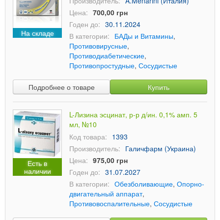
Производитель:
A.Menarini (Италия)
Цена:
700,00 грн
Годен до:
30.11.2024
На складе
В категории:
БАДы и Витамины
,
Противовирусные
,
Противодиабетические
,
Противопростудные
,
Сосудистые
Подробнее о товаре
Купить
L-Лизина эсцинат, р-р д/ин. 0,1% амп. 5
мл, №10
Код товара:
1393
Производитель:
Галичфарм (Украина)
Цена:
975,00 грн
Есть в
наличии
Годен до:
31.07.2027
В категории:
Обезболивающие
,
Опорно-
двигательный аппарат
,
Противовоспалительные
,
Сосудистые