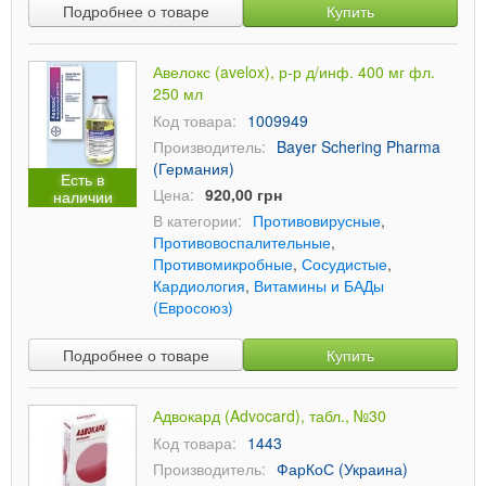
Подробнее о товаре
Купить
Авелокс (avelox), р-р д/инф. 400 мг фл.
250 мл
Код товара:
1009949
Производитель:
Bayer Schering Pharma
(Германия)
Есть в
Цена:
920,00 грн
наличии
В категории:
Противовирусные
,
Противовоспалительные
,
Противомикробные
,
Сосудистые
,
Кардиология
,
Витамины и БАДы
(Евросоюз)
Подробнее о товаре
Купить
Адвокард (Advocard), табл., №30
Код товара:
1443
Производитель:
ФарКоС (Украина)