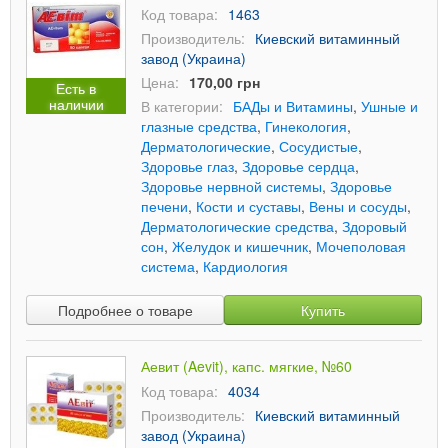
Код товара:
1463
Производитель:
Киевский витаминный
завод (Украина)
Цена:
170,00 грн
Есть в
наличии
В категории:
БАДы и Витамины
,
Ушные и
глазные средства
,
Гинекология
,
Дерматологические
,
Сосудистые
,
Здоровье глаз
,
Здоровье сердца
,
Здоровье нервной системы
,
Здоровье
печени
,
Кости и суставы
,
Вены и сосуды
,
Дерматологические средства
,
Здоровый
сон
,
Желудок и кишечник
,
Мочеполовая
система
,
Кардиология
Подробнее о товаре
Купить
Аевит (Aevit), капс. мягкие, №60
Код товара:
4034
Производитель:
Киевский витаминный
завод (Украина)