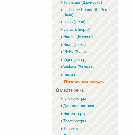
Johnsons (Джонсонс)
La Roche-Posay (Ля Рош-
Позе)
Laino (Лено)
Lierac (Лиерак)
Noreva (Норева)
Nuxe (Нюкс)
Vichy (Виши)
Vigor (Вигор)
Weleda (Веледа)
Биокон
Показать все разделы
Медтехника
Глюкометры
Для диагностики
Ингаляторы
Термометры
Тонометры