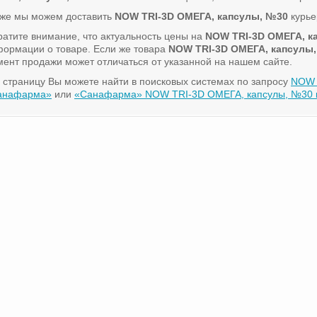
кже мы можем доставить
NOW TRI-3D ОМЕГА, капсулы, №30
курье
атите внимание, что актуальность цены на
NOW TRI-3D ОМЕГА, к
ормации о товаре. Если же товара
NOW TRI-3D ОМЕГА, капсулы
ент продажи может отличаться от указанной на нашем сайте.
 страницу Вы можете найти в поисковых системах по запросу
NOW 
анафарма»
или
«Санафарма» NOW TRI-3D ОМЕГА, капсулы, №30 