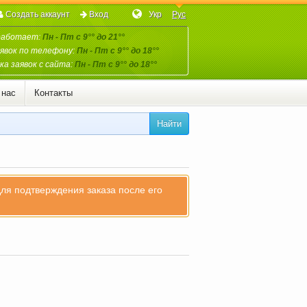
Создать аккаунт
Вход
Укр
Рус
работает:
Пн - Пт с 9°° до 21°°
явок по телефону:
Пн - Пт с 9°° до 18°°
а заявок с сайта:
Пн - Пт с 9°° до 18°°
 нас
Контакты
Найти
для подтверждения заказа после его