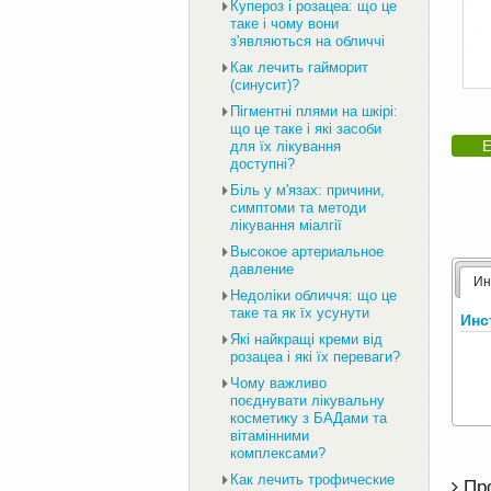
Купероз і розацеа: що це
таке і чому вони
з'являються на обличчі
Как лечить гайморит
(синусит)?
Пігментні плями на шкірі:
що це таке і які засоби
Е
для їх лікування
доступні?
Біль у м'язах: причини,
симптоми та методи
лікування міалгії
Высокое артериальное
давление
Ин
Недоліки обличчя: що це
таке та як їх усунути
Инс
Які найкращі креми від
розацеа і які їх переваги?
Чому важливо
поєднувати лікувальну
косметику з БАДами та
вітамінними
комплексами?
Как лечить трофические
Пр