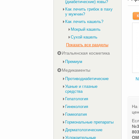
(диабетические) язвы?
Как лечить грибок в паху
у мужчин?
К
Как лечить кашель?
Мокрый кашель
Сухой кашель
Показать все разделы
Итальянская косметика
Премиум
Медикаменты
Противодиабетические
N
Ушные и глазные
средства
Гепатология
На 
Гинекология
цен
Гомеопатия
Есл
Гормональные препараты
№3
Дерматологические
803
ОМ
Успокоительные