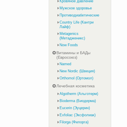
Кровяное давление
Мужское здоровье
Противодиабетические
Country Life (Кантри
Лайф)
Metagenics
(Метадженикс)
Now Foods
Витамины и БАДы
(Евросоюз)
Named
New Nordic (Швеция)
Orthomol (Ортомол)
Лечебная косметика
Algotherm (Альготерм)
Bioderma (Биодерма)
Eucerin (Эуцерин)
Exfoliac (Эксфолиак)
Filorga (Филорга)