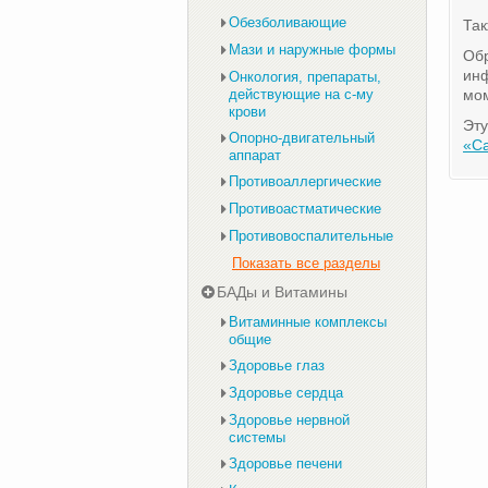
Обезболивающие
Та
Мази и наружные формы
Обр
инф
Онкология, препараты,
действующие на с-му
мом
крови
Эту
Опорно-двигательный
«С
аппарат
Противоаллергические
Противоастматические
Противовоспалительные
Показать все разделы
БАДы и Витамины
Витаминные комплексы
общие
Здоровье глаз
Здоровье сердца
Здоровье нервной
системы
Здоровье печени