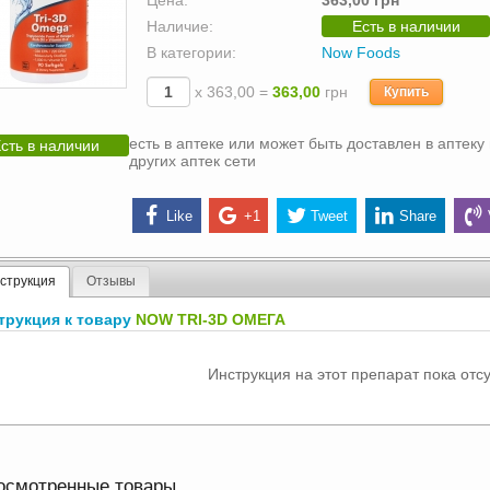
Цена:
363,00 грн
Наличие:
Есть в наличии
В категории:
Now Foods
х 363,00 =
363,00
грн
Купить
есть в аптеке или может быть доставлен в аптеку 
сть в наличии
других аптек сети
Like
+1
Tweet
Share
струкция
Отзывы
трукция к товару
NOW TRI-3D ОМЕГА
Инструкция на этот препарат пока отсу
осмотренные товары