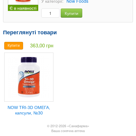
У категорії:
Now Foods
Є в наявності
Купити
Переглянуті товари
363,00 грн
Купити
NOW TRI-3D ОМЕГА,
капсули, №30
© 2012-2026 «Санафарма»
Ваша сонячна аптека