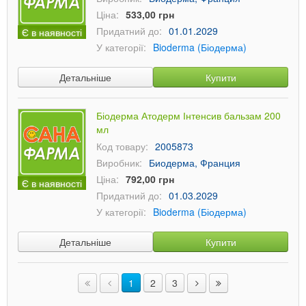
Ціна:
533,00 грн
Придатний до:
01.01.2029
Є в наявності
У категорії:
Bioderma (Біодерма)
Детальніше
Купити
Біодерма Атодерм Інтенсив бальзам 200
мл
Код товару:
2005873
Виробник:
Биодерма, Франция
Ціна:
792,00 грн
Є в наявності
Придатний до:
01.03.2029
У категорії:
Bioderma (Біодерма)
Детальніше
Купити
1
2
3