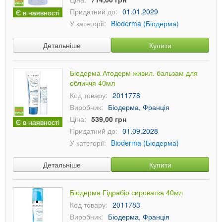
Придатний до:
01.01.2029
Є в наявності
У категорії:
Bioderma (Біодерма)
Детальніше
Купити
Біодерма Атодерм живил. бальзам для
обличчя 40мл
Код товару:
2011778
Виробник:
Біодерма, Франція
Ціна:
539,00 грн
Є в наявності
Придатний до:
01.09.2028
У категорії:
Bioderma (Біодерма)
Детальніше
Купити
Біодерма Гідрабіо сироватка 40мл
Код товару:
2011783
Виробник:
Біодерма, Франція