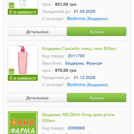
Ціна:
821,00 грн
Придатний до:
01.04.2028
Є в наявності
У категорії:
Bioderma (Біодерма)
Детальніше
Купити
Біодерма Сансибіо очищ. гель 500мл
Код товару:
2011795
Виробник:
Біодерма, Франція
Ціна:
975,00 грн
Придатний до:
01.12.2028
Є в наявності
У категорії:
Bioderma (Біодерма)
Детальніше
Купити
Біодерма АВСDerm Колд крем д/тіла
200мл
Код товару:
2005869