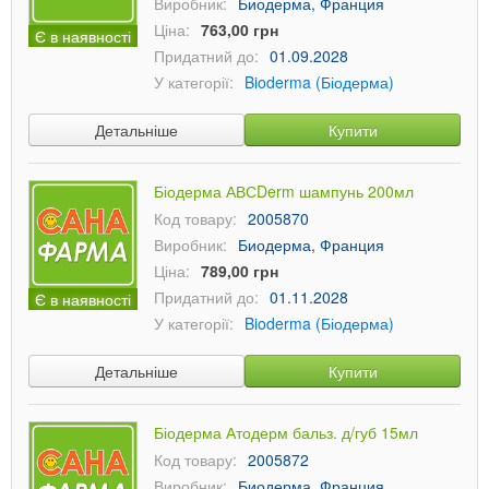
Виробник:
Биодерма, Франция
Ціна:
763,00 грн
Є в наявності
Придатний до:
01.09.2028
У категорії:
Bioderma (Біодерма)
Детальніше
Купити
Біодерма АВСDerm шампунь 200мл
Код товару:
2005870
Виробник:
Биодерма, Франция
Ціна:
789,00 грн
Придатний до:
01.11.2028
Є в наявності
У категорії:
Bioderma (Біодерма)
Детальніше
Купити
Біодерма Атодерм бальз. д/губ 15мл
Код товару:
2005872
Виробник:
Биодерма, Франция