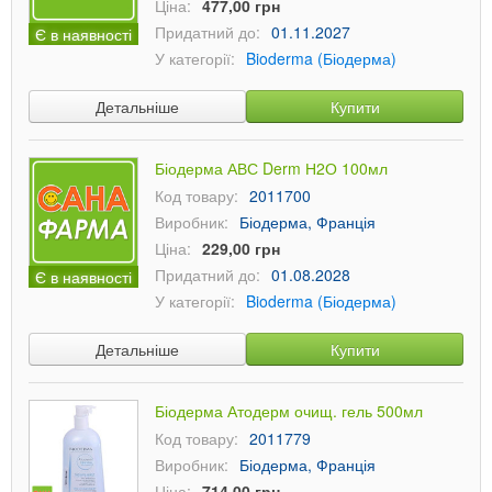
Ціна:
477,00 грн
Придатний до:
01.11.2027
Є в наявності
У категорії:
Bioderma (Біодерма)
Детальніше
Купити
Біодерма АВС Derm Н2О 100мл
Код товару:
2011700
Виробник:
Біодерма, Франція
Ціна:
229,00 грн
Придатний до:
01.08.2028
Є в наявності
У категорії:
Bioderma (Біодерма)
Детальніше
Купити
Біодерма Атодерм очищ. гель 500мл
Код товару:
2011779
Виробник:
Біодерма, Франція
Ціна:
714,00 грн