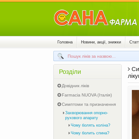
Головна
Новини, акції, знижки
Статт
Сим
Розділи
лік
Довідник ліків
Farmacia NUOVA (Італія)
Симптоми та призначення
Захворювання опорно-
рухового апарату
Чому болять коліна?
Чому болить спина?