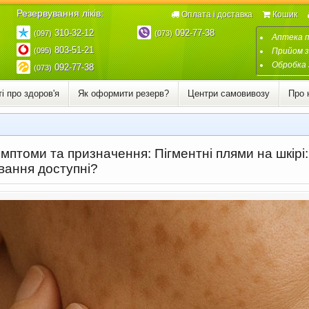
Резервування ліків:
Оплата і доставка
Кошик
310-32-12
092-77-38
(097)
(073)
Аптека 
803-51-21
(095)
Прийом з
Обробка 
092-77-38
(073)
і про здоров'я
Як оформити резерв?
Центри самовивозу
Про 
птоми та призначення: Пігментні плями на шкірі: щ
ування доступні?