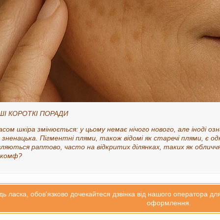
ШІ КОРОТКІ ПОРАДИ
асом шкіра змінюється: у цьому немає нічого нового, але іноді о
 зненацька. Пігментні плями, також відомі як старечі плями, є 
вляються раптово, часто на відкритих ділянках, таких як облич
скомф?
дь ласка, обов'язково дочекайтеся дзвінка від нашого оператора д
оформлення.