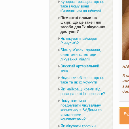
Купероз і розацеа: що це
таке і чому вони
з'являються на обличчі
Пігментні плями на
шкірі: що це таке і які
засоби для їх лікування
доступні?
Як лікувати гайморит
(синусит)?
Біль у м'язах: причини,
симптоми та методи
лікування міалгії
Високий артеріальний
НА
тиск
З ч
Недоліки обличчя: що це
нас
таке та як їх усунути
з'я
Які найкращі креми від
ди
розацеа і які їх переваги?
Чому важливо
поєднувати лікувальну
косметику з БАДами та
Бу
вітамінними
комплексами?
Як лікувати трофічні