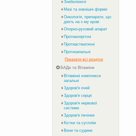
Знеболюючі
Мазі та зовнішні форми
Онкологія, препарати, що
діють на с-му крові
Опорно-руховий апарат
Протиалергічні
Протиастматичні
Протизапальні
Показати всі розділи
БАДи та Вітаміни
Вітамінні комплекси
загальні
Здоров'я очей
Здоров'я серця
Здоров'я нервової
системи
Здоров'я печінки
Кістки та суглоби
Вени та судини