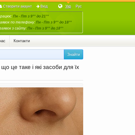
Створити акаунт
Вхід
Укр
Рус
працює:
Пн - Пт з 9°° до 21°°
аявок по телефону:
Пн - Пт з 9°° до 18°°
заявок з сайту:
Пн - Пт з 9°° до 18°°
нас
Контакти
Знайти
о це таке і які засоби для їх