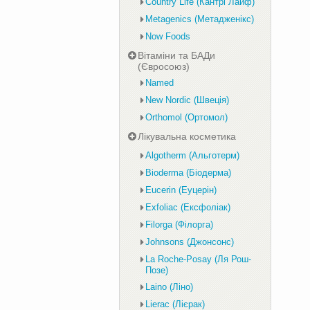
Country Life (Кантрі Лайф)
Metagenics (Метадженікс)
Now Foods
Вітаміни та БАДи
(Євросоюз)
Named
New Nordic (Швеція)
Orthomol (Ортомол)
Лікувальна косметика
Algotherm (Альготерм)
Bioderma (Біодерма)
Eucerin (Еуцерін)
Exfoliac (Ексфоліак)
Filorga (Філорга)
Johnsons (Джонсонс)
La Roche-Posay (Ля Рош-
Позе)
Laino (Ліно)
Lierac (Лієрак)