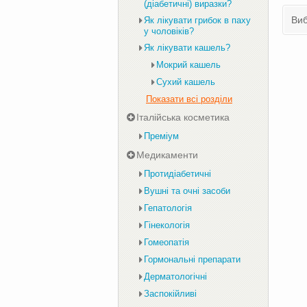
(діабетичні) виразки?
Виб
Як лікувати грибок в паху
у чоловіків?
Як лікувати кашель?
Мокрий кашель
Сухий кашель
Показати всі розділи
Італійська косметика
Преміум
Медикаменти
Протидіабетичні
Вушні та очні засоби
Гепатологія
Гінекологія
Гомеопатія
Гормональні препарати
Дерматологічні
Заспокійливі