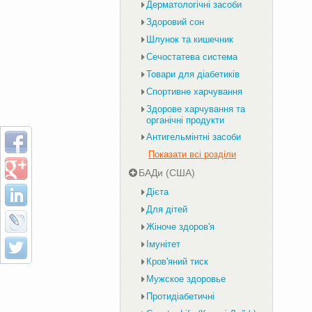
Дерматологічні засоби
Здоровий сон
Шлунок та кишечник
Сечостатева система
Товари для діабетиків
Спортивне харчування
Здорове харчування та
органічні продукти
Антигельмінтні засоби
Показати всі розділи
БАДи (США)
Дієта
Для дітей
Жіноче здоров'я
Імунітет
Кров'яний тиск
Мужское здоровье
Протидіабетичні