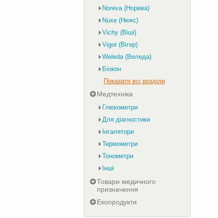
Noreva (Норева)
Nuxe (Нюкс)
Vichy (Віші)
Vigor (Вігор)
Weleda (Веледа)
Біокон
Показати всі розділи
Медтехніка
Глюкометри
Для діагностики
Інгалятори
Термометри
Тонометри
Інші
Товари медичного
призначення
Екопродукти