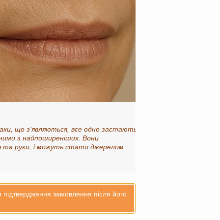
знаки, що з'являються, все одно застають
одними з найпоширеніших. Вони
чя та руки, і можуть стати джерелом
ля підтвердження замовлення після його