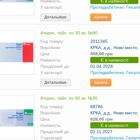
Наявність:
Є в наявності
У категорії:
Протидіабетичні
,
Гепато
Детальніше
Купити
Аторис, табл. по 30 мг, №90
Код товару:
2011345
Виробник:
КРКА, д.д., Ново место,
Ціна:
458,00 грн
Наявність:
Є в наявності
Придатний до:
01.04.2028
У категорії:
Протидіабетичні
,
Гепато
Детальніше
Купити
Аторис, табл. по 40 мг, №30
Код товару:
68786
Виробник:
КРКА, д.д., Ново место,
Ціна:
626,00 грн
Наявність:
Є в наявності
Придатний до:
01.11.2027
У категорії:
Протидіабетичні
,
Гепато