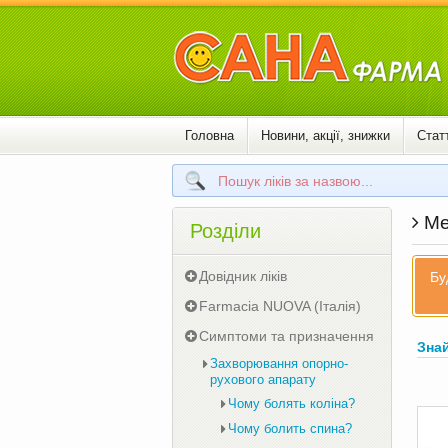
Головна
Новини, акції, знижки
Статт
Ме
Розділи
Довідник ліків
Бу
Farmacia NUOVA (Італія)
Симптоми та призначення
Зна
Захворювання опорно-
рухового апарату
Чому болять коліна?
Чому болить спина?