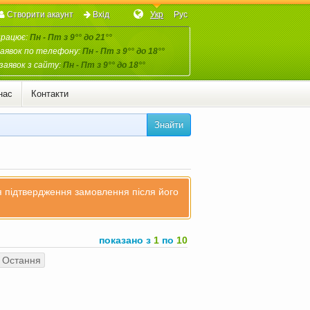
Створити акаунт
Вхід
Укр
Рус
працює:
Пн - Пт з 9°° до 21°°
аявок по телефону:
Пн - Пт з 9°° до 18°°
заявок з сайту:
Пн - Пт з 9°° до 18°°
нас
Контакти
Знайти
ля підтвердження замовлення після його
показано з
1
по
10
Остання