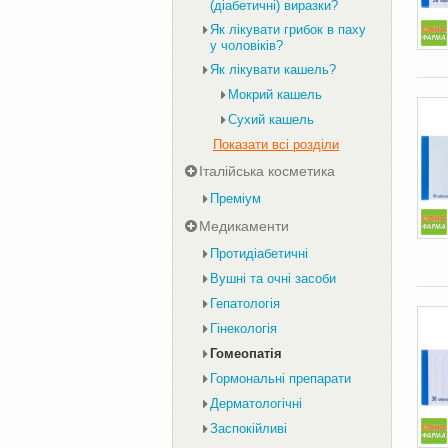
(діабетичні) виразки?
Як лікувати грибок в паху
у чоловіків?
Як лікувати кашель?
Мокрий кашель
Сухий кашель
Показати всі розділи
Італійська косметика
Преміум
Медикаменти
Протидіабетичні
Вушні та очні засоби
Гепатологія
Гінекологія
Гомеопатія
Гормональні препарати
Дерматологічні
Заспокійливі