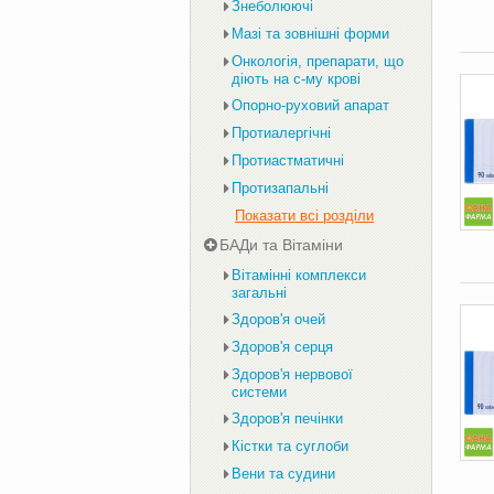
Знеболюючі
Мазі та зовнішні форми
Онкологія, препарати, що
діють на с-му крові
Опорно-руховий апарат
Протиалергічні
Протиастматичні
Протизапальні
Показати всі розділи
БАДи та Вітаміни
Вітамінні комплекси
загальні
Здоров'я очей
Здоров'я серця
Здоров'я нервової
системи
Здоров'я печінки
Кістки та суглоби
Вени та судини