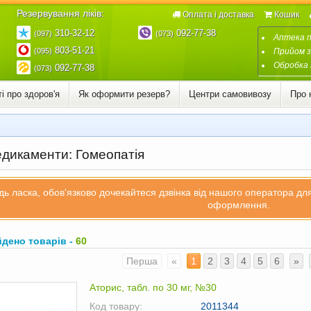
Резервування ліків:
Оплата і доставка
Кошик
310-32-12
092-77-38
(097)
(073)
Аптека 
803-51-21
(095)
Прийом з
Обробка 
092-77-38
(073)
і про здоров'я
Як оформити резерв?
Центри самовивозу
Про 
дикаменти: Гомеопатія
дь ласка, обов'язково дочекайтеся дзвінка від нашого оператора д
оформлення.
йдено товарів -
60
Перша
«
1
2
3
4
5
6
»
Аторис, табл. по 30 мг, №30
Код товару:
2011344