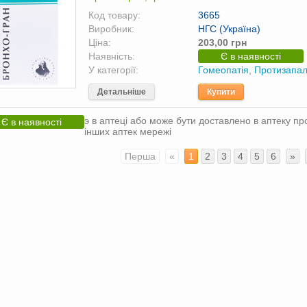
Код товару:
3665
Виробник:
НГС (Україна)
Ціна:
203,00 грн
Наявність:
Є в наявності
У категорії:
Гомеопатія
,
Протизапал
Детальніше
Купити
э в аптеці або може бути доставлено в аптеку пр
Є в наявності
інших аптек мережі
Перша
«
1
2
3
4
5
6
»