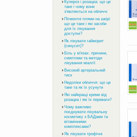
Купероз і розацеа: що це
таке і чому вони
з'являються на обличчі
Пігментні плями на шкірі:
що це таке і які засоби
для їх лікування
доступні?
Як лікувати гайморит
(синусит)?
Біль у м'язах: причини,
симптоми та методи
лікування міалгії
Високий артеріальний
тиск
Недоліки обличчя: що це
таке та як їх усунути
Які найкращі креми від
розацеа і які їх переваги?
Чому важливо
поєднувати лікувальну
косметику з БАДами та
вітамінними
комплексами?
Як лікувати трофічні