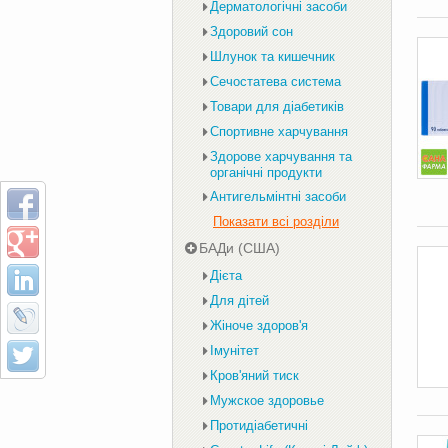
Дерматологічні засоби
Здоровий сон
Шлунок та кишечник
Сечостатева система
Товари для діабетиків
Спортивне харчування
Здорове харчування та
органічні продукти
Антигельмінтні засоби
Показати всі розділи
БАДи (США)
Дієта
Для дітей
Жіноче здоров'я
Імунітет
Кров'яний тиск
Мужское здоровье
Протидіабетичні