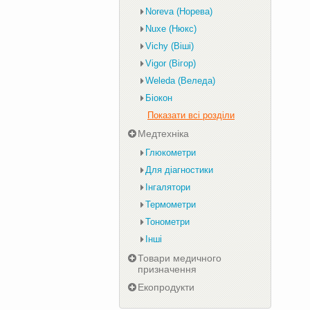
Noreva (Норева)
Nuxe (Нюкс)
Vichy (Віші)
Vigor (Вігор)
Weleda (Веледа)
Біокон
Показати всі розділи
Медтехніка
Глюкометри
Для діагностики
Інгалятори
Термометри
Тонометри
Інші
Товари медичного
призначення
Екопродукти