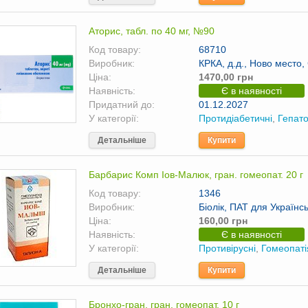
Аторис, табл. по 40 мг, №90
Код товару:
68710
Виробник:
КРКА, д.д., Ново место,
Ціна:
1470,00 грн
Наявність:
Є в наявності
Придатний до:
01.12.2027
У категорії:
Протидіабетичні
,
Гепато
Детальніше
Купити
Барбарис Комп Іов-Малюк, гран. гомеопат. 20 г
Код товару:
1346
Виробник:
Біолік, ПАТ для Україн
Ціна:
160,00 грн
Наявність:
Є в наявності
У категорії:
Противірусні
,
Гомеопаті
Детальніше
Купити
Бронхо-гран, гран. гомеопат. 10 г