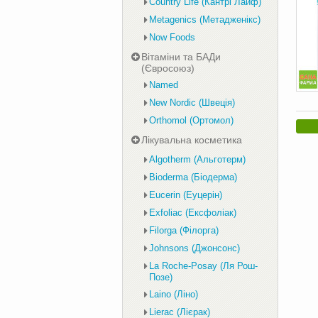
Country Life (Кантрі Лайф)
Metagenics (Метадженікс)
Now Foods
Вітаміни та БАДи
(Євросоюз)
Named
New Nordic (Швеція)
Orthomol (Ортомол)
Лікувальна косметика
Algotherm (Альготерм)
Bioderma (Біодерма)
Eucerin (Еуцерін)
Exfoliac (Ексфоліак)
Filorga (Філорга)
Johnsons (Джонсонс)
La Roche-Posay (Ля Рош-
Позе)
Laino (Ліно)
Lierac (Лієрак)