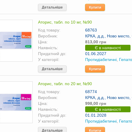
Детальніше
Купити
Аторис, табл. по 10 мг, №90
Код товару:
68763
Виробник:
КРКА, д.д., Ново место,
Ціна:
813,00 грн
Наявність:
Є в наявності
Придатний до:
01.06.2027
У категорії:
Протидіабетичні
,
Гепато
Детальніше
Купити
Аторис, табл. по 20 мг, №90
Код товару:
68774
Виробник:
КРКА, д.д., Ново место,
Ціна:
998,00 грн
Наявність:
Є в наявності
Придатний до:
01.01.2028
У категорії:
Протидіабетичні
,
Гепато
Детальніше
Купити