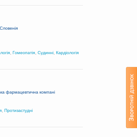
 Словенія
логія
,
Гомеопатія
,
Судинні
,
Кардіологія
ська фармацевтична компані
я
,
Протизастудні