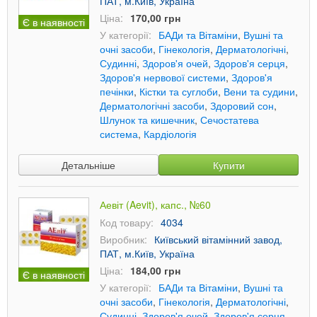
ПАТ, м.Київ, Україна
Ціна:
170,00 грн
Є в наявності
У категорії:
БАДи та Вітаміни
,
Вушні та
очні засоби
,
Гінекологія
,
Дерматологічні
,
Судинні
,
Здоров'я очей
,
Здоров'я серця
,
Здоров'я нервової системи
,
Здоров'я
печінки
,
Кістки та суглоби
,
Вени та судини
,
Дерматологічні засоби
,
Здоровий сон
,
Шлунок та кишечник
,
Сечостатева
система
,
Кардіологія
Детальніше
Купити
Аевіт (Aevit), капс., №60
Код товару:
4034
Виробник:
Київський вітамінний завод,
ПАТ, м.Київ, Україна
Ціна:
184,00 грн
Є в наявності
У категорії:
БАДи та Вітаміни
,
Вушні та
очні засоби
,
Гінекологія
,
Дерматологічні
,
Судинні
,
Здоров'я очей
,
Здоров'я серця
,