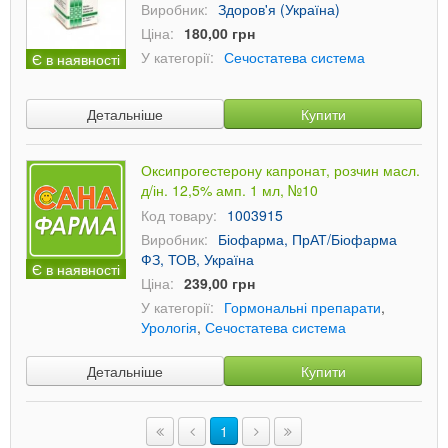
Виробник:
Здоров'я (Україна)
Ціна:
180,00 грн
У категорії:
Сечостатева система
Є в наявності
Детальніше
Купити
Оксипрогестерону капронат, розчин масл.
д/ін. 12,5% амп. 1 мл, №10
Код товару:
1003915
Виробник:
Біофарма, ПрАТ/Біофарма
ФЗ, ТОВ, Україна
Є в наявності
Ціна:
239,00 грн
У категорії:
Гормональні препарати
,
Урологія
,
Сечостатева система
Детальніше
Купити
1