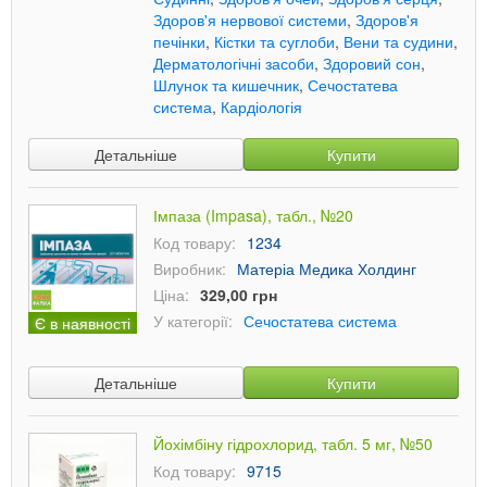
Здоров'я нервової системи
,
Здоров'я
печінки
,
Кістки та суглоби
,
Вени та судини
,
Дерматологічні засоби
,
Здоровий сон
,
Шлунок та кишечник
,
Сечостатева
система
,
Кардіологія
Детальніше
Купити
Імпаза (Impasa), табл., №20
Код товару:
1234
Виробник:
Матеріа Медика Холдинг
Ціна:
329,00 грн
У категорії:
Сечостатева система
Є в наявності
Детальніше
Купити
Йохімбіну гідрохлорид, табл. 5 мг, №50
Код товару:
9715