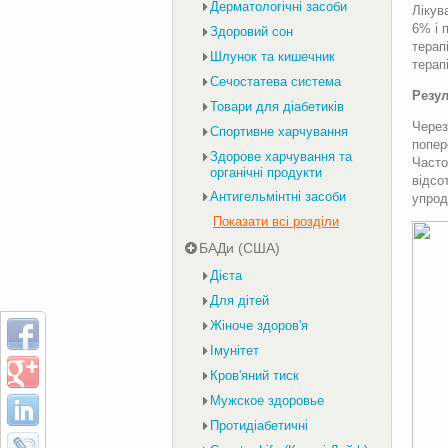
Дерматологічні засоби
Лікув
6% і 
Здоровий сон
терап
Шлунок та кишечник
терап
Сечостатева система
Резул
Товари для діабетиків
Через
Спортивне харчування
попер
Здорове харчування та
Часто
органічні продукти
відсо
Антигельмінтні засоби
упрод
Показати всі розділи
БАДи (США)
Дієта
Для дітей
Жіноче здоров'я
Імунітет
Кров'яний тиск
Мужское здоровье
Протидіабетичні