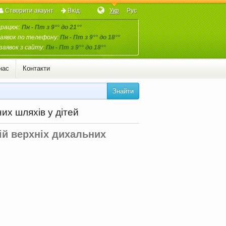
Створити акаунт
Вхід
Укр
Рус
працює:
Пн - Пт з 9°° до 21°°
аявок по телефону:
Пн - Пт з 9°° до 18°°
заявок з сайту:
Пн - Пт з 9°° до 18°°
нас
Контакти
Знайти
них шляхів у дітей
ій верхніх дихальних