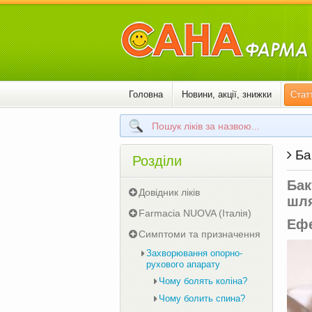
Головна
Новини, акції, знижки
Статт
Бак
Розділи
Бак
Довідник ліків
шля
Farmacia NUOVA (Італія)
Ефе
Симптоми та призначення
Захворювання опорно-
рухового апарату
Чому болять коліна?
Чому болить спина?