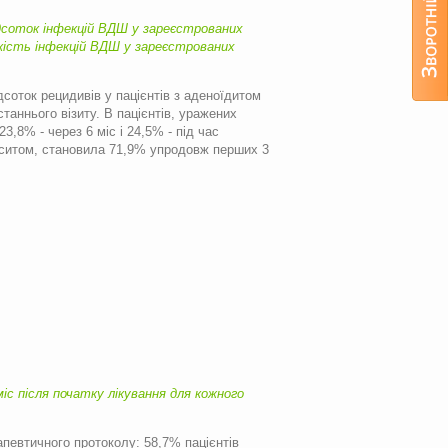
 відсоток інфекцій ВДШ у зареєстрованих
лькість інфекцій ВДШ у зареєстрованих
соток рецидивів у пацієнтів з аденоїдитом
станнього візиту. В пацієнтів, уражених
,8% - через 6 міс і 24,5% - під час
уситом, становила 71,9% упродовж перших 3
іс після початку лікування для кожного
певтичного протоколу: 58,7% пацієнтів