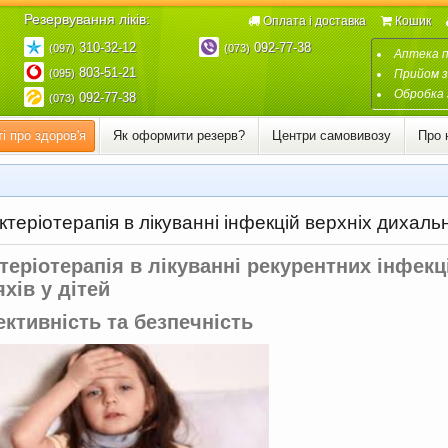
Резервування ліків:
Оплата і доставка
Кошик
310-32-12
092-77-38
(097)
(073)
Аптека 
803-51-21
(095)
Прийом з
Обробка 
092-77-38
(073)
і про здоров'я
Як оформити резерв?
Центри самовивозу
Про 
теріотерапія в лікуванні інфекцій верхніх дихаль
теріотерапія в лікуванні рекурентних інфекц
хів у дітей
ктивність та безпечність