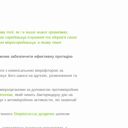
 тілі, як і в інших живих організмах,
го середовища існування та здоров'я свого
нні мікросередовища, в якому певні
може забезпечити ефективну протидію
вати з коменсальною мікрофлорою за
ежує його шанси на адгезію, розмноження та
і мікроорганізми за допомогою протимікробних
umoniae
, який чинить бактерицидну дію на
ди з антимікробною активністю, які зазвичай
огенного
Streptococcus
pyogenes
шляхом
ть середовище існування екосистеми, а