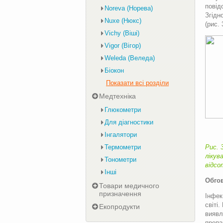
повід
Noreva (Норева)
Згідн
Nuxe (Нюкс)
(рис. 
Vichy (Віші)
Vigor (Вігор)
Weleda (Веледа)
Біокон
Показати всі розділи
Медтехніка
Глюкометри
Для діагностики
Інгалятори
Рис. 
Термометри
лікув
Тонометри
відсо
Інші
Обго
Товари медичного
призначення
Інфек
світі
Екопродукти
виявл
препар