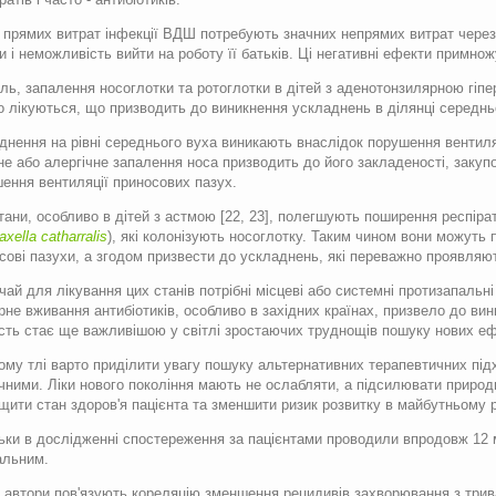
 прямих витрат інфекції ВДШ потребують значних непрямих витрат через
и і неможливість вийти на роботу її батьків. Ці негативні ефекти примножу
ль, запалення носоглотки та ротоглотки в дітей з аденотонзилярною гі
о лікуються, що призводить до виникнення ускладнень в ділянці середнь
днення на рівні середнього вуха виникають внаслідок порушення вентиляц
не або алергічне запалення носа призводить до його закладеності, заку
ення вентиляції приносових пазух.
стани, особливо в дітей з астмою [22, 23], полегшують поширення респірат
axella
catharralis
), які колонізують носоглотку. Таким чином вони можут
сові пазухи, а згодом призвести до ускладнень, які переважно проявляють
чай для лікування цих станів потрібні місцеві або системні протизапальні
рне вживання антибіотиків, особливо в західних країнах, призвело до ви
ість стає ще важливішою у світлі зростаючих труднощів пошуку нових еф
ому тлі варто приділити увагу пошуку альтернативних терапевтичних підх
чними. Ліки нового покоління мають не ослабляти, а підсилювати природн
щити стан здоров'я пацієнта та зменшити ризик розвитку в майбутньому ре
ьки в дослідженні спостереження за пацієнтами проводили впродовж 12 
альним.
 автори пов'язують кореляцію зменшення рецидивів захворювання з трив