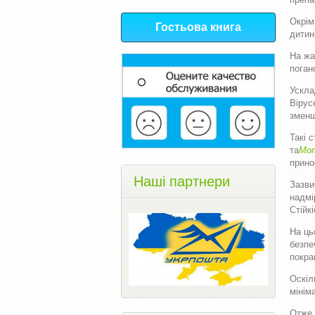
Окрім
Гостьова книга
дитин
На жа
поган
Ускла
Вірус
зменш
Такі 
та
Mor
прино
Наші партнери
Зазви
надмі
Стійк
На ць
безпе
покра
Оскіл
мінім
Отже,