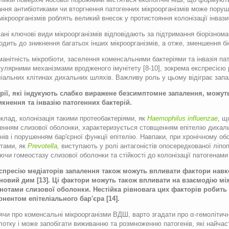
ання антибіотиками чи вторгнення патогенних мікроорганізмів може поруши
мікроорганізмів роблять великий внесок у протистояння колонізації інвази
вані ключові види мікроорганізмів відповідають за підтримання біорізноман
одить до зникнення багатьох інших мікроорганізмів, а отже, зменшення біо
манітність мікробіоти, заселення коменсальними бактеріями та інвазія п
улярними механізмами вродженого імунітету [8-10], зокрема експресією різ
ліальних клітинах дихальних шляхів. Важливу роль у цьому відіграє зап
рії, які індукують слабко виражене безсимптомне запалення, можу
кнення та інвазію патогенних бактерій.
клад, колонізація такими протеобактеріями, як
Haemophilus
influenzae
, щ
енням слизової оболонки, характеризується стовщенням епітелію дихал
інів і порушенням бар'єрної функції епітелію. Навпаки, при хронічному 
штами, як
Prevotella,
виступають у ролі антагоністів опосередкованої ліпоп
ючи гомеостазу слизової оболонки та стійкості до колонізації патогенами 
спресію медіаторів запалення також можуть впливати фактори навк
овий дим [13]. Ці фактори можуть також впливати на взаємодію мі
нотами слизової оболонки. Нестійка рівновага цих факторів робит
нентом епітеліального бар'єра [14].
ячи про коменсальні мікроорганізми ВДШ, варто згадати про α-гемолітич
лотку і може запобігати виживанню та розмноженню патогенів, які найчаст