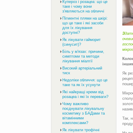
Купероз і розацеа: що це
таке і чому вони
з'являються на обличчі
Пігментні плями на шкірі:
що це таке і які засоби
для їх лікування
доступні?
З
датн
очеви
Як лікувати гайморит
госпо
(синусит)?
мікро
Біль у м'язах: причини,
симптоми та методи
Коло
лікування міалгії
іншим
Високий артеріальний
тиск
Як ре
рецеп
Недоліки обличчя: що це
пошир
таке та як їх усунути
Які найкращі креми від
Мікро
розацеа і які їх переваги?
сполу
золот
Чому важливо
поєднувати лікувальну
назив
косметику з БАДами та
вітамінними
Так, 
комплексами?
проду
Як лікувати трофічні
На ве