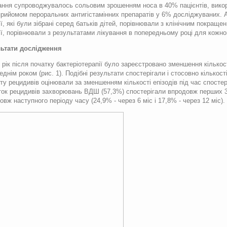
ання супроводжувалось сольовим зрошенням носа в 40% пацієнтів, вик
прийомом пероральних антигістамінних препаратів у 6% досліджуваних. 
ії, які були зібрані серед батьків дітей, порівнювали з клінічним покраще
ії, порівнювали з результатами лікування в попередньому році для кожног
ьтати дослідження
 рік після початку бактеріотерапії було зареєстровано зменшення кількос
еднім роком (рис. 1). Подібні результати спостерігали і стосовно кількос
ту рецидивів оцінювали за зменшенням кількості епізодів під час спостер
ток рецидивів захворювань ВДШ (57,3%) спостерігали впродовж перших 
овж наступного періоду часу (24,9% - через 6 міс і 17,8% - через 12 міс).