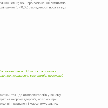
умнівні зміни; 8% - про погіршення симптомів.
оліпшення (р <0,05) закладеності носа та вух
іксований через 12 міс після початку
мили про покращення симптомів; невеликий
ктики, так і до отоларингологів у всьому
рат на охорону здоров'я, оскільки при
стеженні, призначенні жарознижувальних