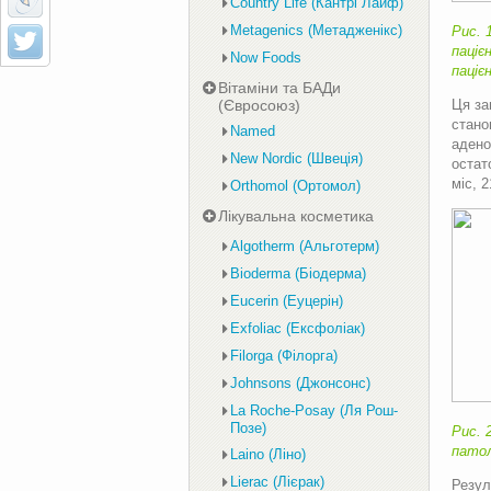
Country Life (Кантрі Лайф)
Metagenics (Метадженікс)
Рис. 
паціє
Now Foods
паціє
Вітаміни та БАДи
Ця за
(Євросоюз)
стано
Named
адено
New Nordic (Швеція)
остат
міс, 
Orthomol (Ортомол)
Лікувальна косметика
Algotherm (Альготерм)
Bioderma (Біодерма)
Eucerin (Еуцерін)
Exfoliac (Ексфоліак)
Filorga (Філорга)
Johnsons (Джонсонс)
La Roche-Posay (Ля Рош-
Позе)
Рис. 
патол
Laino (Ліно)
Lierac (Лієрак)
Резул