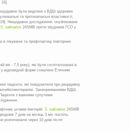
 16].
нещодавно були виділені з ВДШ здорових
лювальні та протизапальні властивості,
19]. Нещодавно дослідження, опубліковане
о
S. salivarius
24SMB проти збудників ГСО у
a в лікуванні та профілактиці повторних
вік - 7,5 року), які були госпіталізовані в
о у відповідній формі схвалено Етичним
чені пацієнти, які повідомляли про рецидивну
анти­біотикотерапію. Захворюваннями ВДШ,
 Пацієнти з важкими супутніми
слідження.
ифічних штамів бактерій:
S. salivarius
24SMB
родовж 7 днів на місяць 3 міс поспіль.
ни розпочинали через 10 днів після