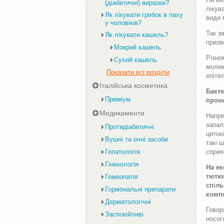
(діабетичні) виразки?
лікув
Як лікувати грибок в паху
види 
у чоловіків?
Так з
Як лікувати кашель?
призв
Мокрий кашель
Різно
Сухий кашель
молек
Показати всі розділи
епіте
Італійська косметика
Бакте
Преміум
прони
Медикаменти
Напри
запал
Протидіабетичні
циток
Вушні та очні засоби
такі 
сприя
Гепатологія
Гінекологія
На ек
тютюн
Гомеопатія
спіль
Гормональні препарати
компо
Дерматологічні
Говор
Заспокійливі
носог