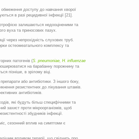
 обмеження доступу до навчання хворої
ються в разі рецидивної інфекції [21].
пертрофією залишаються недооціненими та
ого вуха та приносових пазух.
ії через непрохідність слухових труб.
порки остеомеатального комплексу та
орних патогенів (
S. pneumoniae, H. influenzae
ь поширюватися на барабанну порожнину та
ся пізніше, в зрілому віці.
 препарати або антибіотики. З іншого боку,
никнення резистентних до лікування штамів.
ективних антибіотиків.
одів, які будуть більш специфічними та
ий захист проти мікроорганізмів, щоб
зистентності збудників інфекції.
міс, сезонний вплив на симптоми є
алішим впливом терапії, що свідчить про