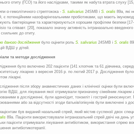
нього отиту (ГСО) та його наслідками, такими як набута втрата слуху [15,
ипи α-гемолітичного стрептокока -
S. salivari­us
24SMB і
S. oralis
89a, які 
, є потенційними назофарінгеальними пробіотиками, що мають імуномоду
кують бактеріоцини та характеризуються хорошим профілем безпеки [17-
isio та співавт. [20], показало значну активність інтраназально введеног
, схильних до отиту.
 даного дослідження
було оцінити роль
S. salivarius
24SMB і
S. oralis
89
цій ВДШ у дітей.
іали та методи дослідження
лідження було включено 202 пацієнти (141 хлопчик та 61 дівчинка, середній 
рситетську лікарню з вересня 2016 р. по лютий 2017 р. Дослідження бул
етом лікарні.
слідження після збору анамнестичних даних і клінічної оцінки були вклю
огію ВДШ, для лікування якої отримували призначену сімейним лікарем 
зованими в дослідженні, були аденоїдит, тонзиліт і гострий риносинусит.
рюваннями або за відсутності згоди батьків/опікунів були виключені з до
пацієнтам був виданий назальний спрей, який містив суспензії двох спец
alis
89a. Пацієнти використовували інтраназальний спрей двічі на день уп
ьки пацієнти отримували лікування антибіотиком, використання спрею во
шення антибіотикотерапії.