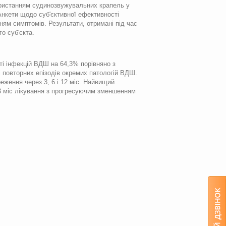
ористанням судинозвужувальних крапель у
Анкети щодо суб'єктивної ефективності
нням симптомів. Результати, отримані під час
о суб'єкта.
ті інфекцій ВДШ на 64,3% порівняно з
ті повторних епізодів окремих патологій ВДШ.
еження через 3, 6 і 12 міс. Найвищий
3 міс лікування з прогресуючим зменшенням