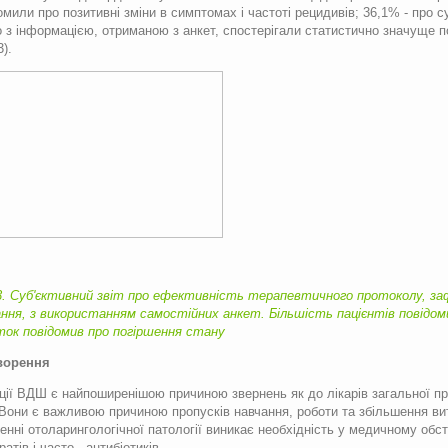
омили про позитивні зміни в симптомах і частоті рецидивів; 36,1% - про с
о з інформацією, отриманою з анкет, спостерігали статистично значуще п
3).
3. Суб'єктивний звіт про ефективність терапевтичного протоколу, заф
ання, з використанням самостійних анкет. Більшість пацієнтів повідо
ток повідомив про погіршення стану
ворення
ції ВДШ є найпоширенішою причиною звернень як до лікарів загальної пра
. Вони є важливою причиною пропусків навчання, роботи та збільшення вит
енні отоларингологічної патології виникає необхідність у медичному об
атів і часто - антибіотиків.