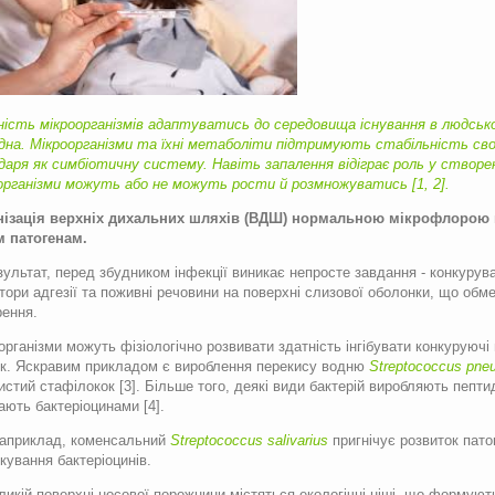
ість мікроорганізмів адаптуватись до середовища існування в людському
дна. Мікроорганізми та їхні метаболіти підтримують стабільність сво
даря як сим­біотичну систему. Навіть запалення відіграє роль у створе
організми можуть або не можуть рости й розмножуватись [1, 2].
нізація верхніх дихальних шляхів (ВДШ) нормальною мікрофлорою 
 патогенам.
зультат, перед збудником інфекції виникає непросте завдання - конкуру
тори адгезії та поживні речовини на поверхні слизової оболонки, що обм
ення.
організми можуть фізіологічно розвивати здатність інгібувати конкуруюч
к. Яскравим прикладом є вироблення перекису водню
Streptococcus
pne
истий стафілокок [3]. Більше того, деякі види бактерій виробляють пепти
ають бактеріоцинами [4].
наприклад, коменсальний
Streptococcus
salivarius
пригнічує розвиток пат
кування бактеріоцинів.
ликій поверхні носової порожнини містяться екологічні ніші, що формую