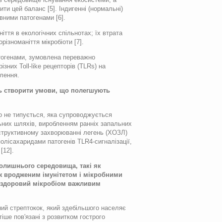
ти цей баланс [5]. Індигенні (нормальні)
вними патогенами [6].
іття в екологічних спільнотах; їх втрата
різноманіття мікробіоти [7].
атогенами, зумовлена переважно
них Toll-like рецепторів (TLRs) на
алення.
ть створити умови, що полегшують
о не типується, яка супроводжується
ьних шляхів, виробленням ранніх запальних
обструктивному захворюванні легень (ХОЗЛ)
олісахаридами патогенів TLR4-сигналізації,
[12].
олишнього середовища, такі як
ж вродженим імунітетом і мікробними
ь здоровий мікробіом важливим
ний стрептокок, який здебільшого населяє
іше пов'язані з розвитком гострого