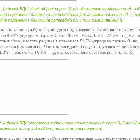
1. Інфекції ВДШ: дані, зібрані через 12 міс після початку лікування. A -
нтів порівняно з даними за попередній рік у тих самих пацієнтів. B - кі
нтів порівняно з даними за попередній рік у тих самих пацієнтів
гальна тенденція була підтверджена для кожного патологічного стану: від
вив 48,2% упродовж перших 3 міс, 29,5% - через 6 міс і 22,3% - під час о
тонзилітом, частота рецидивів становила 51,7% упродовж перших 3 міс, 23
очного спостереження. Частота рецидиву в пацієнтів, уражених риносин
21,3% - через 6 міс і 6,8% - під час остаточного спостереження (рис. 2).
2. Інфекції ВДШ протягом подальшого спостереження через 3, 6 та 12 м
огічного стану (аденоїдит, тонзиліт, риносинусит)
ьтати були підтверджені суб'єктивними анкетами щодо ефективності тера