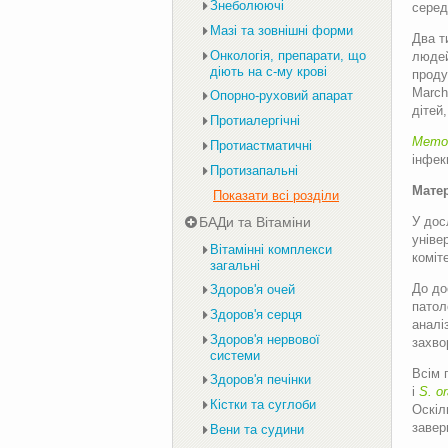
Знеболюючі
серед
Мазі та зовнішні форми
Два т
Онкологія, препарати, що
людей
діють на с-му крові
проду
March
Опорно-руховий апарат
дітей
Протиалергічні
Метою
Протиастматичні
інфек
Протизапальні
Матер
Показати всі розділи
У дос
БАДи та Вітаміни
уніве
Вітамінні комплекси
коміт
загальні
До до
Здоров'я очей
патол
Здоров'я серця
аналі
Здоров'я нервової
захво
системи
Всім 
Здоров'я печінки
і
S. or
Кістки та суглоби
Оскіл
завер
Вени та судини