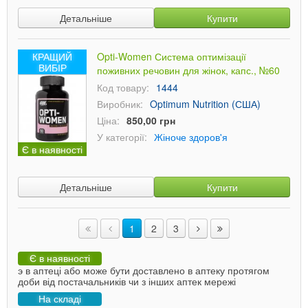
Детальніше
Купити
КРАЩИЙ
Opti-Women Система оптимізації
ВИБІР
поживних речовин для жінок, капс., №60
Код товару:
1444
Виробник:
Optimum Nutrition (США)
Ціна:
850,00 грн
У категорії:
Жіноче здоров'я
Є в наявності
Детальніше
Купити
1
2
3
Є в наявності
э в аптеці або може бути доставлено в аптеку протягом
доби від постачальників чи з інших аптек мережі
На складі