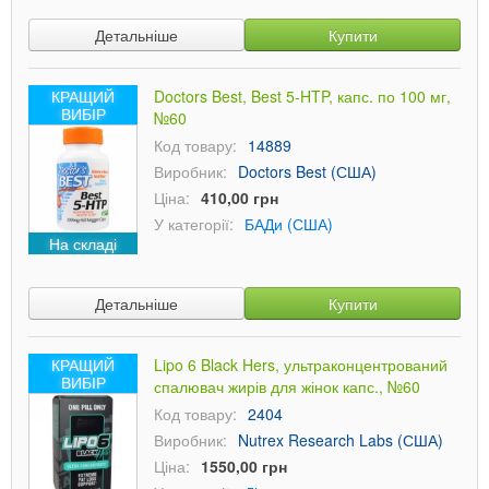
Детальніше
Купити
КРАЩИЙ
Doctors Best, Best 5-HTP, капс. по 100 мг,
ВИБІР
№60
Код товару:
14889
Виробник:
Doctors Best (США)
Ціна:
410,00 грн
У категорії:
БАДи (США)
На складі
Детальніше
Купити
КРАЩИЙ
Lipo 6 Black Hers, ультраконцентрований
ВИБІР
спалювач жирів для жінок капс., №60
Код товару:
2404
Виробник:
Nutrex Research Labs (США)
Ціна:
1550,00 грн