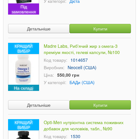
У категорії:
Дієта
Під
замовлення
Детальніше
Купити
КРАЩИЙ
Madre Labs, Риб'ячий жир з омега-3
ВИБІР
преміум якості, гелеві капсули, №100
Код товару:
1014657
Виробник:
Neocell (США)
Ціна:
550,00 грн
У категорії:
БАДи (США)
На складі
Детальніше
Купити
КРАЩИЙ
Opti-Men нутрієнтна система поживних
ВИБІР
добавок для чоловіків, табл., №90
Код товару:
1530