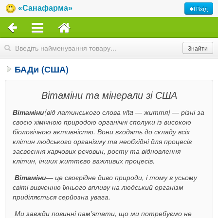
«Санафарма»
Вхід
БАДи (США)
Вітаміни та мінерали зі США
Вітаміни
(від латинського слова vita — життя) — різні за
своєю хімічною природою органічні сполуки із високою
біологічною активністю. Вони входять до складу всіх
клітин людського організму та необхідні для процесів
засвоєння харчових речовин, росту та відновлення
клітин, інших життєво важливих процесів.
Вітаміни
— це своєрідне диво природи, і тому в усьому
світі вивченню їхнього впливу на людський організм
приділяється серйозна увага.
Ми завжди повинні пам'ятати, що ми потребуємо не