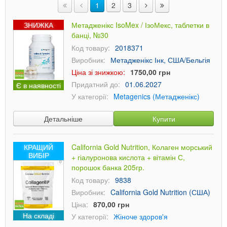
1
2
3
ЗНИЖКА
Метадженікс IsoMex / ІзоМекс, таблетки в
банці, №30
Код товару:
2018371
Виробник:
Метадженікс Інк, США/Бельгія
Ціна зі знижкою:
1750,00 грн
Придатний до:
01.06.2027
Є в наявності
У категорії:
Metagenics (Метадженікс)
Детальніше
Купити
КРАЩИЙ
California Gold Nutrition, Колаген морський
ВИБІР
+ гіалуронова кислота + вітамін С,
порошок банка 205гр.
Код товару:
9838
Виробник:
California Gold Nutrition (США)
Ціна:
870,00 грн
На складі
У категорії:
Жіноче здоров'я