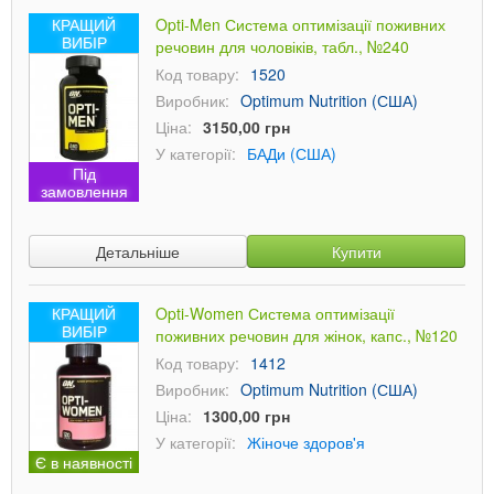
КРАЩИЙ
Opti-Men Система оптимізації поживних
ВИБІР
речовин для чоловіків, табл., №240
Код товару:
1520
Виробник:
Optimum Nutrition (США)
Ціна:
3150,00 грн
У категорії:
БАДи (США)
Під
замовлення
Детальніше
Купити
КРАЩИЙ
Opti-Women Система оптимізації
ВИБІР
поживних речовин для жінок, капс., №120
Код товару:
1412
Виробник:
Optimum Nutrition (США)
Ціна:
1300,00 грн
У категорії:
Жіноче здоров'я
Є в наявності