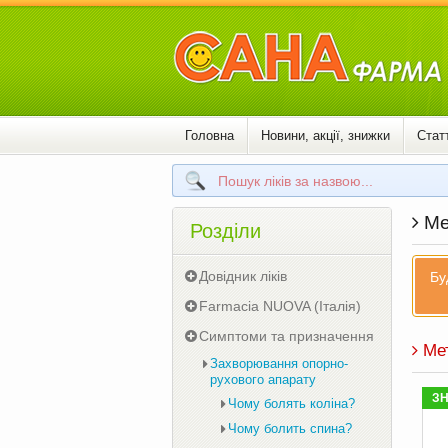
Головна
Новини, акції, знижки
Статт
Мет
Розділи
Довідник ліків
Бу
Farmacia NUOVA (Італія)
Симптоми та призначення
Мет
Захворювання опорно-
рухового апарату
З
Чому болять коліна?
Чому болить спина?