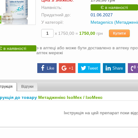
Ціна зі знижкою:
1750,00 грн
Наявність:
Є в наявності
Придатний до:
01.06.2027
У категорії:
Metagenics (Метаджені
х 1750,00 =
1750,00
грн
Купити
э в аптеці або може бути доставлено в аптеку про
Є в наявності
аптек мережі
Like
+1
Tweet
Share
струкція
Відгуки
трукція до товару
Метадженікс IsoMex / ІзоМекс
Інструкція на цей препарат поки відс