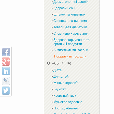
Дерматологічні засоби
Здоровий сон
Шлунок та кишечник
Сечостатева система
Товари для діабетиків
Спортивне харчування
Здорове харчування та
органічні продукти
Антигельмінтні засоби
Показати всі розділи
БАДи (США)
Дієта
Для дітей
Жіноче здоров'я
Імунітет
Кров'яний тиск
Мужское здоровье
Протидіабетичні