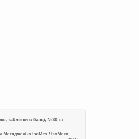
екс, таблетки в банці, №30
та
ля
Метадженікс IsoMex / ІзоМекс,