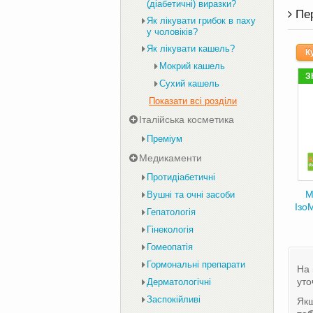
(діабетичні) виразки?
Пе
Як лікувати грибок в паху
у чоловіків?
Як лікувати кашель?
К
Мокрий кашель
З
Сухий кашель
Показати всі розділи
Італійська косметика
Преміум
Медикаменти
Протидіабетичні
М
Вушні та очні засоби
Ізо
Гепатологія
Гінекологія
Гомеопатія
Гормональні препарати
На 
уто
Дерматологічні
Заспокійливі
Якщ