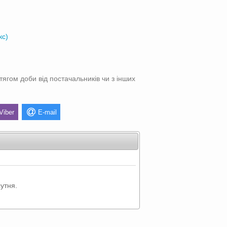
кс)
тягом доби від постачальників чи з інших
Viber
E-mail
утня.