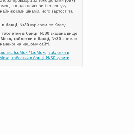
ратора-провізора за телефонами
(097)
рмацію щодо наявності та пошуку
найнижчими цінами, його вартості та
и в банці, №30
кур'єром по Києву.
, таблетки в банці, №30
вказана вище
оМекс, таблетки в банці, №30
«немає
значеної на нашому сайті.
енікс IsoMex / ІзоМекс, таблетки в
екс, таблетки в банці, №30 купити
.