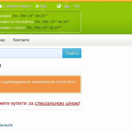
Створити акаунт
Вхід
Укр
Рус
працює:
Пн - Пт з 9°° до 21°°
аявок по телефону:
Пн - Пт з 9°° до 18°°
заявок з сайту:
Пн - Пт з 9°° до 18°°
нас
Контакти
Знайти
0
ля підтвердження замовлення після його
ожете купити за
спеціальною ціною
!
Бельгія