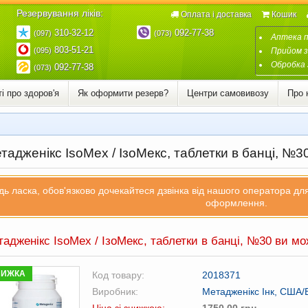
Резервування ліків:
Оплата і доставка
Кошик
310-32-12
092-77-38
(097)
(073)
Аптека 
803-51-21
(095)
Прийом з
Обробка 
092-77-38
(073)
і про здоров'я
Як оформити резерв?
Центри самовивозу
Про 
адженікс IsoMex / ІзоМекс, таблетки в банці, №3
дь ласка, обов'язково дочекайтеся дзвінка від нашого оператора д
оформлення.
адженікс IsoMex / ІзоМекс, таблетки в банці, №30 ви м
НИЖКА
Код товару:
2018371
Виробник:
Метадженікс Інк, США/