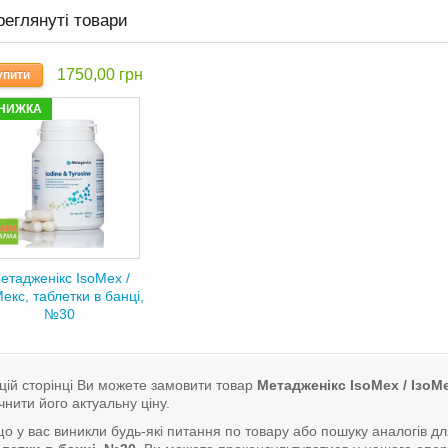
реглянуті товари
1750,00 грн
упити
НИЖКА
етадженікс IsoMex /
Мекс, таблетки в банці,
№30
цій сторінці Ви можете замовити товар
Метадженікс IsoMex / ІзоМ
чнити його актуальну ціну.
о у вас виникли будь-які питання по товару або пошуку аналогів д