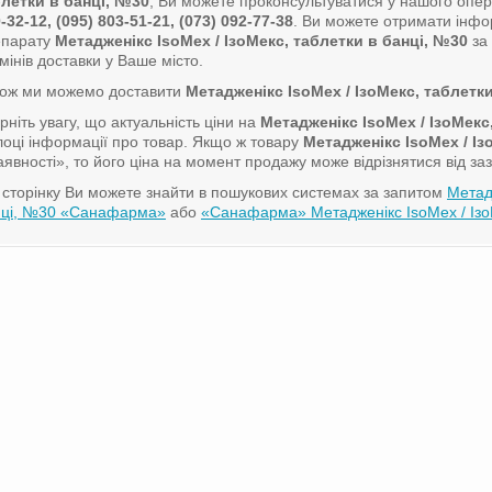
летки в банці, №30
, Ви можете проконсультуватися у нашого опе
-32-12, (095) 803-51-21, (073) 092-77-38
. Ви можете отримати інфо
епарату
Метадженікс IsoMex / ІзоМекс, таблетки в банці, №30
за 
мінів доставки у Ваше місто.
кож ми можемо доставити
Метадженікс IsoMex / ІзоМекс, таблетк
рніть увагу, що актуальність ціни на
Метадженікс IsoMex / ІзоМекс
лоці інформації про товар. Якщо ж товару
Метадженікс IsoMex / Із
аявності», то його ціна на момент продажу може відрізнятися від за
сторінку Ви можете знайти в пошукових системах за запитом
Метадж
нці, №30 «Санафарма»
або
«Санафарма» Метадженікс IsoMex / ІзоМ