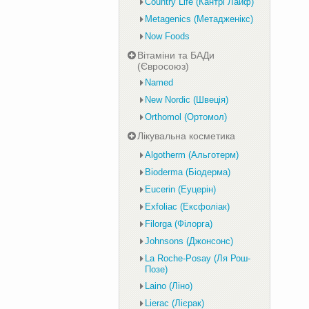
Country Life (Кантрі Лайф)
Metagenics (Метадженікс)
Now Foods
Вітаміни та БАДи
(Євросоюз)
Named
New Nordic (Швеція)
Orthomol (Ортомол)
Лікувальна косметика
Algotherm (Альготерм)
Bioderma (Біодерма)
Eucerin (Еуцерін)
Exfoliac (Ексфоліак)
Filorga (Філорга)
Johnsons (Джонсонс)
La Roche-Posay (Ля Рош-
Позе)
Laino (Ліно)
Lierac (Лієрак)