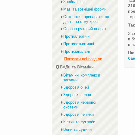
таб
Знеболюючі
310
Мазі та зовнішні форми
пр
тер
Онкологія, препарати, що
діють на с-му крові
Та
Опорно-руховий апарат
Зве
Протиалергічні
в б
Протиастматичні
в н
Протизапальні
Цю 
ба
Показати всі розділи
БАДи та Вітаміни
Вітамінні комплекси
загальні
Здоров'я очей
Здоров'я серця
Здоров'я нервової
системи
Здоров'я печінки
Кістки та суглоби
Вени та судини