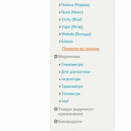
Noreva (Норева)
Nuxe (Нюкс)
Vichy (Віші)
Vigor (Вігор)
Weleda (Веледа)
Біокон
Показати всі розділи
Медтехніка
Глюкометри
Для діагностики
Інгалятори
Термометри
Тонометри
Інші
Товари медичного
призначення
Екопродукти