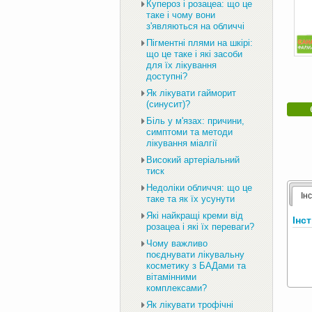
Купероз і розацеа: що це
таке і чому вони
з'являються на обличчі
Пігментні плями на шкірі:
що це таке і які засоби
для їх лікування
доступні?
Як лікувати гайморит
(синусит)?
Біль у м'язах: причини,
симптоми та методи
лікування міалгії
Високий артеріальний
тиск
Недоліки обличчя: що це
Ін
таке та як їх усунути
Які найкращі креми від
Інс
розацеа і які їх переваги?
Чому важливо
поєднувати лікувальну
косметику з БАДами та
вітамінними
комплексами?
Як лікувати трофічні