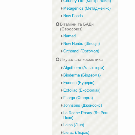
Country Life (Кантрі Лайф)
Metagenics (Метадженікс)
Now Foods
Вітаміни та БАДи
(Євросоюз)
Named
New Nordic (Швеція)
Orthomol (Ортомол)
Лікувальна косметика
Algotherm (Альготерм)
Bioderma (Біодерма)
Eucerin (Еуцерін)
Exfoliac (Ексфоліак)
Filorga (Філорга)
Johnsons (Джонсонс)
La Roche-Posay (Ля Рош-
Позе)
Laino (Ліно)
Lierac (Лієрак)