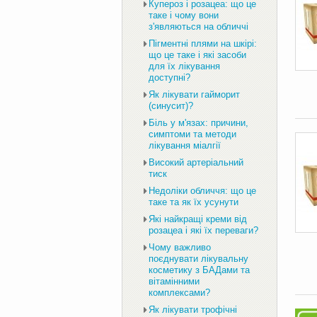
Купероз і розацеа: що це
таке і чому вони
з'являються на обличчі
Пігментні плями на шкірі:
що це таке і які засоби
для їх лікування
доступні?
Як лікувати гайморит
(синусит)?
Біль у м'язах: причини,
симптоми та методи
лікування міалгії
Високий артеріальний
тиск
Недоліки обличчя: що це
таке та як їх усунути
Які найкращі креми від
розацеа і які їх переваги?
Чому важливо
поєднувати лікувальну
косметику з БАДами та
вітамінними
комплексами?
Як лікувати трофічні