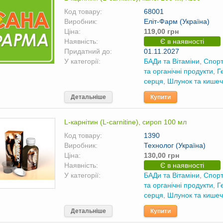
Код товару:
68001
Виробник:
Еліт-Фарм (Україна)
Ціна:
119,00 грн
Наявність:
Є в наявності
Придатний до:
01.11.2027
У категорії:
БАДи та Вітаміни
,
Спорт
та органічні продукти
,
Г
серця
,
Шлунок та кишеч
Детальніше
Купити
L-карнітин (L-carnitine), сироп 100 мл
Код товару:
1390
Виробник:
Технолог (Україна)
Ціна:
130,00 грн
Наявність:
Є в наявності
У категорії:
БАДи та Вітаміни
,
Спорт
та органічні продукти
,
Г
серця
,
Шлунок та кишеч
Детальніше
Купити