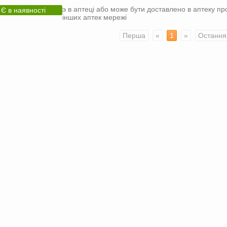
э в аптеці або може бути доставлено в аптеку пр
Є в наявності
інших аптек мережі
Перша
«
1
»
Остання