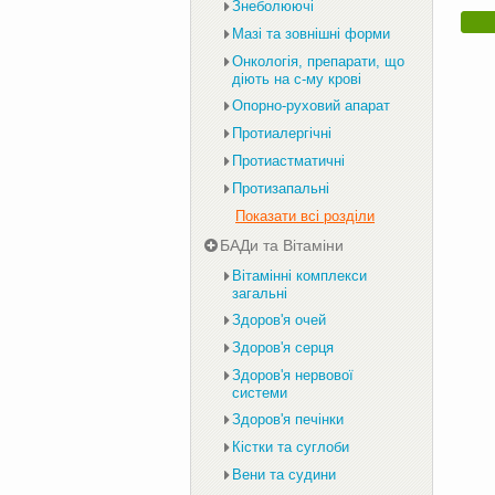
Знеболюючі
Мазі та зовнішні форми
Онкологія, препарати, що
діють на с-му крові
Опорно-руховий апарат
Протиалергічні
Протиастматичні
Протизапальні
Показати всі розділи
БАДи та Вітаміни
Вітамінні комплекси
загальні
Здоров'я очей
Здоров'я серця
Здоров'я нервової
системи
Здоров'я печінки
Кістки та суглоби
Вени та судини