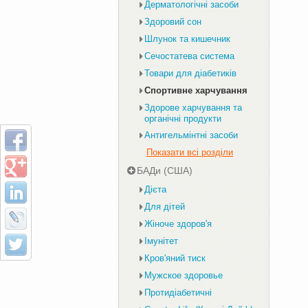
Дерматологічні засоби
Здоровий сон
Шлунок та кишечник
Сечостатева система
Товари для діабетиків
Спортивне харчування
Здорове харчування та
органічні продукти
Антигельмінтні засоби
Показати всі розділи
БАДи (США)
Дієта
Для дітей
Жіноче здоров'я
Імунітет
Кров'яний тиск
Мужское здоровье
Протидіабетичні