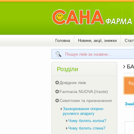
Головна
Новини, акції, знижки
Статт
БА
Розділи
Довідник ліків
Бу
Farmacia NUOVA (Італія)
Симптоми та призначення
Зна
Захворювання опорно-
рухового апарату
Чому болять коліна?
Чому болить спина?