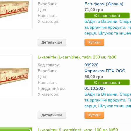
Виробник:
Еліт-ферм (Україна)
Ціна:
71,00 грн
Наявність:
Є в наявності
У категорії:
БАДи та Вітаміни
,
Спорт
та органічні продукти
,
Г
серця
,
Шлунок та кишеч
Детальніше
Купити
L-карнітін (L-carnitine), табл. 250 мг, №80
Код товару:
999220
Виробник:
Фармаком ПТФ ООО
Ціна:
96,00 грн
Наявність:
Є в наявності
Придатний до:
01.10.2027
У категорії:
БАДи та Вітаміни
,
Спорт
та органічні продукти
,
Г
серця
,
Шлунок та кишеч
Детальніше
Купити
L-карнітин (L-carnitine), капс. 100 мг, №50