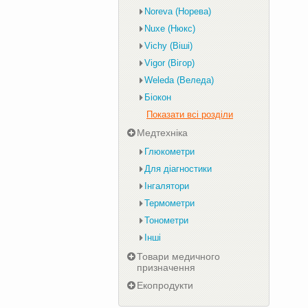
Noreva (Норева)
Nuxe (Нюкс)
Vichy (Віші)
Vigor (Вігор)
Weleda (Веледа)
Біокон
Показати всі розділи
Медтехніка
Глюкометри
Для діагностики
Інгалятори
Термометри
Тонометри
Інші
Товари медичного
призначення
Екопродукти