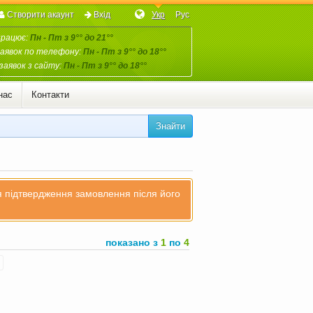
Створити акаунт
Вхід
Укр
Рус
працює:
Пн - Пт з 9°° до 21°°
аявок по телефону:
Пн - Пт з 9°° до 18°°
заявок з сайту:
Пн - Пт з 9°° до 18°°
нас
Контакти
Знайти
ля підтвердження замовлення після його
показано з
1
по
4