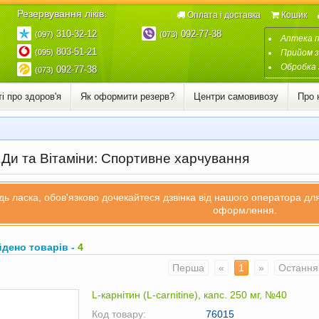
Резервування ліків:
Оплата і доставка
Кошик
310-32-12
092-77-38
(097)
(073)
Аптека 
803-51-21
(095)
Прийом з
Обробка 
092-77-38
(073)
і про здоров'я
Як оформити резерв?
Центри самовивозу
Про 
Ди та Вітаміни: Спортивне харчування
дь ласка, обов'язково дочекайтеся дзвінка від нашого оператора д
оформлення.
йдено товарів -
4
Перша
«
1
»
Остання
L-карнітин (L-carnitine), капс. 250 мг, №40
Код товару:
76015