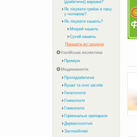
(діабетичні) виразки?
Як лікувати грибок в паху
у чоловіків?
Як лікувати кашель?
Мокрий кашель
Сухий кашель
Показати всі розділи
Італійська косметика
Преміум
Медикаменти
Протидіабетичні
Вушні та очні засоби
Гепатологія
Гінекологія
Гомеопатія
Гормональні препарати
Дерматологічні
Заспокійливі