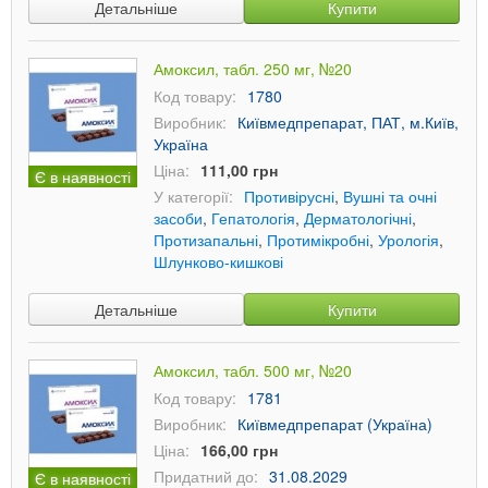
Детальніше
Купити
Амоксил, табл. 250 мг, №20
Код товару:
1780
Виробник:
Київмедпрепарат, ПАТ, м.Київ,
Україна
Ціна:
111,00 грн
Є в наявності
У категорії:
Противірусні
,
Вушні та очні
засоби
,
Гепатологія
,
Дерматологічні
,
Протизапальні
,
Протимікробні
,
Урологія
,
Шлунково-кишкові
Детальніше
Купити
Амоксил, табл. 500 мг, №20
Код товару:
1781
Виробник:
Київмедпрепарат (Україна)
Ціна:
166,00 грн
Придатний до:
31.08.2029
Є в наявності