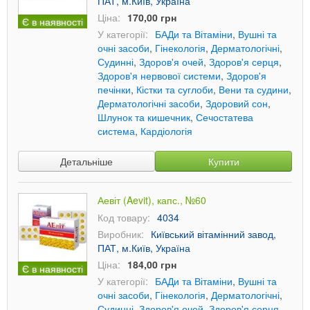
ПАТ, м.Київ, Україна
Ціна:
170,00 грн
Є в наявності
У категорії:
БАДи та Вітаміни
,
Вушні та
очні засоби
,
Гінекологія
,
Дерматологічні
,
Судинні
,
Здоров'я очей
,
Здоров'я серця
,
Здоров'я нервової системи
,
Здоров'я
печінки
,
Кістки та суглоби
,
Вени та судини
,
Дерматологічні засоби
,
Здоровий сон
,
Шлунок та кишечник
,
Сечостатева
система
,
Кардіологія
Детальніше
Купити
Аевіт (Aevit), капс., №60
Код товару:
4034
Виробник:
Київський вітамінний завод,
ПАТ, м.Київ, Україна
Ціна:
184,00 грн
Є в наявності
У категорії:
БАДи та Вітаміни
,
Вушні та
очні засоби
,
Гінекологія
,
Дерматологічні
,
Судинні
,
Здоров'я очей
,
Здоров'я серця
,