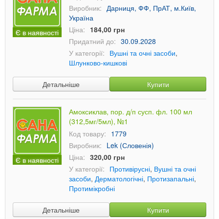
Виробник:
Дарниця, ФФ, ПрАТ, м.Київ,
Україна
Ціна:
184,00 грн
Є в наявності
Придатний до:
30.09.2028
У категорії:
Вушні та очні засоби
,
Шлунково-кишкові
Детальніше
Купити
Амоксиклав, пор. д/п сусп. фл. 100 мл
(312,5мг/5мл), №1
Код товару:
1779
Виробник:
Lek (Словенія)
Ціна:
320,00 грн
Є в наявності
У категорії:
Противірусні
,
Вушні та очні
засоби
,
Дерматологічні
,
Протизапальні
,
Протимікробні
Детальніше
Купити