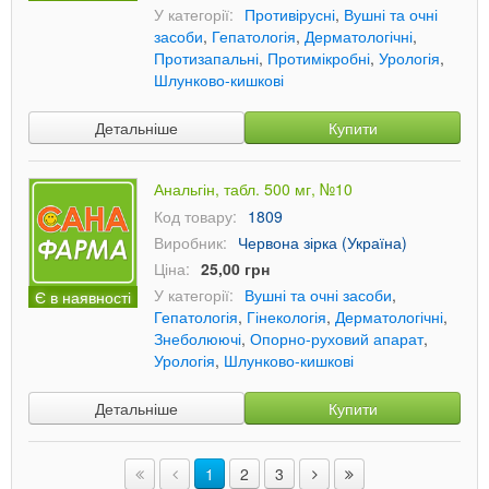
У категорії:
Противірусні
,
Вушні та очні
засоби
,
Гепатологія
,
Дерматологічні
,
Протизапальні
,
Протимікробні
,
Урологія
,
Шлунково-кишкові
Детальніше
Купити
Анальгін, табл. 500 мг, №10
Код товару:
1809
Виробник:
Червона зірка (Україна)
Ціна:
25,00 грн
У категорії:
Вушні та очні засоби
,
Є в наявності
Гепатологія
,
Гінекологія
,
Дерматологічні
,
Знеболюючі
,
Опорно-руховий апарат
,
Урологія
,
Шлунково-кишкові
Детальніше
Купити
1
2
3