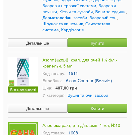
Здоров'я нервової системи
,
Здоров'я
печінки
,
Кістки та суглоби
,
Вени та судини
,
Дерматологічні засоби
,
Здоровий сон
,
Шлунок та кишечник
,
Сечостатева
система
,
Кардіологія
Детальніше
Купити
Азопт (azopt), крап. для очей 1% фл.-
крапельн. 5 мл
Код товару:
1511
Виробник:
Alcon-Coureur (Бельгія)
Ціна:
407,00 грн
Є в наявності
У категорії:
Вушні та очні засоби
Детальніше
Купити
Алое екстракт, р-н д/ін. амп. 1 мл, №10
Код товару:
1608