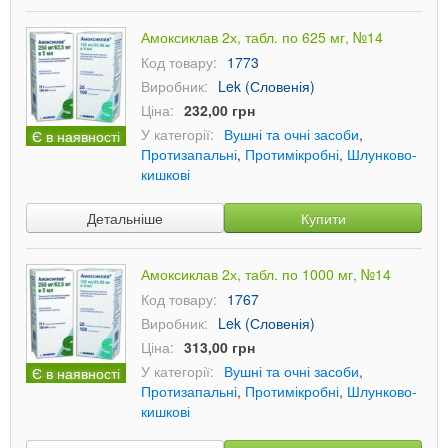
Амоксиклав 2х, табл. по 625 мг, №14
Код товару:
1773
Виробник:
Lek (Словенія)
Ціна:
232,00 грн
У категорії:
Вушні та очні засоби
,
Є в наявності
Протизапальні
,
Протимікробні
,
Шлунково-
кишкові
Детальніше
Купити
Амоксиклав 2х, табл. по 1000 мг, №14
Код товару:
1767
Виробник:
Lek (Словенія)
Ціна:
313,00 грн
У категорії:
Вушні та очні засоби
,
Є в наявності
Протизапальні
,
Протимікробні
,
Шлунково-
кишкові