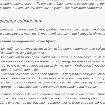
влення типу алергену. Комплексна діагностика захворювання до
морит, а й визначити найбільш ефективне лікування патології.
кування гаймориту
ктивність лікування безпосередньо залежить від правильної діа
и захворювань можуть бути настільки різні, що і способи лікува
кування захворювання може бути:
пункційним (застосовується для видалення патологічного вміст
гнійного вмісту пазух носа,
беспункціоним або промивання пазух носа за допомогою ЯМИК-
промивання носової порожнини по Проетцу, промивання пазух 
хірургічним, яке застосовується для усунення деформації носов
носа (поліпів), аденоїдів.
У складі комплексної терапії запалення пазух застосовуються а
протизапальні засоби. Також широко використовуються фізіопро
магнітолазерна терапія, інгаляції та ін. На початковому етапі 
формі, найчастіше застосовується консервативна терапія.
о протягом 2-3 діб медикаментозна терапія не дає позитивних
іршується, то в цьому випадку, лікар приймає рішення зробити п
адне втручання, що має ряд протипоказань. Воно вимагає відповідн