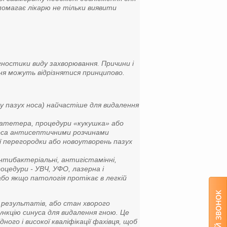
помагає лікарю не тільки виявити
гностики виду захворювання. Причини і
ння можуть відрізнятися принципово.
у пазух носа) найчастіше для видалення
катетера, процедури «кукушка» або
носа антисептичними розчинами
ої перегородки або новоутворень пазух
нтибактеріальні, антигістамінні,
цедури - УВЧ, УФО, лазерна і
або якщо патологія протікає в легкій
 результатів, або стан хворого
ункцію синуса для видалення гною. Це
ого і високої кваліфікації фахівця, щоб