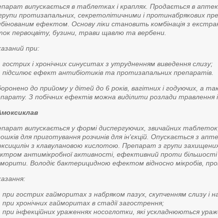
парат випускається в таблетках і краплях. Продається в аптек
групи протизапальних, секретолітичними і протинабрякових пр
бінованим ефектом. Основу ліки становить комбінація з екстракт
ток первоцвіту, бузини, трави щавлю та вербени.
азаний при:
гострих і хронічних синуситах з утрудненням виведення слизу;
підсилює ефект антибіотиків та протизапальних препаратів.
оронено до прийому у дітей до 6 років, вагітних і годуючих, а т
парату. З побічних ефектів можна виділити розлади травлення і 
 Амоксиклав
парат випускається у формі диспергуючих, звичайних таблеток,
ошків для приготування розчинів для ін'єкцій. Опускається з апте
ксицилін з клавулановою кислотою. Препарат з групи захищених
ктром антимікробної активності, ефективний проти більшості 
морити. Володіє бактерицидною ефектом відносно мікробів, пров
азання:
при гострих гайморитах з набряком пазух, скупченням слизу і на
при хронічних гайморитах в стадії загострення;
при інфекційних ураженнях носоглотки, які ускладнюються ура