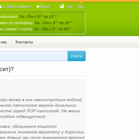
Создать аккаунт
Вход
Укр
Рус
работает:
Пн - Пт с 9°° до 21°°
явок по телефону:
Пн - Пт с 9°° до 18°°
а заявок с сайта:
Пн - Пт с 9°° до 18°°
 нас
Контакты
Найти
сит)?
при якому в них накопичується гнійний
реною патологією верхніх дихальних
реністю серед ЛОР-патологій. Не менш
постійно підвищується.
вка, збільшення кількості
загальне зниження імунітету у дорослих і
з деякий час після перенесеної вірусної