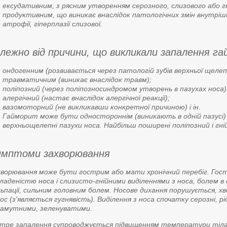
ексудативним, з рясним утворенням серозного, слизового або гн
продуктивним, що виникає внаслідок патологічних змін внутрішн
атрофії, гіперплазії слизової.
лежно від причини, що викликали запалення г
ондогенним (розвивається через патологій зубів верхньої щелеп
травматичним (виникає внаслідок травм);
поліпозний (через поліпозносиндромом утворень в пазухах носа)
алергічний (настає внаслідок алергічної реакції);
вазомоторний (не викликавши конкретної причиною) і ін.
Гайморит може бути одностороннім (виникають в одній пазусі) 
верхньощелепні пазухи носа. Найбільш поширені поліпозний і гн
мптоми захворювання
ворювання може бути гострим або мати хронічний перебіг. Гос
ладеністю носа і слизисто-гнійними виділеннями з носа, болем в
ьпації, сильним головним болем. Носове дихання порушується, х
ос (з'являється гугнявість). Виділення з носа спочатку серозні, р
ламутними, зеленуватими.
тре запалення супроводжується підвищенням температури тіла з