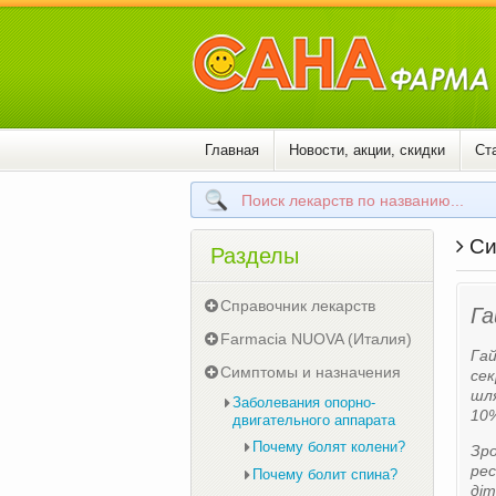
Главная
Новости, акции, скидки
Ст
Си
Разделы
Справочник лекарств
Г
Farmacia NUOVA (Италия)
Гай
Симптомы и назначения
сек
шля
Заболевания опорно-
10%
двигательного аппарата
Почему болят колени?
Зро
рес
Почему болит спина?
діт