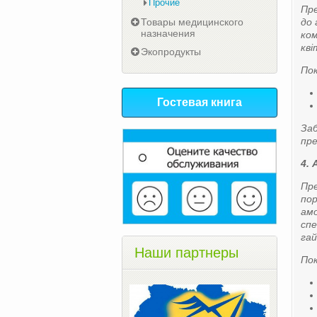
Прочие
Пре
Товары медицинского
до 
назначения
ком
кві
Экопродукты
Пок
Гостевая книга
Заб
пре
4.
Пре
пор
амо
спе
гай
Наши партнеры
Пок