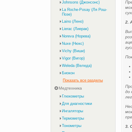
Пре
Johnsons (Джонсонс)
мож
La Roche-Posay (Ля Рош-
сух
Позе)
Laino (Лено)
2. 
Lierac (Лиерак)
Вип
Noreva (Норева)
роз
аце
Nuxe (Нюкс)
гус
Vichy (Виши)
Пок
Vigor (Вигор)
Weleda (Веледа)
Биокон
Показать все разделы
Про
Медтехника
до 
Глюкометры
лег
Для диагностики
Нес
Ингаляторы
мож
пре
Термометры
Тонометры
3.