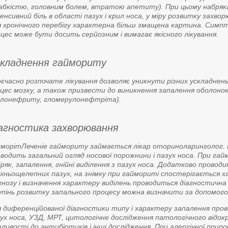
абкістю, головним болем, втратою апетиту). При цьому набрякаю
енсивний біль в області пазух і крил носа, у міру розвитку захво
 хронічного перебігу характерна більш змащена картина. Симп
цес може бути досить серйозним і вимагає якісного лікування.
кладнення гаймориту
єчасно розпочате лікування дозволяє уникнути різних ускладнень
цес мозку, а також призвести до виникнення запалення оболонок
ієлонефриту, гломерулонефтріта).
агностика захворювання
морітЛеченіе гаймориту займається лікар оториноларинголог. На
водить загальний огляд носової порожнини і пазух носа. При га
ряк, запалення, гнійні виділення з пазух носа. Додатково прово
хньощелепних пазух, на знімку при гаймориті спостерігається 
гнозу і визначення характеру виділень проводиться діагностична 
пінь розвитку запального процесу можна визначити за допомогою а
 диференційованої діагностики типу і характеру запалення прово
ух носа, УЗД, МРТ, цитологічне дослідження патологічного відок
ливості до антибіотиків і інші дослідження. При алергічної прир