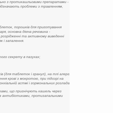
ільно з протикашльовими препаратами -
відзначають проблеми з травленням,
таблеток, порошків для приготування
аря, основна діюча речовина -
розрідженні та активному виведенні
к і запалення.
того секрету в пазухах;
 (для таблеток і гранул), на тлі алергії
ння крові з мокротою, при підозрі на
нхіальній астмі і гормональних розладах.
атами, що пригнічують кашель через
 з антибіотиками, протизапальними