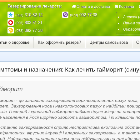
Резервирование лекарств:
Оплата и доставка
Корзина
310-32-12
092-77-38
(097)
(073)
Аптека 
803-51-21
(095)
Прием за
Обработк
092-77-38
(073)
атьи о здоровье
Как оформить резерв?
Центры самовывоза
О
мптомы и назначения: Как лечить гайморит (сину
айморит
морит - це запальне захворювання верхньощелепних пазух носа, 
рет. Захворювання носа і навколоносових пазух є найбільш поши
хів. Гострий і хронічний гайморит займає друге місце за поши
 населення в Росії щорічно хворіють гайморитом, і їх кількість 
станню захворюваності сприяє несприятлива екологічна обстано
піраторних, вірусних інфекції і алергічних захворювань, а також 
ей. Найчастіше запалення пазух носа відбувається на тлі або чере