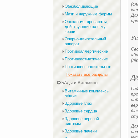
(сл
Обезболивающие
інт
Мази и наружные формы
Для
про
Онкология, препараты,
действующие на с-му
крови
Ус
Опорно-двигательный
аппарат
Сво
Противоаллергические
абс
Противоастматические
(п
Противовоспалительные
Показать все разделы
Ді
БАДы и Витамины
Гай
Витаминные комплексы
про
общие
наб
Здоровье глаз
вер
діа
Здоровье сердца
сту
Здоровье нервной
системы
Для
Здоровье печени
паз
чут