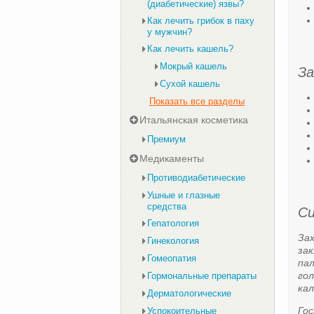
(диабетические) язвы?
Как лечить грибок в паху
у мужчин?
Как лечить кашель?
Мокрый кашель
За
Сухой кашель
Показать все разделы
Итальянская косметика
Премиум
Медикаменты
Противодиабетические
Ушные и глазные
средства
Си
Гепатология
Зах
Гинекология
зак
Гомеопатия
пал
гол
Гормональные препараты
ка
Дерматологические
Гос
Успокоительные