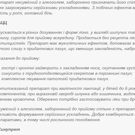
парат несумісний з алкоголем, заборонено призначать його сп
е загрожувати серйозними ускладненнями. З побічних ефектів 
ість у роті, головний біль.
АЦЦ
ускається в різних дозуваннях і формі лонг, у вигляді шипучих 
чину, сиропів для прийому всередину. Продається без рецепта лік
тилцистеїн. Препарат має муколітичних ефектом, допомагає в 
того слизу з придаткових пазух, що зменшує закладеність, набря
азання до прийому:
гострі і хронічні гайморити з закладенням носа, скупченням гус
синусити з трудноотделяющейся секретом в порожнині пазух;
комплексне лікування патологій придаткових пазух.
типоказаний препарат при вагітності лактації, у дітей до 6 років
компонентів, при виразковій хворобі шлунка або кишечника, виділе
енева кровотеча. Обережно потрібно застосовувати ліки при бро
умісний з алкоголем, заборонений до прийому спільно з препар
ливість формування серйозних ускладнень. Добре комбінується
паратами, в тому числі рослинного походження.
 Синупрет