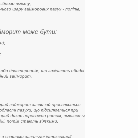
ійного вмісту;
ього шару гайморових пазух - поліпів,
айморит може бути:
и);
;
або двостороннім, що зачіпають обидві
ійний гайморит.
трий гайморит зазвичай проявляється
 області пазухи, що підсилюється при
ворий дихає переважно ротом, змінюється
ідкі, потім стають в'язкими,
 явищами загальної інтоксикації