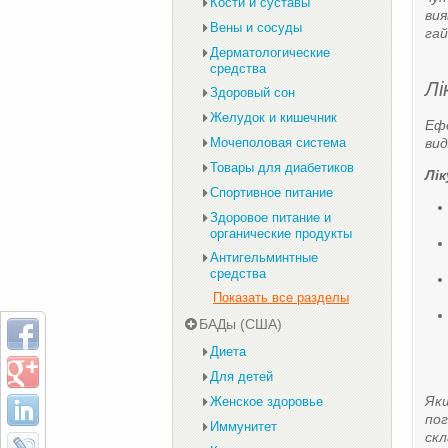
Кости и суставы
вия
Вены и сосуды
гай
Дерматологические
средства
Лі
Здоровый сон
Желудок и кишечник
Ефе
Мочеполовая система
вид
Товары для диабетиков
Лі
Спортивное питание
Здоровое питание и
органические продукты
Антигельминтные
средства
Показать все разделы
БАДы (США)
Диета
Для детей
Якщ
Женское здоровье
пог
Иммунитет
скл