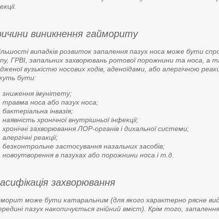
екції.
ичини виникнення гаймориту
ільшості випадків розвиток запалення пазух носа може бути спро
пу, ГРВІ, запальних захворювань ротової порожнини та носа, а 
дженої вузькістю носових ходів, аденоїдами, або алергічною реа
жуть бути:
зниження імунітету;
травма носа або пазух носа;
бактеріальна інвазія;
наявність хронічної внутрішньої інфекції;
хронічні захворювання ЛОР-органів і дихальної системи;
алергічні реакції;
безконтрольне застосування назальних засобів;
новоутворення в пазухах або порожнини носа і т.д.
асифікація захворювання
морит може бути катаральним (для якого характерно рясне виді
ередині пазух накопичується гнійний вміст). Крім того, запаленн