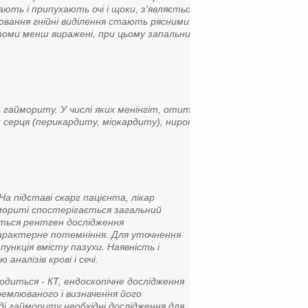
ть і припухають очі і щоки, з'являється
рювання гнійні виділення стають рясними.
томи менш виражені, при цьому запальний
 гаймориту. У числі яких менінгіт, отит,
 серця (перикардиту, міокардиту), нирок
 підставі скарг пацієнта, лікар
ймориті спостерігається загальний
диться рентген дослідження
характерне потемніння. Для уточнення
пункція вмісту пазухи. Наявність і
налізів крові і сечі.
диться - КТ, ендоскопічне дослідження
ремлюваного і визначення його
оді гаймориту необхідні дослідження для