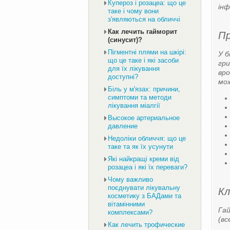
Купероз і розацеа: що це
інф
таке і чому вони
з'являються на обличчі
Как лечить гайморит
Пр
(синусит)?
Пігментні плями на шкірі:
У б
що це таке і які засоби
гри
для їх лікування
вро
доступні?
мо
Біль у м'язах: причини,
симптоми та методи
лікування міалгії
Высокое артериальное
давление
Недоліки обличчя: що це
таке та як їх усунути
Які найкращі креми від
розацеа і які їх переваги?
Чому важливо
поєднувати лікувальну
Кл
косметику з БАДами та
вітамінними
Гай
комплексами?
(вс
Как лечить трофические