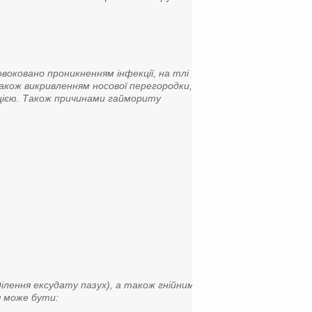
воковано проникненням інфекції, на тлі
також викривленням носової перегородки,
кцією. Також причинами гаймориту
лення ексудату пазух), а також гнійним
я може бути: