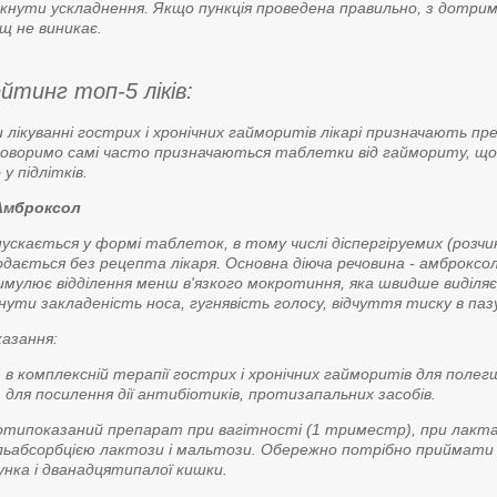
кнути ускладнення. Якщо пункція проведена правильно, з дотрима
щ не виникає.
йтинг топ-5 ліків:
 лікуванні гострих і хронічних гайморитів лікарі призначають п
оворимо самі часто призначаються таблетки від гаймориту, що
 у підлітків.
 Амброксол
ускається у формі таблеток, в тому числі діспергіруемих (розчинни
дається без рецепта лікаря. Основна діюча речовина - амброкс
мулює відділення менш в'язкого мокротиння, яка швидше виділя
нути закладеність носа, гугнявість голосу, відчуття тиску в паз
азання:
в комплексній терапії гострих і хронічних гайморитів для полег
для посилення дії антибіотиків, протизапальних засобів.
типоказаний препарат при вагітності (1 триместр), при лактації 
ьабсорбцією лактози і мальтози. Обережно потрібно приймати пр
нка і дванадцятипалої кишки.