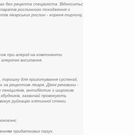
ах без рецепта спеціаліста. Відноситься
епаратів рослинного походження з
ів лікарських рослин - кореня тирличу,
акож при алергії на компоненти
алергічні висипання.
 порошку для приготування суспензії,
к за рецептом лікаря. Діючі речовини -
 пеніцилінів, антибіотик з широким
збудників, зазвичай провокують
окує руйнацію клітинної стінки.
гноєнні;
женням придаткових пазух.