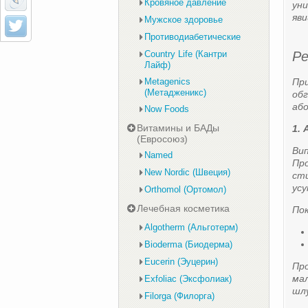
Кровяное давление
уни
яви
Мужское здоровье
Противодиабетические
Country Life (Кантри
Ре
Лайф)
Metagenics
При
(Метадженикс)
обг
або
Now Foods
Витамины и БАДы
1.
(Евросоюз)
Вип
Named
Про
New Nordic (Швеция)
сти
усу
Orthomol (Ортомол)
Лечебная косметика
Пок
Algotherm (Альготерм)
Bioderma (Биодерма)
Eucerin (Эуцерин)
Про
мал
Exfoliac (Эксфолиак)
шлу
Filorga (Филорга)