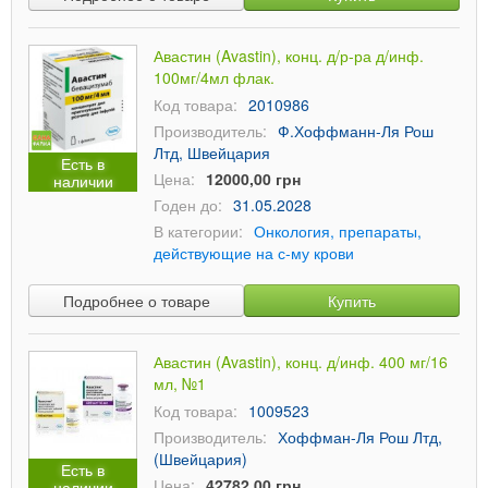
Авастин (Avastin), конц. д/р-ра д/инф.
100мг/4мл флак.
Код товара:
2010986
Производитель:
Ф.Хоффманн-Ля Рош
Лтд, Швейцария
Есть в
Цена:
12000,00 грн
наличии
Годен до:
31.05.2028
В категории:
Онкология, препараты,
действующие на с-му крови
Подробнее о товаре
Купить
Авастин (Avastin), конц. д/инф. 400 мг/16
мл, №1
Код товара:
1009523
Производитель:
Хоффман-Ля Рош Лтд,
(Швейцария)
Есть в
Цена:
42782,00 грн
наличии