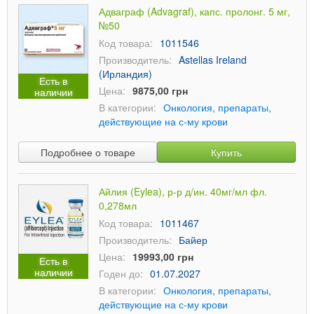
Адваграф (Advagraf), капс. пролонг. 5 мг,
№50
Код товара:
1011546
Производитель:
Astellas Ireland
(Ирландия)
Есть в
Цена:
9875,00 грн
наличии
В категории:
Онкология, препараты,
действующие на с-му крови
Подробнее о товаре
Купить
Айлия (Eylea), р-р д/ин. 40мг/мл фл.
0,278мл
Код товара:
1011467
Производитель:
Байер
Цена:
19993,00 грн
Есть в
наличии
Годен до:
01.07.2027
В категории:
Онкология, препараты,
действующие на с-му крови