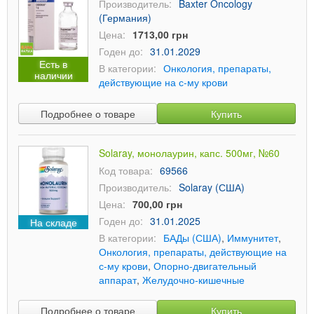
Производитель:
Baxter Oncology
(Германия)
Цена:
1713,00 грн
Годен до:
31.01.2029
Есть в
В категории:
Онкология, препараты,
наличии
действующие на с-му крови
Подробнее о товаре
Купить
Solaray, монолаурин, капс. 500мг, №60
Код товара:
69566
Производитель:
Solaray (США)
Цена:
700,00 грн
Годен до:
31.01.2025
На складе
В категории:
БАДы (США)
,
Иммунитет
,
Онкология, препараты, действующие на
с-му крови
,
Опорно-двигательный
аппарат
,
Желудочно-кишечные
Подробнее о товаре
Купить