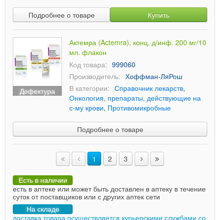
Подробнее о товаре
Купить
Актемра (Actemra), конц. д/инф. 200 мг/10
мл. флакон
Код товара:
999060
Производитель:
Хоффман-ЛяРош
В категории:
Справочник лекарств
,
Дефектура
Онкология, препараты, действующие на
с-му крови
,
Противомикробные
Подробнее о товаре
1
2
3
Есть в наличии
есть в аптеке или может быть доставлен в аптеку в течение
суток от поставщиков или с других аптек сети
На складе
доставка товара осуществляется курьерскими службами со