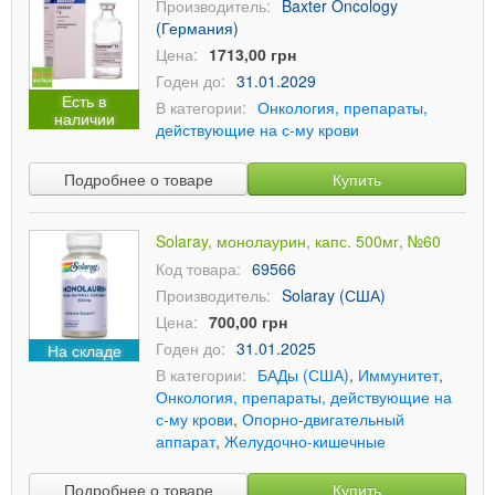
Производитель:
Baxter Oncology
(Германия)
Цена:
1713,00 грн
Годен до:
31.01.2029
Есть в
В категории:
Онкология, препараты,
наличии
действующие на с-му крови
Подробнее о товаре
Купить
Solaray, монолаурин, капс. 500мг, №60
Код товара:
69566
Производитель:
Solaray (США)
Цена:
700,00 грн
Годен до:
31.01.2025
На складе
В категории:
БАДы (США)
,
Иммунитет
,
Онкология, препараты, действующие на
с-му крови
,
Опорно-двигательный
аппарат
,
Желудочно-кишечные
Подробнее о товаре
Купить