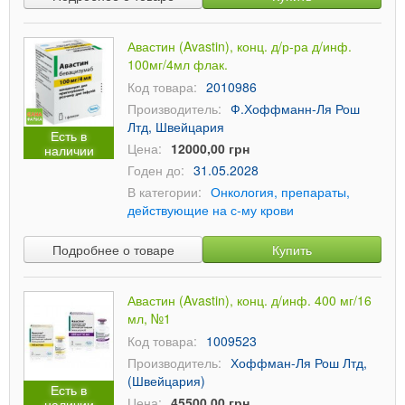
Авастин (Avastin), конц. д/р-ра д/инф.
100мг/4мл флак.
Код товара:
2010986
Производитель:
Ф.Хоффманн-Ля Рош
Лтд, Швейцария
Есть в
Цена:
12000,00 грн
наличии
Годен до:
31.05.2028
В категории:
Онкология, препараты,
действующие на с-му крови
Подробнее о товаре
Купить
Авастин (Avastin), конц. д/инф. 400 мг/16
мл, №1
Код товара:
1009523
Производитель:
Хоффман-Ля Рош Лтд,
(Швейцария)
Есть в
Цена:
45500,00 грн
наличии