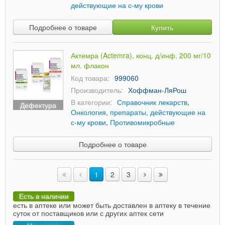
действующие на с-му крови
Подробнее о товаре
Купить
Актемра (Actemra), конц. д/инф. 200 мг/10
мл. флакон
Код товара:
999060
Производитель:
Хоффман-ЛяРош
В категории:
Справочник лекарств
,
Дефектура
Онкология, препараты, действующие на
с-му крови
,
Противомикробные
Подробнее о товаре
1
2
3
Есть в наличии
есть в аптеке или может быть доставлен в аптеку в течение
суток от поставщиков или с других аптек сети