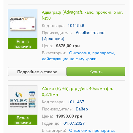
Адваграф (Advagraf), капс. пролонг. 5 мг,
№50
Код товара:
1011546
Производитель:
Astellas Ireland
(Ирландия)
Есть в
Цена:
9875,00 грн
наличии
В категории:
Онкология, препараты,
действующие на с-му крови
Подробнее о товаре
Купить
Айлия (Eylea), р-р д/ин. 40мг/мл фл.
0,278мл
Код товара:
1011467
Производитель:
Байер
Цена:
19993,00 грн
Есть в
наличии
Годен до:
01.07.2027
В категории:
Онкология, препараты,