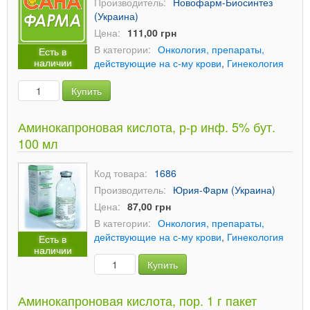
Производитель:
Новофарм-Биосинтез
(Украина)
Цена:
111,00 грн
В категории:
Онкология, препараты,
Есть в
наличии
действующие на с-му крови
,
Гинекология
Купить
Аминокапроновая кислота, р-р инф. 5% бут.
100 мл
Код товара:
1686
Производитель:
Юрия-Фарм (Украина)
Цена:
87,00 грн
В категории:
Онкология, препараты,
действующие на с-му крови
,
Гинекология
Есть в
наличии
Купить
Аминокапроновая кислота, пор. 1 г пакет