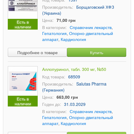
Производитель:
Борщаговский ХФЗ
(Украина)
Цена:
71,00 грн
Есть в
наличии
В категории:
Справочник лекарств
,
Гепатология
,
Опорно-двигательный
аппарат
,
Кардиология
Подробнее о товаре
Купить
Аллопуринол, табл. 300 мг, №50
Код товара:
68509
Производитель:
Salutas Pharma
(Германия)
Цена:
663,00 грн
Есть в
наличии
Годен до:
31.03.2029
В категории:
Справочник лекарств
,
Гепатология
,
Опорно-двигательный
аппарат
,
Кардиология