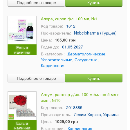
Подробнее о товаре
Купить
Алора, сироп фл. 100 мл, №1
Код товара:
1612
Производитель:
Nobelpharma (Турция)
Цена:
165,00 грн
Годен до:
01.05.2027
Есть в
наличии
В категории:
Дерматологические
,
Успокоительные
,
Сосудистые
,
Кардиология
Подробнее о товаре
Купить
Алтум, раствор д/ин. 100 мг/мл по 5 мл в
амп., №10
Код товара:
2018885
Производитель:
Лехим Харкив, Украина
Цена:
1029,00 грн
Есть в
наличии
В категории:
Кардиология