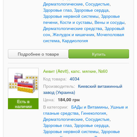
Дерматологические
,
Сосудистые
,
Здоровье глаз
,
Здоровье сердца
,
Здоровье нервной системы
,
Здоровье
печени
,
Кости и суставы
,
Вены и сосуды
,
Дерматологические средства
,
Здоровый
сон
,
Желудок и кишечник
,
Мочеполовая
система
,
Кардиология
Подробнее о товаре
Купить
Аевит (Aevit), капс. мягкие, №60
Код товара:
4034
Производитель:
Киевский витаминный
завод (Украина)
Цена:
184,00 грн
Есть в
наличии
В категории:
БАДы и Витамины
,
Ушные и
глазные средства
,
Гинекология
,
Дерматологические
,
Сосудистые
,
Здоровье глаз
,
Здоровье сердца
,
Здоровье нервной системы
,
Здоровье