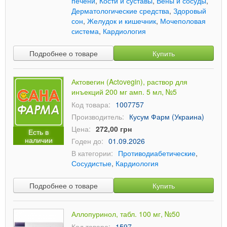
печени
,
Кости и суставы
,
Вены и сосуды
,
Дерматологические средства
,
Здоровый
сон
,
Желудок и кишечник
,
Мочеполовая
система
,
Кардиология
Подробнее о товаре
Купить
Актовегин (Actovegin), раствор для
инъекций 200 мг амп. 5 мл, №5
Код товара:
1007757
Производитель:
Кусум Фарм (Украина)
Цена:
272,00 грн
Есть в
наличии
Годен до:
01.09.2026
В категории:
Противодиабетические
,
Сосудистые
,
Кардиология
Подробнее о товаре
Купить
Аллопуринол, табл. 100 мг, №50
Код товара:
1597