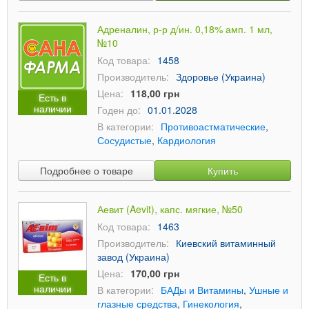
Адреналин, р-р д/ин. 0,18% амп. 1 мл,
№10
Код товара:
1458
Производитель:
Здоровье (Украина)
Цена:
118,00 грн
Есть в
наличии
Годен до:
01.01.2028
В категории:
Противоастматические
,
Сосудистые
,
Кардиология
Подробнее о товаре
Купить
Аевит (Aevit), капс. мягкие, №50
Код товара:
1463
Производитель:
Киевский витаминный
завод (Украина)
Цена:
170,00 грн
Есть в
наличии
В категории:
БАДы и Витамины
,
Ушные и
глазные средства
,
Гинекология
,