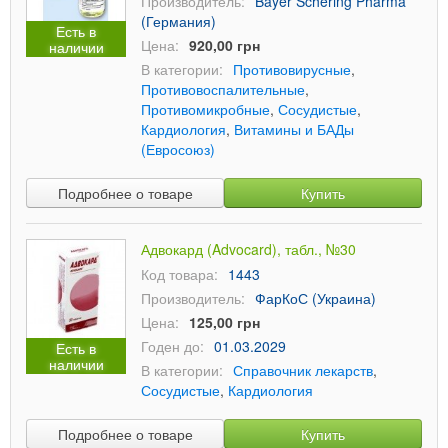
Производитель:
Bayer Schering Pharma
(Германия)
Есть в
Цена:
920,00 грн
наличии
В категории:
Противовирусные
,
Противовоспалительные
,
Противомикробные
,
Сосудистые
,
Кардиология
,
Витамины и БАДы
(Евросоюз)
Подробнее о товаре
Купить
Адвокард (Advocard), табл., №30
Код товара:
1443
Производитель:
ФарКоС (Украина)
Цена:
125,00 грн
Годен до:
01.03.2029
Есть в
наличии
В категории:
Справочник лекарств
,
Сосудистые
,
Кардиология
Подробнее о товаре
Купить