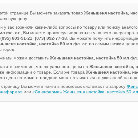
этой странице Вы можете заказать товар
Женьшеня настойка, наст
уальную цену.
и у вас возникли какие-либо вопросы по товару или поиску аналог
мл фл. ст.
, Вы можете проконсультироваться у нашего оператора
 (095) 803-51-21, (073) 092-77-38
. Вы можете получить информацию
ьшеня настойка, настойка 50 мл фл. ст.
по самым низким ценам,
 город.
кже мы можем доставить
Женьшеня настойка, настойка 50 мл фл. 
атите внимание, что актуальность цены на
Женьшеня настойка, на
ке информации о товаре. Если же товара
Женьшеня настойка, нас
его цена на момент продажи может отличаться от указанной на наш
 страницу Вы можете найти в поисковых системах по запросу
Женьш
анафарма»
или
«Санафарма» Женьшеня настойка, настойка 50 мл ф