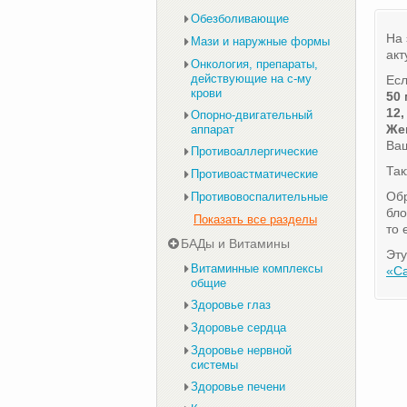
Обезболивающие
На 
Мази и наружные формы
акт
Онкология, препараты,
действующие на с-му
Есл
крови
50 
12,
Опорно-двигательный
Жен
аппарат
Ваш
Противоаллергические
Та
Противоастматические
Обр
Противовоспалительные
бло
Показать все разделы
то 
БАДы и Витамины
Эту
Витаминные комплексы
«С
общие
Здоровье глаз
Здоровье сердца
Здоровье нервной
системы
Здоровье печени