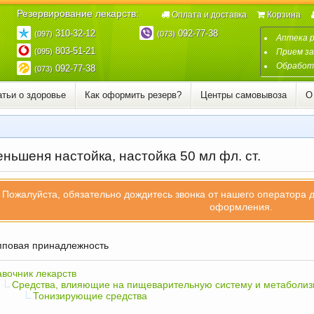
Резервирование лекарств:
Оплата и доставка
Корзина
310-32-12
092-77-38
(097)
(073)
Аптека 
803-51-21
(095)
Прием за
Обработк
092-77-38
(073)
атьи о здоровье
Как оформить резерв?
Центры самовывоза
О
ньшеня настойка, настойка 50 мл фл. ст.
Пожалуйста, обязательно дождитесь звонка от нашего оператора 
оформления.
повая принадлежность
вочник лекарств
Средства, влияющие на пищеварительную систему и метаболи
Тонизирующие средства