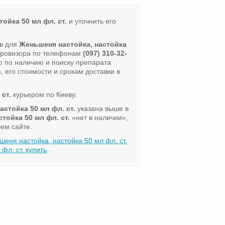
ойка 50 мл фл. ст.
и уточнить его
ов для
Женьшеня настойка, настойка
-провизора по телефонам
(097) 310-32-
 по наличию и поиску препарата
 его стоимости и срокам доставки в
ст.
курьером по Киеву.
стойка 50 мл фл. ст.
указана выше в
тойка 50 мл фл. ст.
«нет в наличии»,
ем сайте.
еня настойка, настойка 50 мл фл. ст.
л. ст. купить
.