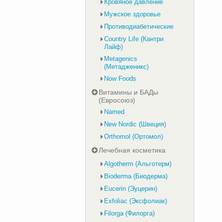
Кровяное давление
Мужское здоровье
Противодиабетические
Country Life (Кантри
Лайф)
Metagenics
(Метадженикс)
Now Foods
Витамины и БАДы
(Евросоюз)
Named
New Nordic (Швеция)
Orthomol (Ортомол)
Лечебная косметика
Algotherm (Альготерм)
Bioderma (Биодерма)
Eucerin (Эуцерин)
Exfoliac (Эксфолиак)
Filorga (Филорга)