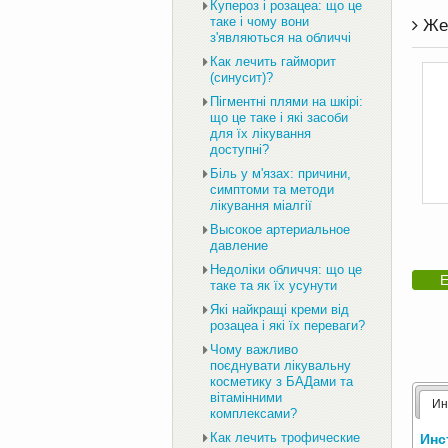
Купероз і розацеа: що це
таке і чому вони
Жен
з'являються на обличчі
Как лечить гайморит
(синусит)?
Пігментні плями на шкірі:
що це таке і які засоби
для їх лікування
доступні?
Біль у м'язах: причини,
симптоми та методи
лікування міалгії
Высокое артериальное
давление
Недоліки обличчя: що це
Е
таке та як їх усунути
Які найкращі креми від
розацеа і які їх переваги?
Чому важливо
поєднувати лікувальну
косметику з БАДами та
вітамінними
Ин
комплексами?
Как лечить трофические
Инс