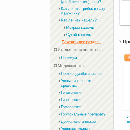
(диабетические) язвы?
Как лечить грибок в паху
у мужчин?
Как лечить кашель?
Мокрый кашель
Сухой кашель
Пр
Показать все разделы
Итальянская косметика
Премиум
Медикаменты
Противодиабетические
Ушные и глазные
средства
Гепатология
Гинекология
Гомеопатия
Гормональные препараты
Ж
Дерматологические
на
Успокоительные