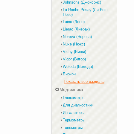
Johnsons (Джонсонс)
La Roche-Posay (Ля Рош-
Позе)
Laino (Лено)
Lierac (Лиерак)
Noreva (Норева)
Nuxe (Нюкс)
Vichy (Виши)
Vigor (Вигор)
Weleda (Веледа)
Биокон
Показать все разделы
Медтехника
Глюкометры
Для диагностики
Ингаляторы
Термометры
Тонометры