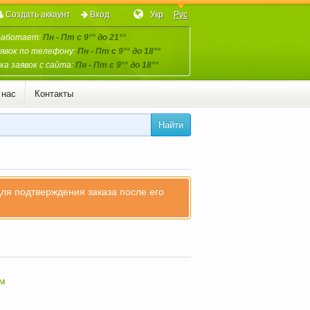
Создать аккаунт
Вход
Укр
Рус
работает:
Пн - Пт с 9°° до 21°°
явок по телефону:
Пн - Пт с 9°° до 18°°
а заявок с сайта:
Пн - Пт с 9°° до 18°°
 нас
Контакты
Найти
для подтверждения заказа после его
зм