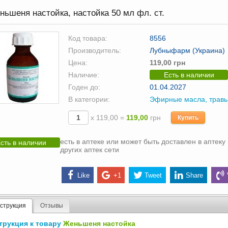
ьшеня настойка, настойка 50 мл фл. ст.
Код товара:
8556
Производитель:
Лубныфарм (Украина)
Цена:
119,00 грн
Наличие:
Есть в наличии
Годен до:
01.04.2027
В категории:
Эфирные масла, трав
х 119,00 =
119,00
грн
Купить
есть в аптеке или может быть доставлен в аптеку 
сть в наличии
других аптек сети
Like
+1
Tweet
Share
струкция
Отзывы
трукция к товару
Женьшеня настойка