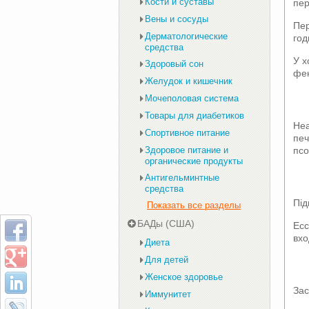
Кости и суставы
пер
Вены и сосуды
Пер
Дерматологические
год
средства
У х
Здоровый сон
фек
Желудок и кишечник
Мочеполовая система
Товары для диабетиков
Неа
Спортивное питание
печ
псо
Здоровое питание и
органические продукты
Антигельминтные
средства
Під
Показать все разделы
БАДы (США)
Есс
вхо
Диета
Для детей
Женское здоровье
Зас
Иммунитет