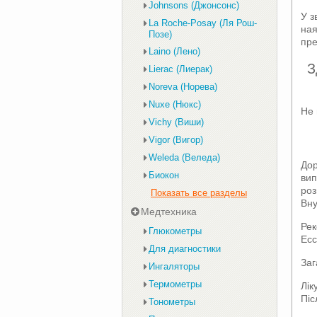
Johnsons (Джонсонс)
У з
La Roche-Posay (Ля Рош-
ная
Позе)
пре
Laino (Лено)
З
Lierac (Лиерак)
Noreva (Норева)
Nuxe (Нюкс)
Не 
Vichy (Виши)
Vigor (Вигор)
Weleda (Веледа)
Дор
Биокон
вип
роз
Показать все разделы
Вну
Медтехника
Рек
Глюкометры
Есс
Для диагностики
Заг
Ингаляторы
Термометры
Лік
Піс
Тонометры