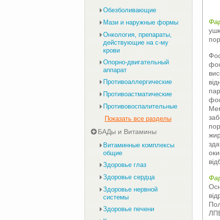
Обезболивающие
Фа
Мази и наружные формы
ушк
Онкология, препараты,
пор
действующие на с-му
крови
Фос
Опорно-двигательный
фос
аппарат
вис
від
Противоаллергические
пар
Противоастматические
фос
Противовоспалительные
Мем
заб
Показать все разделы
пор
БАДы и Витамины
жир
зда
Витаминные комплексы
оки
общие
від
Здоровье глаз
Здоровье сердца
Фа
Осн
Здоровье нервной
від
системы
Пол
Здоровье печени
ЛПВ