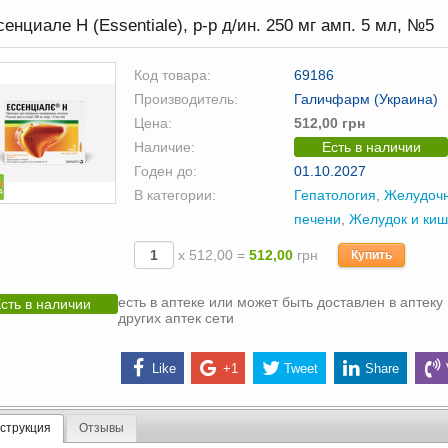
енциале Н (Essentiale), р-р д/ин. 250 мг амп. 5 мл, №5
Код товара:
69186
Производитель:
Галичфарм (Украина)
Цена:
512,00 грн
Наличие:
Есть в наличии
Годен до:
01.10.2027
В категории:
Гепатология
,
Желудоч
печени
,
Желудок и киш
х 512,00 =
512,00
грн
Купить
есть в аптеке или может быть доставлен в аптеку 
сть в наличии
других аптек сети
Like
+1
Tweet
Share
струкция
Отзывы