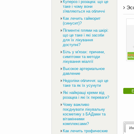
Купероз і розацеа: що це
таке і чому вони
Эсс
з'являються на обличчі
Как лечить гайморит
(синусит)?
Пігментні плями на шкірі:
що це таке і які засоби
для їх лікування
доступні?
Біль у м'язах: причини,
симптоми та методи
лікування міалгії
Высокое артериальное
давление
Недоліки обличчя: що це
таке та як їх усунути
Е
Які найкращі креми від
розацеа і які їх переваги?
Чому важливо
поєднувати лікувальну
косметику з БАДами та
вітамінними
комплексами?
Ин
Как лечить трофические