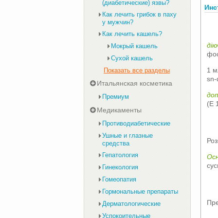
(диабетические) язвы?
Инс
Как лечить грибок в паху
у мужчин?
Как лечить кашель?
дію
Мокрый кашель
фос
Сухой кашель
1 м
Показать все разделы
sn-
Итальянская косметика
доп
Премиум
(Е 
Медикаменты
Противодиабетические
Ушные и глазные
Роз
средства
Гепатология
Осн
сус
Гинекология
Гомеопатия
Гормональные препараты
Пре
Дерматологические
Успокоительные