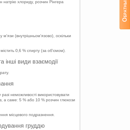
н натрію хлориду, розчин Рінгера
у м'язи (внутрішньом'язово), оскільки
істить 0,6 % спирту (за об'ємом).
а інші види взаємодії
рату.
вання
у разі неможливості використовувати
тів, а саме: 5 % або 10 % розчин глюкози
ення місцевого подразнення.
годування груддю