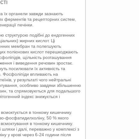
сті
а їх органели завжди зазнають
их ферментів та рецепторних систем,
нерації печінки.
ою структурою подібні до ендогенних
іальних) жирних кислот. Ці
тинних мембран та полегшують
и цих полієнових кислот перешкоджають
оліпідів, щільність розташування
ження і виведення речовин зростає.
ть посилювати їх активність та
в. Фосфоліпіди впливають на
їнів, у результаті чого нейтральні
ртування, особливо завдяки збільшенню
ерин, та спрямовуються для подальшого
ітогенний індекс знижується і
всмоктується в тонкому кишечнику.
ізо-фосфатидилхоліну, 50 % якого
 всмоктування в тонкому кишечнику.
шляхи і далі, переважно у комплексі з
у у крові через 6-24 години після