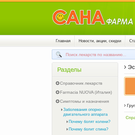
Главная
Новости, акции, скидки
Ст
Эсс
Разделы
Справочник лекарств
Farmacia NUOVA (Италия)
Симптомы и назначения
Груп
Заболевания опорно-
двигательного аппарата
Спра
Почему болят колени?
Почему болит спина?