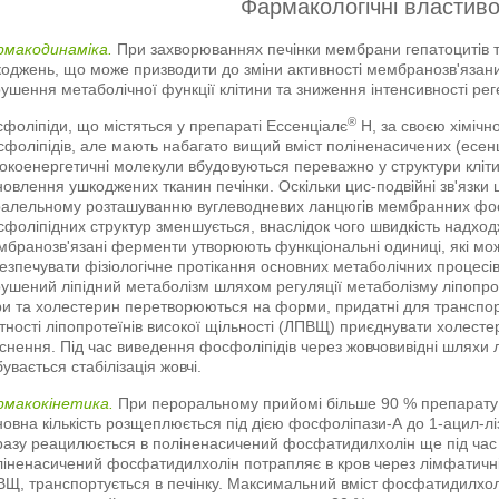
Фармакологічні властиво
рмакодинаміка.
При захворюваннях печінки мембрани гепатоцитів т
оджень, що може призводити до зміни активності мембранозв'язан
ушення метаболічної функції клітини та зниження інтенсивності реге
®
фоліпіди, що містяться у препараті Ессенціалє
Н, за своєю хімічн
фоліпідів, але мають набагато вищий вміст поліненасичених (есенц
окоенергетичні молекули вбудовуються переважно у структури клі
новлення ушкоджених тканин печінки. Оскільки цис-подвійні зв'язк
алельному розташуванню вуглеводневих ланцюгів мембранних фосф
фоліпідних структур зменшується, внаслідок чого швидкість надход
бранозв'язані ферменти утворюють функціональні одиниці, які можу
езпечувати фізіологічне протікання основних метаболічних процесі
ушений ліпідний метаболізм шляхом регуляції метаболізму ліпопроте
и та холестерин перетворюються на форми, придатні для транспо
тності ліпопротеїнів високої щільності (ЛПВЩ) приєднувати холест
снення. Під час виведення фосфоліпідів через жовчовивідні шляхи л
бувається стабілізація жовчі.
рмакокінетика.
При пероральному прийомі більше 90 % препарату 
овна кількість розщеплюється під дією фосфоліпази-А до 1-ацил-л
разу реацилюється в поліненасичений фосфатидилхолін ще під час
іненасичений фосфатидилхолін потрапляє в кров через лімфатичні 
Щ, транспортується в печінку. Максимальний вміст фосфатидилхолін