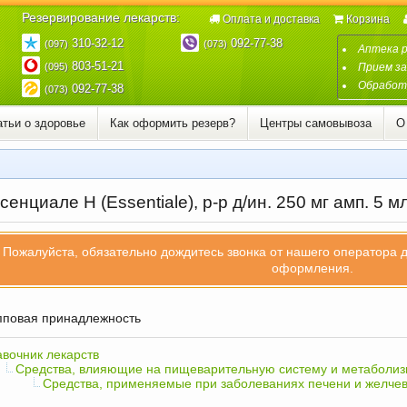
Резервирование лекарств:
Оплата и доставка
Корзина
310-32-12
092-77-38
(097)
(073)
Аптека 
803-51-21
(095)
Прием за
Обработк
092-77-38
(073)
атьи о здоровье
Как оформить резерв?
Центры самовывоза
О
енциале Н (Essentiale), р-р д/ин. 250 мг амп. 5 м
Пожалуйста, обязательно дождитесь звонка от нашего оператора 
оформления.
повая принадлежность
вочник лекарств
Средства, влияющие на пищеварительную систему и метаболи
Средства, применяемые при заболеваниях печени и желче