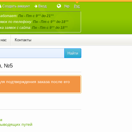
Создать аккаунт
Вход
Укр
Рус
работает:
Пн - Пт с 9°° до 21°°
явок по телефону:
Пн - Пт с 9°° до 18°°
а заявок с сайта:
Пн - Пт с 9°° до 18°°
 нас
Контакты
Найти
л, №5
для подтверждения заказа после его
зм
выводящих путей