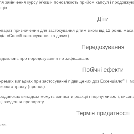
ля закінчення курсу ін'єкцій поновлюють прийом капсул і продовжу
яців.
Діти
парат призначений для застосування дітям віком від 12 років, маса т
діл «Спосіб застосування та дози»).
Передозування
ідомлень про передозування не зафіксовано.
Побічні ефекти
®
кремих випадках при застосуванні підвищених доз Ессенціалє
Н мо
кового тракту (пронос).
оодиноких випадках можуть виникати реакції гіперчутливості, висипа
ці введення препарату.
Термін придатності
оки.