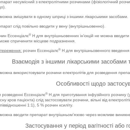
парат несумісний з електролітними розчинами (фізіологічний розчи
о).
можна змішувати в одному шприці з іншими лікарськими засобами.
парат слід повільно вводити у вену (внутрішньовенно).
®
чин Ессенціалє
Н для внутрішньовенних ін'єкцій не можна вводити 
може спричинити місцеве подразнення.
®
стереження:
розчин Ессенціалє
Н для внутрішньовенного введення м
Взаємодія з іншими лікарськими засобами т
можна використовувати розчини електролітів для розведення препа
Особливості щодо застосу
®
 розведенні Ессенціалє
Н для приготування інфузійного розчину (
сну кров пацієнта) слід застосовувати розчини, вільні від електролі
співвідношенні 1:1), 5 % розчин ксиліту.
можна вводити препарат внутрішньом'язово через можливе виникн
Застосування у період вагітності або 