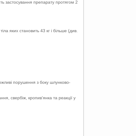
ють застосування препарату протягом 2
іла яких становить 43 кг і більше (див.
жливі порушення з боку шлунково-
ння, свербіж, кропив'янка та реакції у