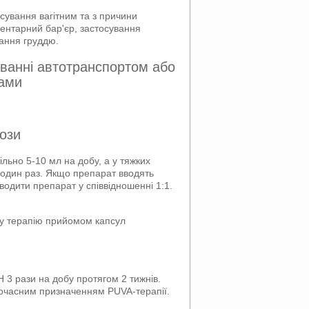
осування вагітним та з причини
центарний бар'єр, застосування
вання груддю.
уванні автотранспортом або
мами
ози
ільно 5-10 мл на добу, а у тяжких
а один раз. Якщо препарат вводять
водити препарат у співвідношенні 1:1.
ну терапію прийомом капсул
 3 рази на добу протягом 2 тижнів.
дночасним призначенням PUVA-терапії.