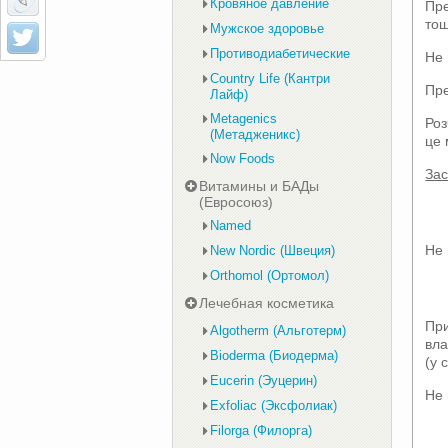
Кровяное давление
Пре
тощ
Мужское здоровье
Противодиабетические
Не 
Country Life (Кантри
Пре
Лайф)
Metagenics
Роз
(Метадженикс)
це 
Now Foods
За
Витамины и БАДы
(Евросоюз)
Named
Не 
New Nordic (Швеция)
Orthomol (Ортомол)
Лечебная косметика
При
Algotherm (Альготерм)
вла
Bioderma (Биодерма)
(у 
Eucerin (Эуцерин)
Не 
Exfoliac (Эксфолиак)
Filorga (Филорга)