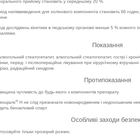
орального прийому становить у середньому 20 %.
іод напіввиведення для холінового компонента становить 66 годин,
ини.
оді досліджень кінетики в людському організмі менше 5 % кожного із
аліями.
Показання
лкогольний стеатогепатит, алкогольний стеатогепатит, гострі і хронічн
інки, перед- і післяопераційне лікування при хірургічному втручанні
ріаз, радіаційний синдром.
Протипоказання
вищена чутливість до будь-якого з компонентів препарату.
®
енціалє
Н не слід призначати новонародженим і недоношеним нем
дить бензиловий спирт.
Особливі заходи безпе
тосовуйте тільки прозорий розчин.