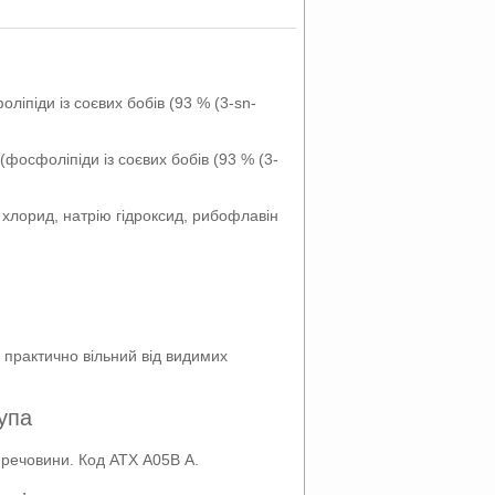
оліпіди із соєвих бобів (93 % (3-sn-
(фосфоліпіди із соєвих бобів (93 % (3-
 хлорид, натрію гідроксид, рибофлавін
 практично вільний від видимих
упа
 речовини. Код АТХ А05В А.