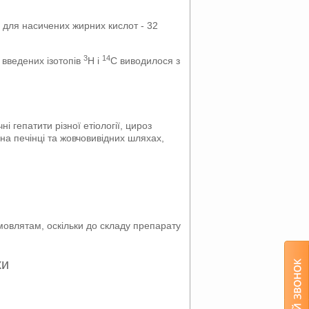
 для насичених жирних кислот - 32
3
14
 введених ізотопів
Н і
С виводилося з
і гепатити різної етіології, цироз
 на печінці та жовчовивідних шляхах,
овлятам, оскільки до складу препарату
ки