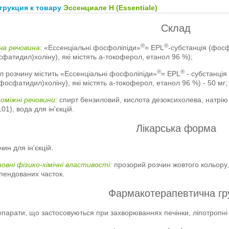
трукция к товару
Эссенциале Н (Essentiale)
Склад
®
®
ча речовина
: «Ессенціальні фосфоліпіди»
= EPL
-субстанція (фосф
фатидил)холіну), які містять a-токоферол, етанол 96 %);
®
®
л розчину містить «Ессенціальні фосфоліпіди»
= EPL
- субстанція 
фосфатидил)холіну), які містять a-токоферол, етанол 96 %) - 50 мг;
оміжні речовини:
спирт бензиловий, кислота дезоксихолева, натрію
101), вода для ін'єкцій.
Лікарська форма
чин для ін'єкцій.
овні фізико-хімічні властивості:
прозорий розчин жовтого кольору,
пендованих часток.
Фармакотерапевтична гр
парати, що застосовуються при захворюваннях печінки, ліпотропні