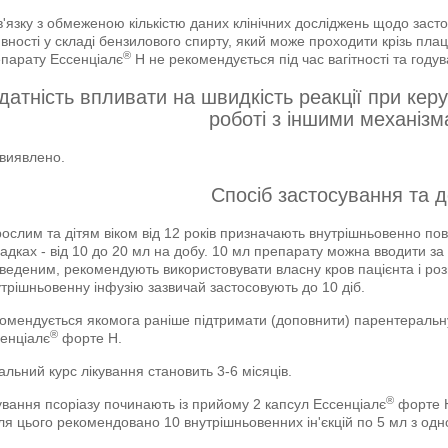
в'язку з обмеженою кількістю даних клінічних досліджень щодо заст
вності у складі бензилового спирту, який може проходити крізь пла
®
парату Ессенціалє
Н не рекомендується під час вагітності та году
датність впливати на швидкість реакції при кер
роботі з іншими механіз
виявлено.
Спосіб застосування та д
ослим та дітям віком від 12 років призначають внутрішньовенно пов
адках - від 10 до 20 мл на добу. 10 мл препарату можна вводити з
веденим, рекомендують використовувати власну кров пацієнта і роз
трішньовенну інфузію зазвичай застосовують до 10 діб.
омендується якомога раніше підтримати (доповнити) парентераль
®
енціалє
форте Н.
альний курс лікування становить 3-6 місяців.
®
ування псоріазу починають із прийому 2 капсул Ессенціалє
форте Н
ля цього рекомендовано 10 внутрішньовенних ін'єкцій по 5 мл з о