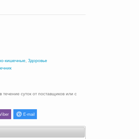
но-кишечные
,
Здоровье
ечник
в течение суток от поставщиков или с
Viber
E-mail