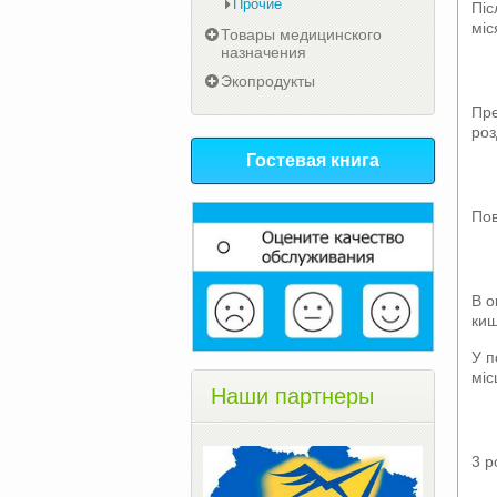
Прочие
Піс
міс
Товары медицинского
назначения
Экопродукты
Пре
роз
Гостевая книга
Пов
В о
киш
У п
міс
Наши партнеры
3 р