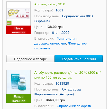
Алохол, табл., №50
Код товара:
1601
Производитель:
Борщаговский ХФЗ
(Украина)
Цена:
138,00 грн
Нет в
наличии
Годен до:
01.11.2029
В категории:
Гепатология
,
Дерматологические
,
Желудочно-
кишечные
Подробнее о товаре
Уведомить о наличии
Альбунорм, раствор д/инф. 20 % (200 мг/
мл) по 100 мл во флак.
Код товара:
1013929
Производитель:
Октафарма
Фармацевтика (Австрия)
Есть в
Цена:
3643,00 грн
наличии
В категории:
Справочник лекарств