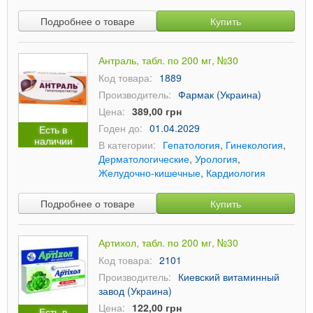
Подробнее о товаре
Купить
Антраль, табл. по 200 мг, №30
Код товара:
1889
Производитель:
Фармак (Украина)
Цена:
389,00 грн
Годен до:
01.04.2029
Есть в
наличии
В категории:
Гепатология
,
Гинекология
,
Дерматологические
,
Урология
,
Желудочно-кишечные
,
Кардиология
Подробнее о товаре
Купить
Артихол, табл. по 200 мг, №30
Код товара:
2101
Производитель:
Киевский витаминный
завод (Украина)
Цена:
122,00 грн
Есть в