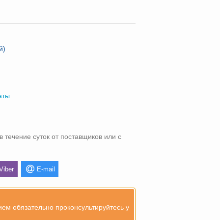
й)
аты
в течение суток от поставщиков или с
Viber
E-mail
ием обязательно проконсультируйтесь у