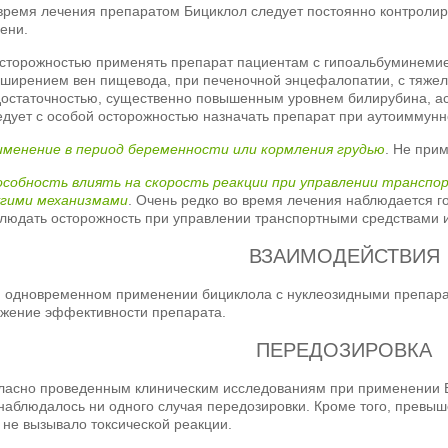
время лечения препаратом Бициклол следует постоянно контроли
ени.
сторожностью применять препарат пациентам с гипоальбуминемие
ширением вен пищевода, при печеночной энцефалопатии, с тяжел
остаточностью, существенно повышенным уровнем билирубина, а
дует с особой осторожностью назначать препарат при аутоиммунн
именение в период беременности или кормления грудью
. Не при
особность влиять на скорость реакции при управлении транспо
угими механизмами
. Очень редко во время лечения наблюдается г
людать осторожность при управлении транспортными средствами 
ВЗАИМОДЕЙСТВИЯ
 одновременном применении бициклола с нуклеозидными препарат
ижение эффективности препарата.
ПЕРЕДОЗИРОВКА
ласно проведенным клиническим исследованиям при применении Би
наблюдалось ни одного случая передозировки. Кроме того, превыш
 не вызывало токсической реакции.