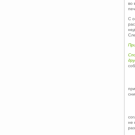
во 
печ
С о
рас
нед
Сле
Пр
Сп
др
соб
при
сн
сог
не 
раз