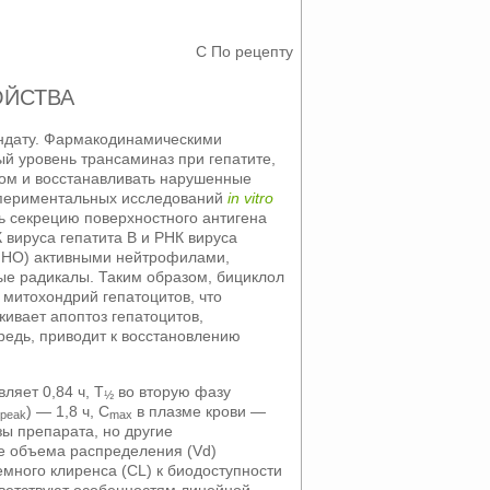
C
По рецепту
ОЙСТВА
ндату. Фармакодинамическими
й уровень трансаминаз при гепатите,
ом и восстанавливать нарушенные
кспериментальных исследований
in vitro
ть секрецию поверхностного антигена
К вируса гепатита B и РНК вируса
(ФНО) активными нейтрофилами,
ые радикалы. Таким образом, бициклол
митохондрий гепатоцитов, что
живает апоптоз гепатоцитов,
редь, приводит к восстановлению
вляет 0,84 ч, T
во вторую фазу
½
t
) — 1,8 ч, C
в плазме крови —
peak
max
ы препарата, но другие
ие объема распределения (Vd)
емного клиренса (CL) к биодоступности
тветствуют особенностям линейной