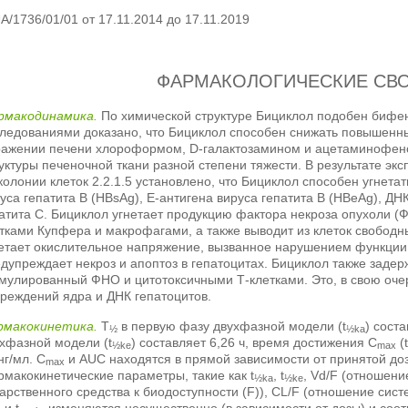
A/1736/01/01 от 17.11.2014 до 17.11.2019
ФАРМАКОЛОГИЧЕСКИЕ СВ
рмакодинамика.
По химической структуре Бициклол подобен бифе
ледованиями доказано, что Бициклол способен снижать повышенны
ражении печени хлороформом, D-галактозамином и ацетаминофен
уктуры печеночной ткани разной степени тяжести. В результате э
колонии клеток 2.2.1.5 установлено, что Бициклол способен угнета
уса гепатита B (HBsAg), E-антигена вируса гепатита B (HBeAg), ДН
атита C. Бициклол угнетает продукцию фактора некроза опухоли 
тками Купфера и макрофагами, а также выводит из клеток свободн
етает окислительное напряжение, вызванное нарушением функции 
дупреждает некроз и апоптоз в гепатоцитах. Бициклол также задер
мулированный ФНО и цитотоксичными Т-клетками. Это, в свою оче
реждений ядра и ДНК гепатоцитов.
рмакокинетика.
T
в первую фазу двухфазной модели (t
) соста
½
½ka
хфазной модели (t
) составляет 6,26 ч, время достижения C
(
½ke
max
нг/мл. C
и AUC находятся в прямой зависимости от принятой доз
max
макокинетические параметры, такие как t
, t
, Vd/F (отношен
½ka
½ke
арственного средства к биодоступности (F)), CL/F (отношение сист
 и t
, изменяются несущественно (в зависимости от дозы) и соо