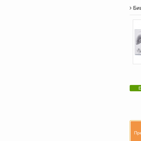
Биц
Е
Пре