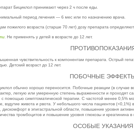
парат Бициклол принимают через 2 ч после еды.
имальный период лечения — 6 мес или по назначению врача.
ам пожилого возраста (старше 70 лет) дозу препарата определяю
ти
. Не применять у детей в возрасте до 12 лет.
ПРОТИВОПОКАЗАНИ
ышенная чувствительность к компонентам препарата. Острый гепа
дью. Детский возраст до 12 лет.
ПОБОЧНЫЕ ЭФФЕКТ
иклол обычно хорошо переносится. Побочные реакции (в случае 
актер, легкую или умеренную степень выраженности и проходят с
 с помощью симптоматической терапии. С частотой менее 0,5% мог
е, вздутие живота и рвота. У небольшого числа пациентов (<0,1%)
, дискомфорт в эпигастральной области, повышение уровня актив
ичества тромбоцитов и повышение уровня глюкозы и креатинина в 
ОСОБЫЕ УКАЗАНИЯ