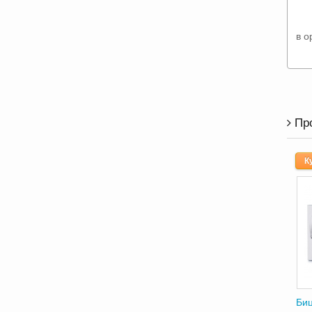
в о
Пр
К
Биц