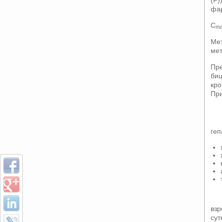
фа
C
m
Мет
мет
Пре
биц
кро
При
геп
взр
сут