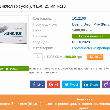
иклол (bicyclol), табл. 25 мг, №18
Код товара:
1012100
Производитель:
Beijing Union PhF (Кита
Цена:
1408,00 грн
Наличие:
Есть в наличии
Годен до:
01.10.2028
В категории:
Гормональные препар
х 1408,00 =
1408,00
грн
Купить
есть в аптеке или может быть доставлен в аптеку 
сть в наличии
других аптек сети
Like
+1
Tweet
Share
Внимание!
парат Бициклол (bicyclol) является рецептурным, перед применен
врача.