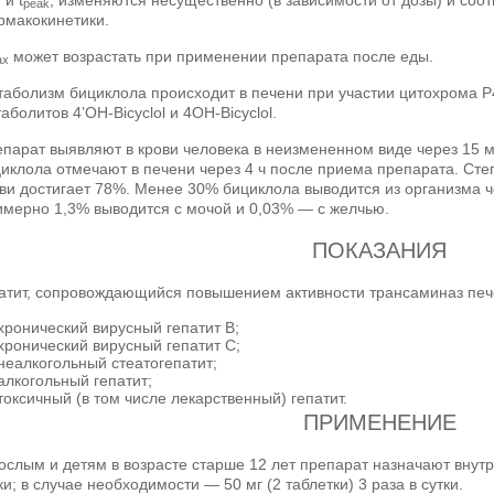
peak
рмакокинетики.
может возрастать при применении препарата после еды.
ax
аболизм бициклола происходит в печени при участии цитохрома 
аболитов 4’OH-Bicyclol и 4OH-Bicyclol.
парат выявляют в крови человека в неизмененном виде через 15 м
иклола отмечают в печени через 4 ч после приема препарата. Ст
ви достигает 78%. Менее 30% бициклола выводится из организма ч
мерно 1,3% выводится с мочой и 0,03% — с желчью.
ПОКАЗАНИЯ
атит, сопровождающийся повышением активности трансаминаз печ
хронический вирусный гепатит B;
хронический вирусный гепатит C;
неалкогольный стеатогепатит;
алкогольный гепатит;
токсичный (в том числе лекарственный) гепатит.
ПРИМЕНЕНИЕ
ослым и детям в возрасте старше 12 лет препарат назначают внутрь 
ки; в случае необходимости — 50 мг (2 таблетки) 3 раза в сутки.