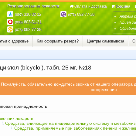
Резервирование лекарств:
Оплата и доставка
Корзина
310-32-12
092-77-38
(097)
(073)
Аптека 
803-51-21
(095)
Прием за
Обработк
092-77-38
(073)
атьи о здоровье
Как оформить резерв?
Центры самовывоза
О
иклол (bicyclol), табл. 25 мг, №18
Пожалуйста, обязательно дождитесь звонка от нашего оператора 
оформления.
повая принадлежность
вочник лекарств
Средства, влияющие на пищеварительную систему и метаболи
Средства, применяемые при заболеваниях печени и желче