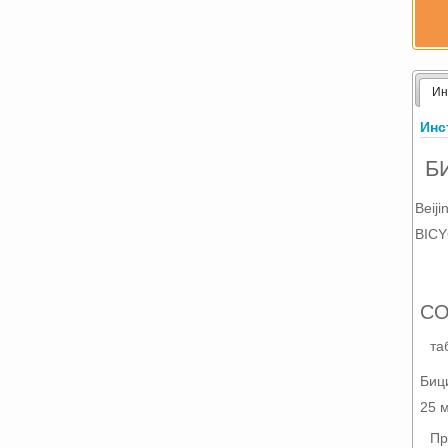
Ин
Инс
Б
Beij
BIC
СО
та
Биц
25 
Пр