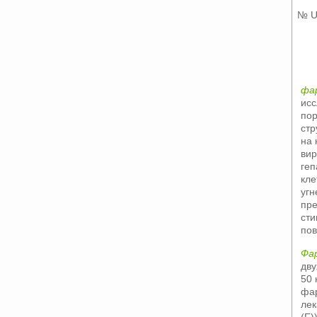
№ U
фа
исс
по
стр
на 
вир
геп
кле
угн
пре
сти
пов
Фа
дву
50 
фар
лек
(F))