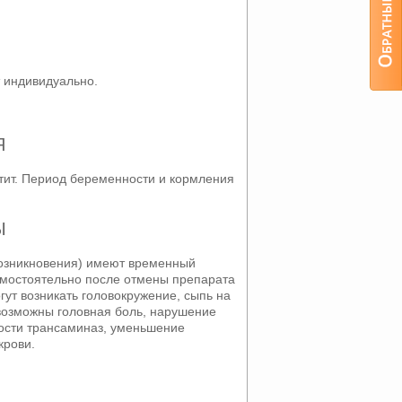
т индивидуально.
Я
тит. Период беременности и кормления
Ы
возникновения) имеют временный
амостоятельно после отмены препарата
ут возникать головокружение, сыпь на
 возможны головная боль, нарушение
ности трансаминаз, уменьшение
крови.