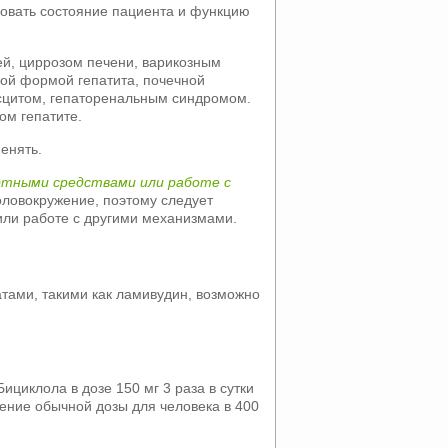
ровать состояние пациента и функцию
й, циррозом печени, варикозным
ой формой гепатита, почечной
сцитом, гепаторенальным синдромом.
ом гепатите.
менять.
ртными средствами или работе с
оловокружение, поэтому следует
или работе с другими механизмами.
ами, такими как ламивудин, возможно
циклола в дозе 150 мг 3 раза в сутки
ение обычной дозы для человека в 400