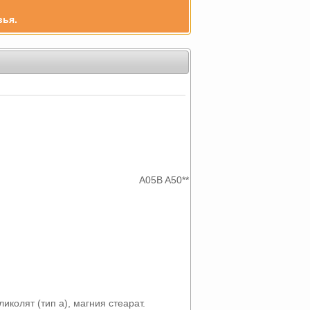
вья.
A05B A50**
иколят (тип а), магния стеарат.