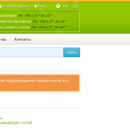
Создать аккаунт
Вход
Укр
Рус
работает:
Пн - Пт с 9°° до 21°°
явок по телефону:
Пн - Пт с 9°° до 18°°
а заявок с сайта:
Пн - Пт с 9°° до 18°°
 нас
Контакты
Найти
для подтверждения заказа после его
зм
выводящих путей