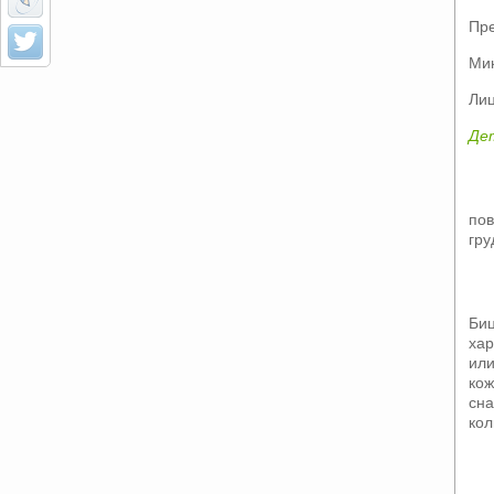
Пре
Мин
Лиц
Де
пов
гру
Биц
хар
или
кож
сна
кол