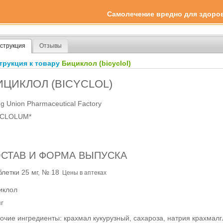
Самолечение вредно для здоро
струкция
Отзывы
трукция к товару
Бициклол (bicyclol)
ИЦИКЛОЛ
(BICYCLOL)
ing Union Pharmaceutical Factory
YCLOLUM*
СТАВ И ФОРМА ВЫПУСКА
блетки 25 мг, № 18
Цены в аптеках
иклол
мг
очие ингредиенты: крахмал кукурузный, сахароза, натрия крахмалгл