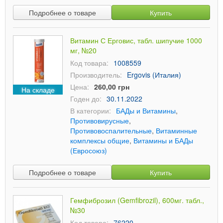
Подробнее о товаре
Купить
Витамин С Ерговис, табл. шипучие 1000
мг, №20
Код товара:
1008559
Производитель:
Ergovis (Италия)
Цена:
260,00 грн
На складе
Годен до:
30.11.2022
В категории:
БАДы и Витамины
,
Противовирусные
,
Противовоспалительные
,
Витаминные
комплексы общие
,
Витамины и БАДы
(Евросоюз)
Подробнее о товаре
Купить
Гемфиброзил (Gemfibrozil), 600мг. табл.,
№30
Код товара:
76220