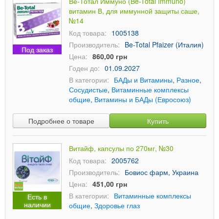
Ве-Тотал Иммуно (Be-Total Immuno)
витамин В, для иммунной защиты саше,
№14
Код товара:
1005138
Производитель:
Be-Total Pfaizer (Италия)
Под заказ
Цена:
860,00 грн
Годен до:
01.09.2027
В категории:
БАДы и Витамины
,
Разное
,
Сосудистые
,
Витаминные комплексы
общие
,
Витамины и БАДы (Евросоюз)
Подробнее о товаре
Купить
Витайф, капсулы по 270мг, №30
Код товара:
2005762
Производитель:
Бовиос фарм, Украина
Цена:
451,00 грн
В категории:
Витаминные комплексы
Есть в
наличии
общие
,
Здоровье глаз