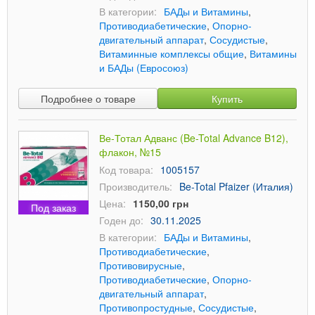
В категории:
БАДы и Витамины
,
Противодиабетические
,
Опорно-
двигательный аппарат
,
Сосудистые
,
Витаминные комплексы общие
,
Витамины
и БАДы (Евросоюз)
Подробнее о товаре
Купить
Ве-Тотал Адванс (Be-Total Advance B12),
флакон, №15
Код товара:
1005157
Производитель:
Be-Total Pfaizer (Италия)
Цена:
1150,00 грн
Под заказ
Годен до:
30.11.2025
В категории:
БАДы и Витамины
,
Противодиабетические
,
Противовирусные
,
Противодиабетические
,
Опорно-
двигательный аппарат
,
Противопростудные
,
Сосудистые
,