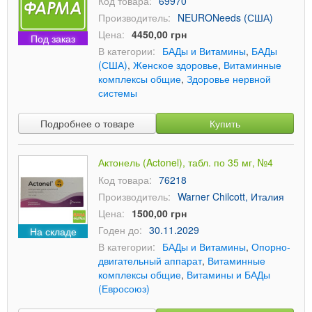
Код товара:
69970
Производитель:
NEURONeeds (США)
Цена:
4450,00 грн
Под заказ
В категории:
БАДы и Витамины
,
БАДы
(США)
,
Женское здоровье
,
Витаминные
комплексы общие
,
Здоровье нервной
системы
Подробнее о товаре
Купить
Актонель (Actonel), табл. по 35 мг, №4
Код товара:
76218
Производитель:
Warner Chilcott, Италия
Цена:
1500,00 грн
Годен до:
30.11.2029
На складе
В категории:
БАДы и Витамины
,
Опорно-
двигательный аппарат
,
Витаминные
комплексы общие
,
Витамины и БАДы
(Евросоюз)