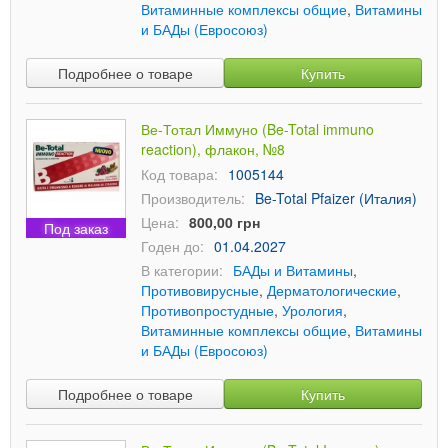
Витаминные комплексы общие
,
Витамины
и БАДы (Евросоюз)
Подробнее о товаре
Купить
Ве-Тотал Иммуно (Be-Total immuno
reaction), флакон, №8
Код товара:
1005144
Производитель:
Be-Total Pfaizer (Италия)
Цена:
800,00 грн
Под заказ
Годен до:
01.04.2027
В категории:
БАДы и Витамины
,
Противовирусные
,
Дерматологические
,
Противопростудные
,
Урология
,
Витаминные комплексы общие
,
Витамины
и БАДы (Евросоюз)
Подробнее о товаре
Купить