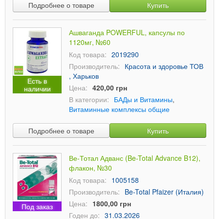
Подробнее о товаре
Купить
Ашваганда POWERFUL, капсулы по
1120мг, №60
Код товара:
2019290
Производитель:
Красота и здоровье ТОВ
, Харьков
Есть в
Цена:
420,00 грн
наличии
В категории:
БАДы и Витамины
,
Витаминные комплексы общие
Подробнее о товаре
Купить
Ве-Тотал Адванс (Be-Total Advance B12),
флакон, №30
Код товара:
1005158
Производитель:
Be-Total Pfaizer (Италия)
Цена:
1800,00 грн
Под заказ
Годен до:
31.03.2026