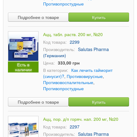
Противопростудные
Подробнее о товаре
Купить
Ацц, табл. раств. 200 мг, №20
Код товара:
2299
Производитель:
Salutas Pharma
(Германия)
Цена:
333,00 грн
Есть в
наличии
В категории:
Как лечить гайморит
(синусит)?
,
Противовирусные
,
Противовоспалительные
,
Противопростудные
Подробнее о товаре
Купить
Ацц, пор. д/п горяч. нап. 200 мг, №20
Код товара:
2297
Производитель:
Salutas Pharma