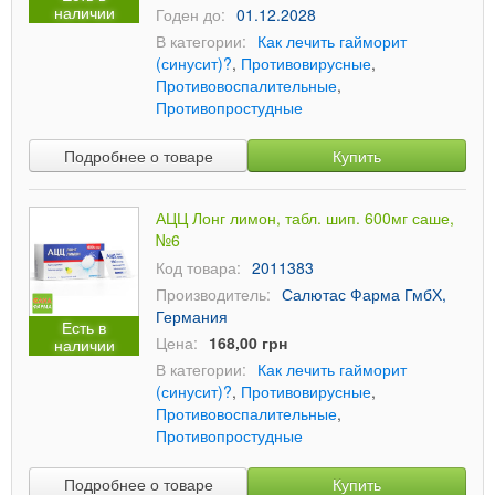
наличии
Годен до:
01.12.2028
В категории:
Как лечить гайморит
(синусит)?
,
Противовирусные
,
Противовоспалительные
,
Противопростудные
Подробнее о товаре
Купить
АЦЦ Лонг лимон, табл. шип. 600мг саше,
№6
Код товара:
2011383
Производитель:
Салютас Фарма ГмбХ,
Германия
Есть в
Цена:
168,00 грн
наличии
В категории:
Как лечить гайморит
(синусит)?
,
Противовирусные
,
Противовоспалительные
,
Противопростудные
Подробнее о товаре
Купить