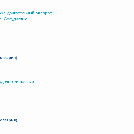
но-двигательный аппарат
,
е
,
Сосудистые
Болгария)
удочно-кишечные
Болгария)