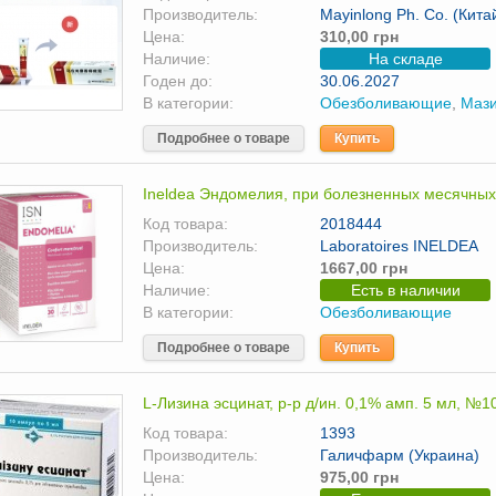
Производитель:
Mayinlong Ph. Co. (Кита
Цена:
310,00 грн
Наличие:
На складе
Годен до:
30.06.2027
В категории:
Обезболивающие
,
Мази
Подробнее о товаре
Купить
Ineldea Эндомелия, при болезненных месячных
Код товара:
2018444
Производитель:
Laboratoires INELDEA
Цена:
1667,00 грн
Наличие:
Есть в наличии
В категории:
Обезболивающие
Подробнее о товаре
Купить
L-Лизина эсцинат, р-р д/ин. 0,1% амп. 5 мл, №1
Код товара:
1393
Производитель:
Галичфарм (Украина)
Цена:
975,00 грн