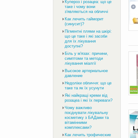
Купероз і розацеа: що це
таке і чому вони
з'являються на обличчі
Как лечить гайморит
(синусит)?
Пігментні плями на шкірі:
що це таке і які засоби
для їх лікування
доступні?
Біль у м'язах: причини,
симптоми та методи
лікування міалгії
Высокое артериальное
давление
Недоліки обличчя: що це
таке та як їх усунути
Які найкращі креми від
розацеа і які їх переваги?
Чому важливо
поєднувати лікувальну
косметику з БАДами та
вітамінними
комплексами?
Как лечить трофические