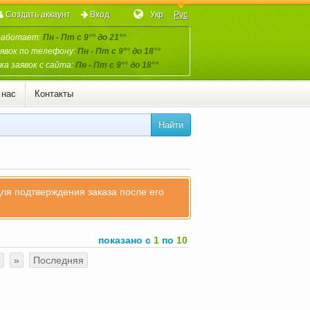
Создать аккаунт
Вход
Укр
Рус
работает:
Пн - Пт с 9°° до 21°°
явок по телефону:
Пн - Пт с 9°° до 18°°
а заявок с сайта:
Пн - Пт с 9°° до 18°°
 нас
Контакты
Найти
для подтверждения заказа после его
показано с
1
по
10
»
Последняя