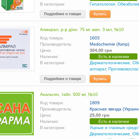
В категории:
Гепатология
,
Обезболи
Подробнее о товаре
Купить
Алмирал, р-р д/ин. 75 мг амп. 3 мл, №10
Код товара:
1603
Производитель:
Medochemie (Кипр)
Цена:
304,00 грн
Наличие:
Есть в наличии
В категории:
Дерматологические
,
Об
аппарат
,
Противовоспа
Подробнее о товаре
Купить
Анальгин, табл. 500 мг, №10
Код товара:
1809
Производитель:
Красная звезда (Украин
Цена:
25,00 грн
Наличие:
Есть в наличии
В категории:
Ушные и глазные средс
Дерматологические
,
Об