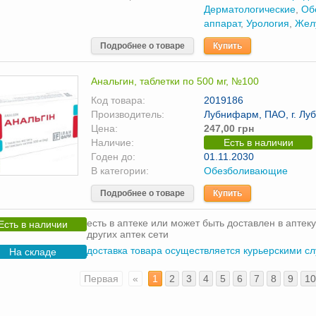
Дерматологические
,
Об
аппарат
,
Урология
,
Жел
Подробнее о товаре
Купить
Анальгин, таблетки по 500 мг, №100
Код товара:
2019186
Производитель:
Лубнифарм, ПАО, г. Луб
Цена:
247,00 грн
Наличие:
Есть в наличии
Годен до:
01.11.2030
В категории:
Обезболивающие
Подробнее о товаре
Купить
есть в аптеке или может быть доставлен в аптеку
Есть в наличии
других аптек сети
доставка товара осуществляется курьерскими с
На складе
Первая
«
1
2
3
4
5
6
7
8
9
10