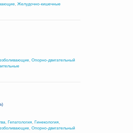
вающие
,
Желудочно-кишечные
езболивающие
,
Опорно-двигательный
лительные
а)
тва
,
Гепатология
,
Гинекология
,
езболивающие
,
Опорно-двигательный