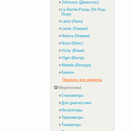
Johnsons (Джонсонс)
La Roche-Posay (Ля Рош-
Позе)
Laino (Лено)
Lierac (Лиерак)
Noreva (Норева)
Nuxe (Нюкс)
Vichy (Виши)
Vigor (Вигор)
Weleda (Веледа)
Биокон
Показать все разделы
Медтехника
Глюкометры
Для диагностики
Ингаляторы
Термометры
Тонометры