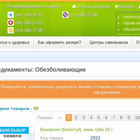
Резервирование лекарств:
Оплата и доставка
Корзина
310-32-12
092-77-38
(097)
(073)
Аптека 
803-51-21
(095)
Прием за
Обработк
092-77-38
(073)
атьи о здоровье
Как оформить резерв?
Центры самовывоза
О
дикаменты: Обезболивающие
Пожалуйста, обязательно дождитесь звонка от нашего оператора 
оформления.
дено товаров -
95
Первая
«
1
2
3
4
5
6
7
8
9
10
Безорнил (bezornyl), мазь туба 10 г
ЧШИЙ ВЫБОР
Код товара:
2923