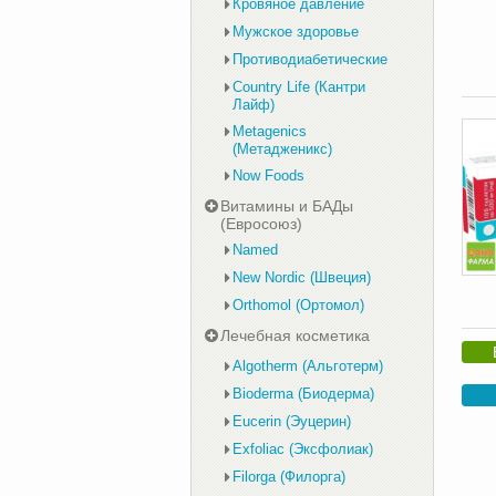
Кровяное давление
Мужское здоровье
Противодиабетические
Country Life (Кантри
Лайф)
Metagenics
(Метадженикс)
Now Foods
Витамины и БАДы
(Евросоюз)
Named
New Nordic (Швеция)
Orthomol (Ортомол)
Лечебная косметика
Algotherm (Альготерм)
Bioderma (Биодерма)
Eucerin (Эуцерин)
Exfoliac (Эксфолиак)
Filorga (Филорга)