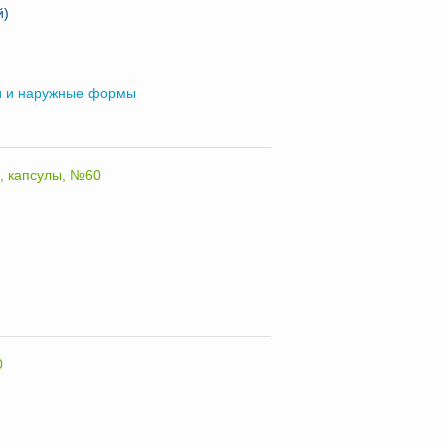
й)
 и наружные формы
, капсулы, №60
0