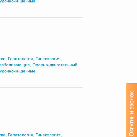
удочно-кишечные
тва
,
Гепатология
,
Гинекология
,
езболивающие
,
Опорно-двигательный
удочно-кишечные
тва
,
Гепатология
,
Гинекология
,