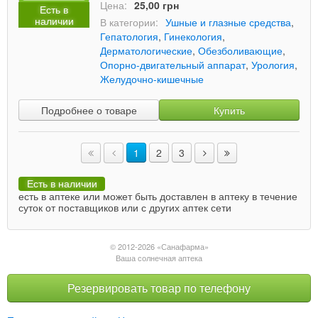
Цена:
25,00 грн
Есть в
наличии
В категории:
Ушные и глазные средства
,
Гепатология
,
Гинекология
,
Дерматологические
,
Обезболивающие
,
Опорно-двигательный аппарат
,
Урология
,
Желудочно-кишечные
Подробнее о товаре
Купить
1
2
3
Есть в наличии
есть в аптеке или может быть доставлен в аптеку в течение
суток от поставщиков или с других аптек сети
© 2012-2026 «Санафарма»
Ваша солнечная аптека
Резервировать товар по телефону