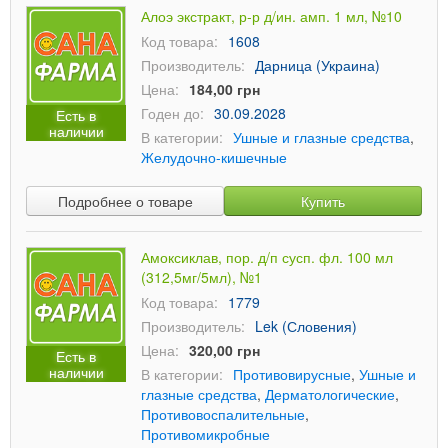
Алоэ экстракт, р-р д/ин. амп. 1 мл, №10
Код товара:
1608
Производитель:
Дарница (Украина)
Цена:
184,00 грн
Годен до:
30.09.2028
Есть в
наличии
В категории:
Ушные и глазные средства
,
Желудочно-кишечные
Подробнее о товаре
Купить
Амоксиклав, пор. д/п сусп. фл. 100 мл
(312,5мг/5мл), №1
Код товара:
1779
Производитель:
Lek (Словения)
Цена:
320,00 грн
Есть в
наличии
В категории:
Противовирусные
,
Ушные и
глазные средства
,
Дерматологические
,
Противовоспалительные
,
Противомикробные