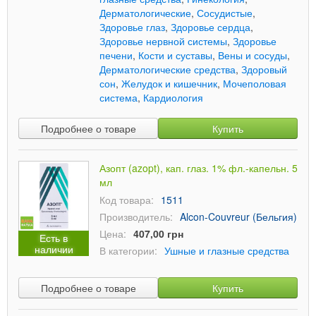
Дерматологические
,
Сосудистые
,
Здоровье глаз
,
Здоровье сердца
,
Здоровье нервной системы
,
Здоровье
печени
,
Кости и суставы
,
Вены и сосуды
,
Дерматологические средства
,
Здоровый
сон
,
Желудок и кишечник
,
Мочеполовая
система
,
Кардиология
Подробнее о товаре
Купить
Азопт (azopt), кап. глаз. 1% фл.-капельн. 5
мл
Код товара:
1511
Производитель:
Alcon-Couvreur (Бельгия)
Цена:
407,00 грн
Есть в
наличии
В категории:
Ушные и глазные средства
Подробнее о товаре
Купить