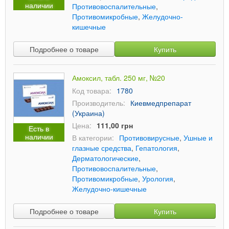
наличии
Противовоспалительные
,
Противомикробные
,
Желудочно-
кишечные
Подробнее о товаре
Купить
Амоксил, табл. 250 мг, №20
Код товара:
1780
Производитель:
Киевмедпрепарат
(Украина)
Цена:
111,00 грн
Есть в
наличии
В категории:
Противовирусные
,
Ушные и
глазные средства
,
Гепатология
,
Дерматологические
,
Противовоспалительные
,
Противомикробные
,
Урология
,
Желудочно-кишечные
Подробнее о товаре
Купить