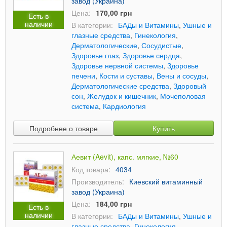
завод (Украина)
Цена:
170,00 грн
Есть в
наличии
В категории:
БАДы и Витамины
,
Ушные и
глазные средства
,
Гинекология
,
Дерматологические
,
Сосудистые
,
Здоровье глаз
,
Здоровье сердца
,
Здоровье нервной системы
,
Здоровье
печени
,
Кости и суставы
,
Вены и сосуды
,
Дерматологические средства
,
Здоровый
сон
,
Желудок и кишечник
,
Мочеполовая
система
,
Кардиология
Подробнее о товаре
Купить
Аевит (Aevit), капс. мягкие, №60
Код товара:
4034
Производитель:
Киевский витаминный
завод (Украина)
Цена:
184,00 грн
Есть в
наличии
В категории:
БАДы и Витамины
,
Ушные и
глазные средства
,
Гинекология
,