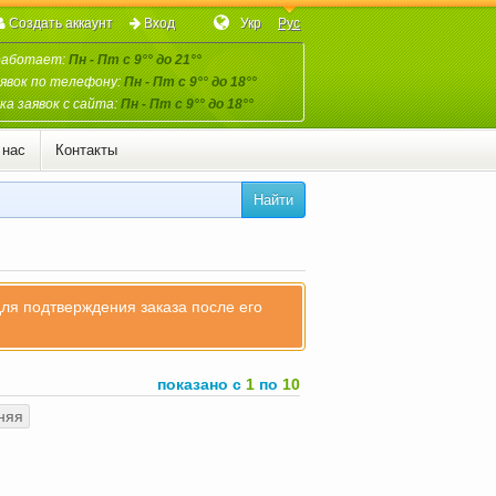
Создать аккаунт
Вход
Укр
Рус
работает:
Пн - Пт с 9°° до 21°°
явок по телефону:
Пн - Пт с 9°° до 18°°
а заявок с сайта:
Пн - Пт с 9°° до 18°°
 нас
Контакты
Найти
для подтверждения заказа после его
показано с
1
по
10
няя