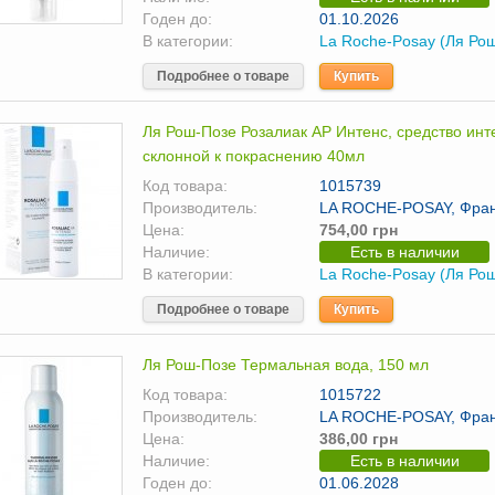
Годен до:
01.10.2026
В категории:
La Roche-Posay (Ля Ро
Подробнее о товаре
Купить
Ля Рош-Позе Розалиак АР Интенс, средство инте
склонной к покраснению 40мл
Код товара:
1015739
Производитель:
LA ROCHE-POSAY, Фра
Цена:
754,00 грн
Наличие:
Есть в наличии
В категории:
La Roche-Posay (Ля Ро
Подробнее о товаре
Купить
Ля Рош-Позе Термальная вода, 150 мл
Код товара:
1015722
Производитель:
LA ROCHE-POSAY, Фра
Цена:
386,00 грн
Наличие:
Есть в наличии
Годен до:
01.06.2028