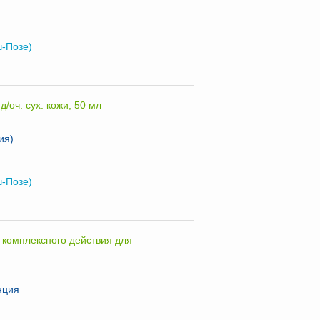
ш-Позе)
/оч. сух. кожи, 50 мл
ия)
ш-Позе)
 комплексного действия для
нция