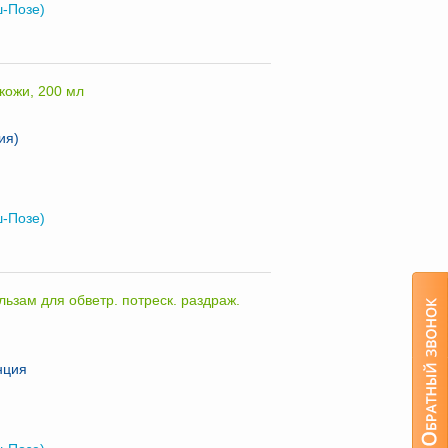
ш-Позе)
 кожи, 200 мл
ия)
ш-Позе)
ьзам для обветр. потреск. раздраж.
нция