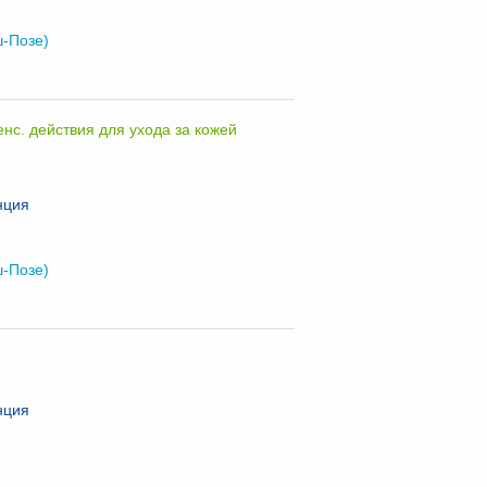
ш-Позе)
нс. действия для ухода за кожей
нция
ш-Позе)
нция