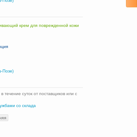
ш-Позе)
ливающий крем для поврежденной кожи
нция
ш-Позе)
 в течение суток от поставщиков или с
лужбами со склада
няя