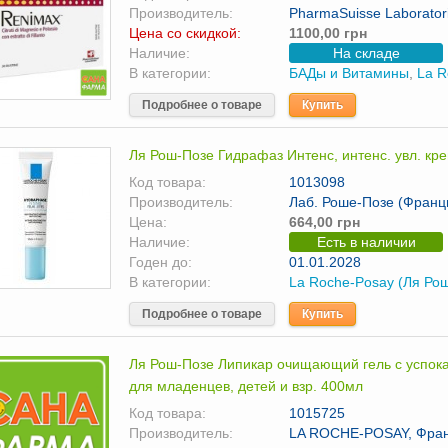
Производитель:
PharmaSuisse Laboratori
Цена со скидкой:
1100,00 грн
Наличие:
На складе
В категории:
БАДы и Витамины
,
La R
Подробнее о товаре
Купить
Ля Рош-Позе Гидрафаз Интенс, интенс. увл. кре
Код товара:
1013098
Производитель:
Лаб. Роше-Позе (Франц
Цена:
664,00 грн
Наличие:
Есть в наличии
Годен до:
01.01.2028
В категории:
La Roche-Posay (Ля Ро
Подробнее о товаре
Купить
Ля Рош-Позе Липикар очищающий гель с успо
для младенцев, детей и взр. 400мл
Код товара:
1015725
Производитель:
LA ROCHE-POSAY, Фра