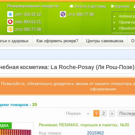
Резервирование лекарств:
Оплата и доставка
Корзина
310-32-12
092-77-38
(097)
(073)
Аптека 
803-51-21
(095)
Прием за
Обработк
092-77-38
(073)
атьи о здоровье
Как оформить резерв?
Центры самовывоза
О
чебная косметика: La Roche-Posay (Ля Рош-Позе)
Пожалуйста, обязательно дождитесь звонка от нашего оператора 
оформления.
дено товаров -
20
Первая
«
1
2
»
Послед
Ренимакс RENIMAX, порошок в пакетах, №30
ИДКА
Код товара:
2015962