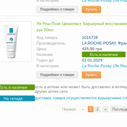
В категории:
La Roche-Posay (Ля Ро
Подробнее о товаре
Купить
Ля Рош-Позе Цикапласт, Барьерный восстанав
рук 50мл
Код товара:
1015728
Производитель:
LA ROCHE-POSAY, Фра
Цена:
425,00 грн
Наличие:
Есть в наличии
Годен до:
01.01.2029
В категории:
La Roche-Posay (Ля Ро
Подробнее о товаре
Купить
есть в аптеке или может быть доставлен в аптеку
Есть в наличии
других аптек сети
доставка товара осуществляется курьерскими с
На складе
Первая
«
1
2
»
Послед