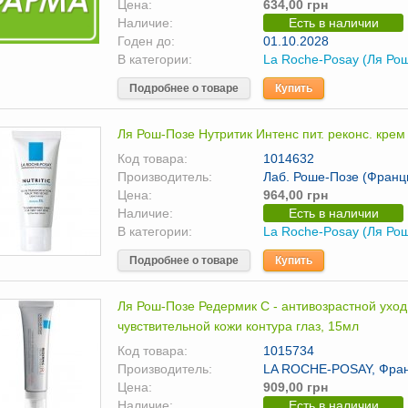
Цена:
634,00 грн
Наличие:
Есть в наличии
Годен до:
01.10.2028
В категории:
La Roche-Posay (Ля Ро
Подробнее о товаре
Купить
Ля Рош-Позе Нутритик Интенс пит. реконс. крем д
Код товара:
1014632
Производитель:
Лаб. Роше-Позе (Франц
Цена:
964,00 грн
Наличие:
Есть в наличии
В категории:
La Roche-Posay (Ля Ро
Подробнее о товаре
Купить
Ля Рош-Позе Редермик С - антивозрастной уход
чувствительной кожи контура глаз, 15мл
Код товара:
1015734
Производитель:
LA ROCHE-POSAY, Фра
Цена:
909,00 грн
Наличие:
Есть в наличии