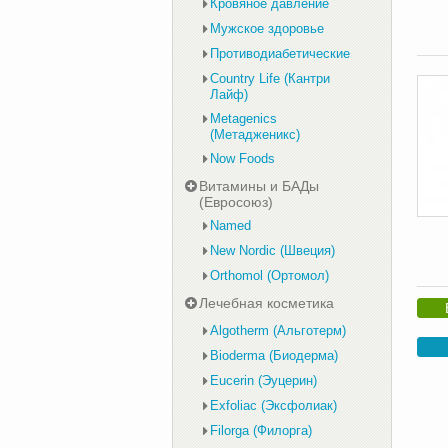
Кровяное давление
Мужское здоровье
Противодиабетические
Country Life (Кантри
Лайф)
Metagenics
(Метадженикс)
Now Foods
Витамины и БАДы
(Евросоюз)
Named
New Nordic (Швеция)
Orthomol (Ортомол)
Лечебная косметика
Algotherm (Альготерм)
Bioderma (Биодерма)
Eucerin (Эуцерин)
Exfoliac (Эксфолиак)
Filorga (Филорга)