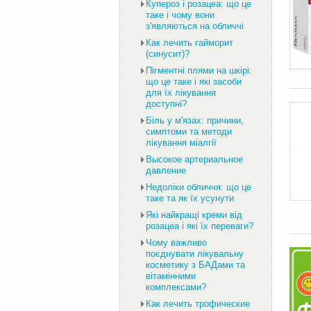
Купероз і розацеа: що це
таке і чому вони
з'являються на обличчі
Как лечить гайморит
(синусит)?
Пігментні плями на шкірі:
що це таке і які засоби
для їх лікування
доступні?
Біль у м'язах: причини,
симптоми та методи
лікування міалгії
Высокое артериальное
давление
Недоліки обличчя: що це
таке та як їх усунути
Які найкращі креми від
розацеа і які їх переваги?
Чому важливо
поєднувати лікувальну
косметику з БАДами та
вітамінними
комплексами?
Как лечить трофические