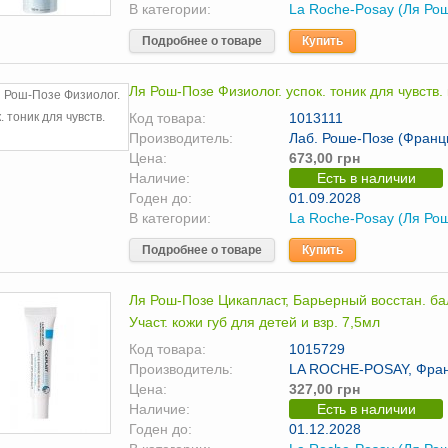
В категории:
La Roche-Posay (Ля Ро
Подробнее о товаре
Купить
Ля Рош-Позе Физиолог. успок. тоник для чувств.
Код товара:
1013111
Производитель:
Лаб. Роше-Позе (Франц
Цена:
673,00 грн
Наличие:
Есть в наличии
Годен до:
01.09.2028
В категории:
La Roche-Posay (Ля Ро
Подробнее о товаре
Купить
Ля Рош-Позе Цикапласт, Барьерный восстан. бал
Участ. кожи губ для детей и взр. 7,5мл
Код товара:
1015729
Производитель:
LA ROCHE-POSAY, Фра
Цена:
327,00 грн
Наличие:
Есть в наличии
Годен до:
01.12.2028