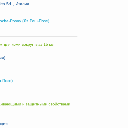
es Srl. , Италия
oche-Posay (Ля Рош-Позе)
м для кожи вокруг глаз 15 мл
ия)
ш-Позе)
каивающими и защитными свойствами
нция