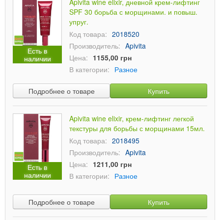
Apivita wine elixir, дневной крем-лифтинг
SPF 30 борьба с морщинами. и повыш.
упруг.
Код товара:
2018520
Производитель:
Apivita
Есть в
Цена:
1155,00 грн
наличии
В категории:
Разное
Подробнее о товаре
Купить
Apivita wine elixir, крем-лифтинг легкой
текстуры для борьбы с морщинами 15мл.
Код товара:
2018495
Производитель:
Apivita
Цена:
1211,00 грн
Есть в
наличии
В категории:
Разное
Подробнее о товаре
Купить