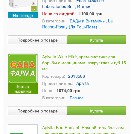
Производитель:
PharmaSuisse
Laboratories Srl. , Италия
Цена со скидкой:
1100,00 грн
На складе
В категории:
БАДы и Витамины
,
La
Roche-Posay (Ля Рош-Позе)
Подробнее о товаре
Купить
Apivata Wine Elixir, крем-лифтинг для
борьбы с морщинами. вокруг глаз и губ 15
мл
Код товара:
2018586
Производитель:
Apivita
Есть в
Цена:
1074,00 грн
наличии
В категории:
Разное
Подробнее о товаре
Купить
Apivita Bee Radiant, Ночной гель-бальзам
для разглаживания и восстановление