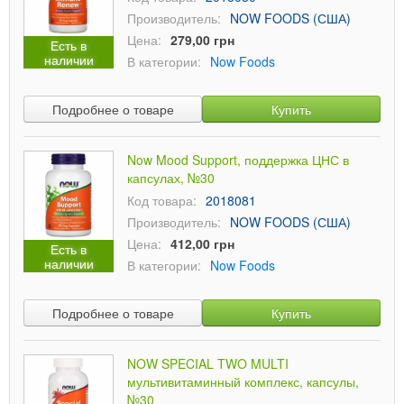
Производитель:
NOW FOODS (США)
Цена:
279,00 грн
Есть в
наличии
В категории:
Now Foods
Подробнее о товаре
Купить
Now Mood Support, поддержка ЦНС в
капсулах, №30
Код товара:
2018081
Производитель:
NOW FOODS (США)
Цена:
412,00 грн
Есть в
наличии
В категории:
Now Foods
Подробнее о товаре
Купить
NOW SPECIAL TWO MULTI
мультивитаминный комплекс, капсулы,
№30