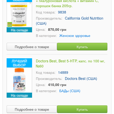
+ гиалуроновая кислота + витамин С,
порошок банка 205гр.
Код товара:
9838
Производитель:
California Gold Nutrition
(США)
Цена:
870,00 грн
На складе
В категории:
Женское здоровье
Подробнее о товаре
Купить
ЛУЧШИЙ
Doctors Best, Best 5-HTP, капс. по 100 мг,
ВЫБОР
№60
Код товара:
14889
Производитель:
Doctors Best (США)
Цена:
410,00 грн
В категории:
БАДы (США)
На складе
Подробнее о товаре
Купить