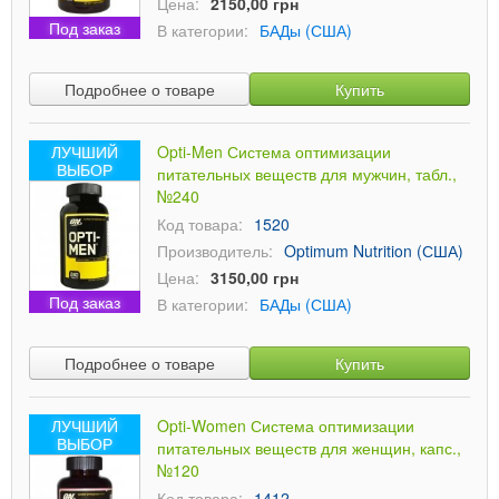
Цена:
2150,00 грн
Под заказ
В категории:
БАДы (США)
Подробнее о товаре
Купить
ЛУЧШИЙ
Opti-Men Система оптимизации
ВЫБОР
питательных веществ для мужчин, табл.,
№240
Код товара:
1520
Производитель:
Optimum Nutrition (США)
Цена:
3150,00 грн
Под заказ
В категории:
БАДы (США)
Подробнее о товаре
Купить
ЛУЧШИЙ
Opti-Women Система оптимизации
ВЫБОР
питательных веществ для женщин, капс.,
№120
Код товара:
1412