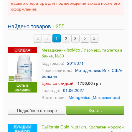
нашего оператора для подтверждения заказа после его
оформления.
Найдено товаров -
255
1
2
3
СКИДКА
Метадженик IsoMex / Изомекс, таблетки в
банке, №30
Код товара:
2018371
Производитель:
Метадженикс Инк, США/
Бельгия
Цена со скидкой:
1750,00 грн
Есть в
наличии
Годен до:
01.06.2027
В категории:
Metagenics (Метадженикс)
Подробнее о товаре
Купить
ЛУЧШИЙ
California Gold Nutrition, Коллаген морской
ВЫБОР