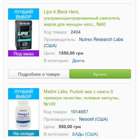
ЛУЧШИЙ
Lipo 6 Black Hers,
ВЫБОР
ультраконцентрированный сжигатель
жиров для женщин капс., №60
Код товара:
2404
Производитель:
Nutrex Research Labs
(США)
Цена:
1550,00 грн
Под заказ
В категории:
Диета
Подробнее о товаре
Купить
ЛУЧШИЙ
Madre Labs, Рыбий жир с омега-3
ВЫБОР
премиум качества, гелевые капсулы,
№100
Код товара:
1014657
Производитель:
Neocell (США)
Цена:
550,00 грн
На складе
В категории:
БАДы (США)